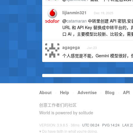
lijianmin321
Dec 19, 2025
@
catamaran
中转里创建 API 密钥,安装
URL 和 API Key 替换成中转
口 AI ，主要模型比较新、比较全，需
agagega
Jan 23
个人感觉是不能，Gemini 模型很好，但 
About
·
Help
·
Advertise
·
Blog
·
API
创意工作者们的社区
World is powered by solitude
VERSION: 3.9.8.5 · 38ms ·
UTC 06:24
·
PVG 14:24
·
LAX 2
♥ Do have faith in what you're doing.