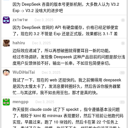
因为 DeepSeek 吝啬的版本号更新机制，大多数人认为 V3.2
Exp -> V3.2 没啥大的进步吧
zx1w1w
Dec 3, 2025
8
因为 DeepSeek 官网的 API 有硬盘缓存，价格已经足够便宜
了，现在的 3.2 不管是 Exp 还是正式版，效果都比 3.1-T 差
hahiru
Dec 3, 2025
9
边际效应递减了，所以再想破圈就得要耳目一新的功能。
经过市场调研，发现像 Deepseek 这种产品目前的问题是部分浅
度用户反馈体验不好，输出一长串，不如豆包简便亲切。
WuDiHaiTai
Dec 3, 2025
10
我试了一下，现在的 web 还挺快的。我之前懒得用 deepseek
是因为太慢太卡了，发消息要转圈好久，然后告诉你服务器繁
忙...与其这样，我不如去用豆包，那才是真的快。
mengpp
Dec 3, 2025
11
昨天接到 claude code 试了下 speckit ，指令遵循基本没问题
了，相较于 kimi 和 minimax 表现要好，然后下班前让他跑代码
实现，早晨过来，跑了 10 块钱的，然后卡在第 22 个任务上