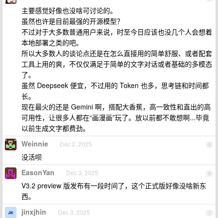
主要感觉好像也没啥可讨论的。
虽然也许是目前最强的开源模型？
不过对于大多数普通用户来说，时至今日应该也没几个人会想着
本地部署之类的吧。
所以大多数人的谈论点还是在怎么直接用的简单舒服、或者配套
工具上用的爽，不仅仅满足于简单的文字对话或者基础的多模态
了。
虽然 Deepseek 便宜，不过用的 Token 也多，思考链和时间都
长。
现在最火的还是 Gemini 啊，搭配大香蕉，高一致性和直出的高
可用性，让很多人都在“画漫画”玩了。放以前都不敢想啊...毕竟
以前生成文字都费劲。
Weinnie
Dec 2, 2025
5
没活呗
EasonYan
Dec 3, 2025
6
V3.2 preview 版发布有一段时间了，这个正式版好像没啥新东
西。
jinxjhin
Dec 3, 2025
7