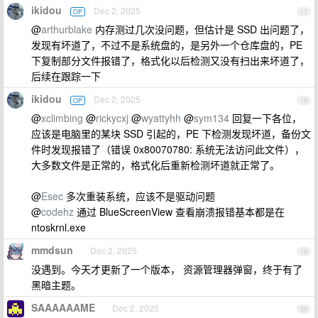
ikidou
Dec 2, 2025
OP
17
@
arthurblake
内存测过几次没问题，但估计是 SSD 出问题了，
发现有坏道了，不过不是系统盘的，是另外一个仓库盘的，PE
下复制部分文件报错了，格式化以后检测又没有扫出来坏道了，
后续在跟踪一下
ikidou
Dec 2, 2025
OP
18
@
xclimbing
@
rickycxj
@
wyattyhh
@
sym134
回复一下各位，
应该是电脑里的某块 SSD 引起的，PE 下检测发现坏道，备份文
件时发现报错了（错误 0x80070780: 系统无法访问此文件），
大多数文件是正常的，格式化后重新检测坏道就正常了。
@
Esec
多次重装系统，应该不是驱动问题
@
codehz
通过 BlueScreenView 查看崩溃报错基本都是在
ntoskrnl.exe
mmdsun
Dec 2, 2025
19
没遇到。今天才更新了一个版本， 资源管理器弹窗，终于有了
黑暗主题。
SAAAAAAME
Dec 2, 2025
20