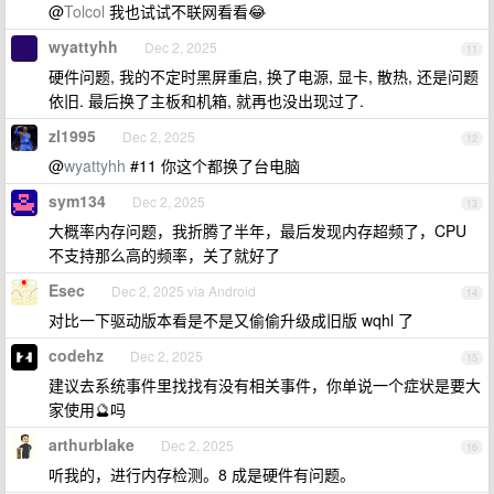
@
Tolcol
我也试试不联网看看😂
wyattyhh
Dec 2, 2025
11
硬件问题, 我的不定时黑屏重启, 换了电源, 显卡, 散热, 还是问题
依旧. 最后换了主板和机箱, 就再也没出现过了.
zl1995
Dec 2, 2025
12
@
wyattyhh
#11 你这个都换了台电脑
sym134
Dec 2, 2025
13
大概率内存问题，我折腾了半年，最后发现内存超频了，CPU
不支持那么高的频率，关了就好了
Esec
Dec 2, 2025 via Android
14
对比一下驱动版本看是不是又偷偷升级成旧版 wqhl 了
codehz
Dec 2, 2025
15
建议去系统事件里找找有没有相关事件，你单说一个症状是要大
家使用🔮吗
arthurblake
Dec 2, 2025
16
听我的，进行内存检测。8 成是硬件有问题。