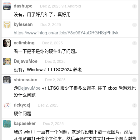
dashupc
Dec 2, 2025 via Android
1
没有，用了好几年了，真好用
kylesean
Dec 2, 2025
2
https://www.infoq.cn/article/P8e96Y4uDRGHSgPhtIyk
xclimbing
Dec 2, 2025
3
看一下是不是你的硬件出了问题。
DejavuMoe
Dec 2, 2025
4
没有，Windows11 LTSC2024 养老
shinession
Dec 2, 2025
5
@
DejavuMoe
+1 LTSC 版少了很多幺蛾子, 装了 xbox 后游戏也
没什么问题
rickycxj
Dec 2, 2025
6
硬件问题
kapaseker
Dec 2, 2025
7
我的 win11 一直有一个问题，就是假设我下载一张图片，然后
从浏览器打开这个文件夹，然后再通过文件夹打开一个图片浏览