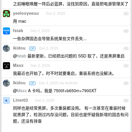
之前睡眠唤醒一阵后必蓝屏，没找到原因，直接把电源管理关了
yeelooyeeuu
Dec 2, 2025
21
用 mac
fstab
Dec 2, 2025
22
一些杂牌固态会导致系统某些文件丢失...
ikidou
Dec 2, 2025
OP
23
@
fstab
最新更新，已经把出问题的 SSD 取了，还是黑屏重启
Msxx
Dec 2, 2025
24
我最近也开始了，时不时就要重启，重装系统也没解决。
ikidou
Dec 3, 2025 via Android
OP
25
@
Msxx
A 卡吗，我是 7500f+b650m+7900XT
Liner03
Dec 3, 2025
26
同样也是经常黑屏，多次重装都没用。 有一次甚至在重装时候
就黑屏了，检测过内存没问题，目前也是怀疑我新增的固态有问
题，还没有排查