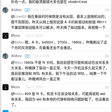
补充一点，我的崩溃报错大多也是在 ntoskrnl.exe
ikidou
Dec 3, 2025
OP
27
@
Liner03
我在重装的时候倒是没有出现，基本上是随机出的，
摸不到原因，昨天从网上搜到说是 A 卡的新驱动和新版 Win11
不兼容降驱动版本可以解决，昨天降了驱动版本，再观察一下
Msxx
Dec 3, 2025
28
@
ikidou
嗯，A 卡，b450m 、3700x 、1660s 。昨晚刷出了这
个月的灰测更新，先看看还会不会重启。
ikidou
Dec 3, 2025
OP
29
@
Msxx
1660s 不是 N 卡吗，我目前感觉可能和驱动也没关系多
大关系，昨晚换了驱动一直正常，今天一开机没多久就又黑了，
我目前推测和 WSL 有关系，我下午没启动 WSL ，结果一下午
都没事儿，昨晚烤鸡也一直正常
Msxx
Dec 3, 2025
30
@
ikidou
#29 是 N 卡。和显卡应该没啥关系，可能真就和 wsl
有关系，我因为 wsl 和本地的代理有网络问题卸载了，也没重启
了。