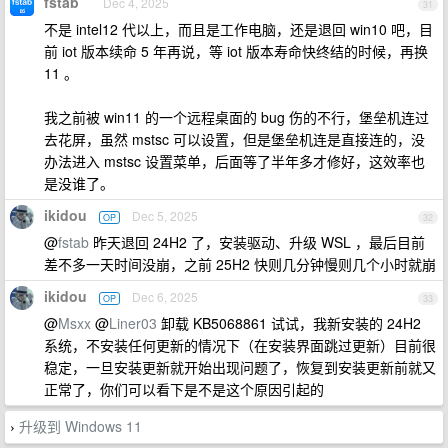
fstab
Dec 4, 2025
31
不是 intel12 代以上，而且是工作电脑，还是退回 win10 吧，目
前 iot 版本续命 5 年再说，等 iot 版本寿命快终结的时候，再换
11 。
我之前被 win11 的一个远程桌面的 bug 伤的不行，堡垒机连过
去花屏，虽然 mstsc 可以设置，但是堡垒机连是直接连的，没
办法进入 mstsc 设置菜单，后面等了半年多才修好，这效率也
是没谁了。
ikidou
Dec 5, 2025
OP
32
@
fstab
昨天退回 24H2 了，安装驱动、升级 WSL ，最后目前
差不多一天时间没崩，之前 25H2 快则几分钟慢则几个小时就崩
ikidou
Dec 6, 2025
OP
33
@
Msxx
@
Liner03
卸载 KB5068861 试试，我新安装的 24H2
系统，不安装任何更新的情况下（在安装界面跳过更新）目前很
稳定，一旦安装更新就开始出现问题了，恢复到安装更新前就又
正常了，你们可以看下是不是这个原因引起的
升级到 Windows 11
›