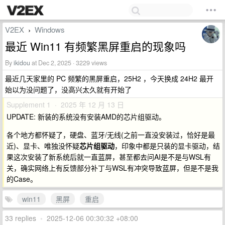
V2EX
Windows
›
最近 Win11 有频繁黑屏重启的现象吗
By
ikidou
at Dec 2, 2025 · 3229 views
最近几天家里的 PC 频繁的黑屏重启，25H2 ，今天换成 24H2 最开
始以为没问题了，没高兴太久就有开始了
Supplement 1 · 2025 年 12 月 13 日
UPDATE: 新装的系统没有安装AMD的芯片组驱动。
各个地方都怀疑了，硬盘、蓝牙/无线(之前一直没安装过，恰好是最
近)、显卡、唯独没怀疑
芯片组驱动
，印象中都是只装的显卡驱动，结
果这次安装了新系统后就一直蓝屏，甚至都去问AI是不是与WSL有
关，确实网络上有反馈部分补丁与WSL有冲突导致蓝屏，但是不是我
的Case。
win11
黑屏
重启
33 replies
•
2025-12-06 00:30:32 +08:00