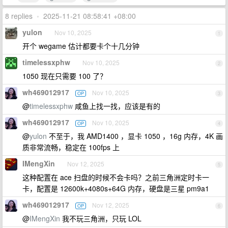
8 replies
•
2025-11-21 08:58:41 +08:00
yulon
Nov 10, 2025
1
开个 wegame 估计都要卡个十几分钟
timelessxphw
Nov 10, 2025
2
1050 现在只需要 100 了？
wh469012917
Nov 10, 2025
OP
3
@
timelessxphw
咸鱼上找一找，应该是有的
wh469012917
Nov 10, 2025
OP
4
@
yulon
不至于，我 AMD1400 ，显卡 1050 ，16g 内存，4K 画
质非常流畅，稳定在 100fps 上
IMengXin
Nov 12, 2025
5
这种配置在 ace 扫盘的时候不会卡吗？之前三角洲定时卡一
卡，配置是 12600k+4080s+64G 内存，硬盘是三星 pm9a1
wh469012917
Nov 12, 2025
OP
6
@
IMengXin
我不玩三角洲，只玩 LOL