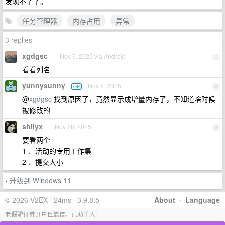
发现不了了。
任务管理器
内存占用
异常
3 replies
xgdgsc
Nov 5, 2025 via Android
1
看看列名
yunnysunny
Nov 5, 2025
OP
2
@
xgdgsc
找到原因了，竟然显示成增量内存了，不知道啥时候
被修改的
shilyx
Nov 28, 2025
3
要看两个
1 、活动的专用工作集
2 、提交大小
升级到 Windows 11
›
© 2026 V2EX · 24ms · 3.9.8.5
About
·
Language
老倔驴证券开户巨靠谱，已助千人!