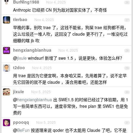
BurNIng1988
Nov 4, 2025
26
Anthropic 已经把 CN 列为敌对国家实体了，不奇怪
tlerbao
Nov 4, 2025
27
早晚的事，别吹 trae 了，这钱不能省，狗屎 trae 给狗都不用，
这么垃圾还一堆人吹，这回没了 claude 更不行了，一堆没吃过
细糠的瞎 jb 吹
hengxiangbianhua
Nov 4, 2025
28
@
jixule
windsurf 新增了 swe 1.5 ，说是更快，体验怎么样？
t2doo
Nov 4, 2025
29
用 trae 是因为它便宜啊，本身咱又菜，先用着算了，说不定早
先它回答的就不是 claude ，凑合用着吧，还能怎样
jixule
Nov 5, 2025
30
@
hengxiangbianhua
出 SWE1.5 的时候已经过了体验期，用 1
写一些简单东西可以，速度非常快，free plan 里 SWE1 也是免
费的
ppooqq
Nov 5, 2025
31
@
BeFun
按道理来说 qoder 也不太能用 Claude 了吧，它不是