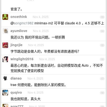
官宣了。
oncethink
Nov 4, 2025
13
@
songmc1982
minimax-m2 可平替 claude 4.0 ，4.5 还够不上
ayumilove
Nov 4, 2025
14
我还以为 我的环境出问题。一顿折腾
jingcjie
Nov 4, 2025
15
字节跳动是会做人的，年费都没有退款通道吗？
winglight2016
Nov 4, 2025
16
最恶心的是，每次新建会话时，自动把模型改成 Auto ，不知不
觉就换成了便宜的模型
dianso
Nov 4, 2025
17
trae 何德何能，能删除别人家的模型。
quqivo
Nov 4, 2025
18
我也刚知道，真头大
aote777
Nov 4, 2025
19