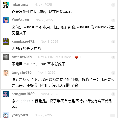
hikarumx
Nov 4, 2025
4
昨天发邮件申请退款，现在还没动静。
YanSeven
Nov 4, 2025
5
之前是 windsurf 不能用，但是现在好像 windsuf 的 claude 模型
又回来了
kamikaze472
Nov 4, 2025
6
大的趋势是这样的
potatowish
Nov 4, 2025 via iPhone
1
7
不能用 claude ，trae 基本就废了
tangchi695
Nov 4, 2025
8
原来是都没了啊，我还以为是梯子的问题，折腾了一会儿还是没
弄出来，还好我月付的，没几天到期了😂
songmc1982
Nov 4, 2025
9
@
tangchi695
我也是，换了半天节点也不行，话说有啥替代品
么。
youyouzi
Nov 4, 2025
10