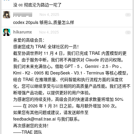
没 cc 彻底沦为路边一坨了
jijijjijjjjiijjj
Nov 4, 2025
11
codex 20puls 够用么,质量怎么样
hikarumx
Nov 4, 2025
12
亲爱的高级会员：
感谢您成为 TRAE 全球社区的一员！
截至协调世界时 11 月 4 日，我们已完成 TRAE 内置模型的更
新。由于服务中断，我们将不再提供对 Claude 的访问权限。
我们对未来充满信心。借助 GPT - 5 、Gemini - 2.5 - Pro 、
Kimi - K2 - 0905 和 DeepSeek - V3.1 - Terminus 等核心模型，
结合 TRAE 在推理质量、代码智能和执行流程方面的深度优
化，您可以继续享受与以往相同的高质量产品性能。我们还将不
断增强产品功能，以提供更好的用户体验。
为感谢您的持续支持，高级会员的快速请求数量将增加 50%
—— 在 2026 年 1 月 31 日之前，每月额外增加 300 次。
如果您有其他问题或建议，请发送邮件至
feedback@mail.trae.ai
与我们联系。
再次感谢您的支持！
——TRAE 团队