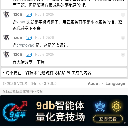
面问题，但是都没有很成熟的落地经验 吧
rizon
Nov 4, 2025
OP
7
@
xvan
这就是平衡问题了，用云服务而不是本地服务的话，延
迟我感觉下不来
rizon
Nov 4, 2025
OP
8
@
cryptovae
是，这是兜底设计。
rizon
Nov 5, 2025
OP
9
有大佬分享一下嘛
• 请不要在回答技术问题时复制粘贴 AI 生成的内容
© 2026 V2EX · 34ms · 3.9.8.5
About
·
Language
9db智能体量化策略竞技场