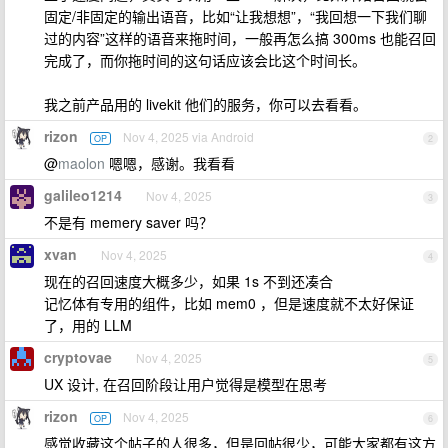
固定/非固定的输出语音，比如“让我想想”，“我回想一下我们聊
过的内容”这样的语音来拖时间，一般再怎么搞 300ms 也能召回
完成了，而你拖时间的这句话应该会比这个时间长。
我之前产品用的 livekit 他们的服务，你可以去看看。
rizon
Nov 4, 2025 via Android
OP
2
@
maolon
嗯嗯，感谢。我看看
galileo1214
Nov 4, 2025
3
不是有 memery saver 吗？
xvan
Nov 4, 2025
4
现在的召回速度大概多少，如果 1s 不到还凑合
记忆体有专用的组件，比如 mem0 ，但是速度就不太好保证
了，用的 LLM
cryptovae
Nov 4, 2025
5
UX 设计, 在召回阶段让用户觉得是模型在思考
rizon
Nov 4, 2025
OP
6
感觉收藏这个帖子的人很多，但是回帖很少，可能大家都有这方