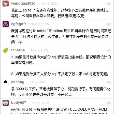
wangtian2020
Nov 3, 2025
45
我都上 sqlite 了我还在意性能，这种事心里有数程序能跑就行。
再说，公司里根本没人管我，我就用/就用/就用
egfegdfr
Nov 3, 2025
46
我觉得现在讨论 select* 和 select 属性和当年讨论 是用时间戳还
是 年月日时分秒这种可读性高，但是性能差些的格式来记录时
间一样
tanszhe
Nov 3, 2025
47
1. 如果是行数据库大部分 sql 都需要指定字段，那说明表设计的
本身就有问题。
2. 如果是列数据库大部分 sql 不指定字段，那 sql 肯定有问题。
cocong
Nov 3, 2025
48
拿 3000 块工资，替老板操碎了心，能跑就行了，有问题再优化
呗，反正业务也是改来改去，不差这点。
body007
Nov 3, 2025
49
@
Wh1te
#16 一般都是执行 SHOW FULL COLUMNS FROM