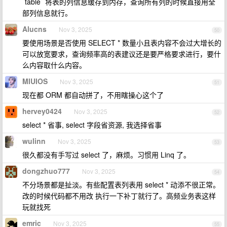
`table` 将表的列信息缓存到内存，查询所有列的时候直接用全
部列信息就行。
Alucns
Nov 3, 2025
50
要使用场景是否使用 SELECT * 数量小且表内容不会过大增长的
可以放宽要求，查询频率高的表建议还是要严格要求进行，要什
么内容取什么内容。
MIUIOS
Nov 3, 2025
51
现在都 ORM 都自动拼了，不用瞎操心这个了
hervey0424
Nov 3, 2025
52
select * 省事, select 字段省资源, 我选择省事
wulinn
Nov 3, 2025
53
很久都没有手写过 select 了，麻烦。习惯用 Linq 了。
dongzhuo777
Nov 3, 2025
54
不分场景都是扯淡。有些配置表列表用 select * 动添不很正常。
改的时候代码都不用改 执行一下补丁就行了。高频业务表这样
玩就找死
emric
Nov 3, 2025
55