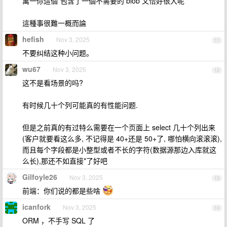
萬一你這個*包含了一個不需要的 blob 又恰好很大呢
這種事很難一概而論
hefish
Nov 3, 2025
11
不要纠结这种小问题。
wu67
Nov 3, 2025
12
这不是看场景的吗?
有时候几十个列可能真的有性能问题.
但是之前真的有过特么需要在一个页面上 select 几十个列出来
(客户就要看这么多, 不记得是 40+还是 50+了, 哪怕横向滚滚滚),
而且每个字段都是小整型或者不长的字符(数据源那边入库就这
么长),那还不如直接*了好吧
Gilfoyle26
Nov 3, 2025
13
前端：你们说的都是些啥
icanfork
Nov 3, 2025
14
ORM ，不手写 SQL 了