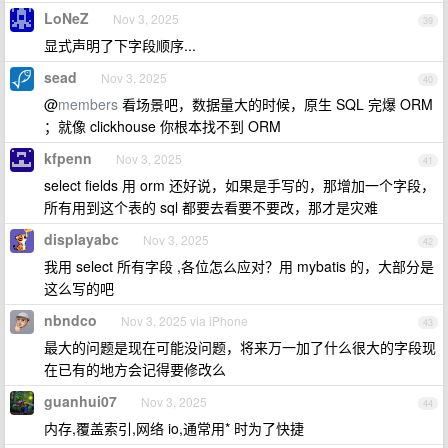
LoNeZ
Nov 3, 2025
39
显式声明了下字段顺序...
sead
Nov 3, 2025
40
@
members
看场景吧，数据量大的时候，原生 SQL 完爆 ORM
；就像 clickhouse 你根本找不到 ORM
kfpenn
Nov 3, 2025
41
select fields 用 orm 还好说，如果是手写的，那增加一个字段，
所有用到这个表的 sql 都要去看要不要改，那才是灾难
displayabc
Nov 3, 2025
42
我用 select 所有字段 ,各位怎么应对？用 mybatis 的，大部分是
这么写的吧
nbndco
Nov 3, 2025 via iPhone
43
最大的问题是现在可能没问题，将来万一加了什么很大的字段现
在已有的地方会记得要修改么
guanhui07
Nov 3, 2025
44
内存,覆盖索引,网络 io,通常用* 时为了快捷