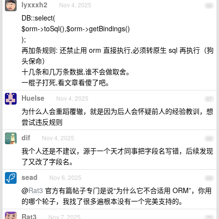
lyxxxh2
Nov 4, 2025
66
DB::select(
$orm->toSql(),$orm->getBindings()
);
再加条规则: 还禁止用 orm 直接执行,必须转原生 sql 再执行（狗
头保命）
十几条和几万条数据,谁不会做取舍。
一棍子打死,看文章看傻了吧。
Huelse
Nov 4, 2025
67
为什么人会重蹈覆辙，就是因为后人会怀疑前人的经验教训，想
尝试违反规则
dif
Nov 4, 2025
68
我个人还是不建议，源于一个天才同事把字段名写错，后续发现
了又改了字段名。
sead
Nov 6, 2025
69
@
Rat3
官方有篇帖子专门是说“为什么它不合适用 ORM”，你用
的哪个轮子，我找了很多遍根本没有一个完美支持的。
Rat3
Nov 7, 2025
70