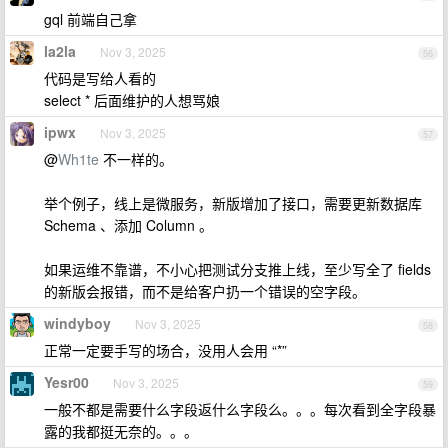
gql 前端自己拿
la2la
Nov 3, 2025
56
代码是写给人看的
select * 后面维护的人想骂娘
ipwx
Nov 3, 2025
57
@
Wh1te
不一样的。
举个例子，线上是微服务，新版增加了接口，需要更新数据库
Schema 、添加 Column 。
如果运维不靠谱，不小心把测试分支推上线，至少写全了 fields
的新版会报错，而不是给客户扔一个错误的空字段。
windyboy
Nov 3, 2025
58
正常一定要手写的场合，没用人会用 “*”
Yesr00
Nov 3, 2025
59
一般不都是需要什么字段返什么字段么。。。每次看到全字段暴
露的我都挺无奈的。。。