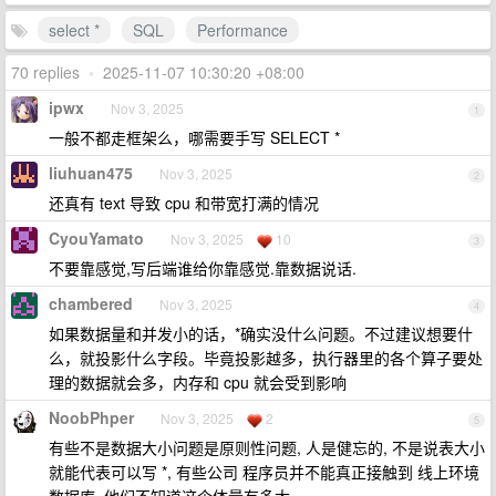
select *
SQL
Performance
70 replies
•
2025-11-07 10:30:20 +08:00
ipwx
Nov 3, 2025
1
一般不都走框架么，哪需要手写 SELECT *
liuhuan475
Nov 3, 2025
2
还真有 text 导致 cpu 和带宽打满的情况
CyouYamato
Nov 3, 2025
10
3
不要靠感觉,写后端谁给你靠感觉.靠数据说话.
chambered
Nov 3, 2025
4
如果数据量和并发小的话，*确实没什么问题。不过建议想要什
么，就投影什么字段。毕竟投影越多，执行器里的各个算子要处
理的数据就会多，内存和 cpu 就会受到影响
NoobPhper
Nov 3, 2025
2
5
有些不是数据大小问题是原则性问题, 人是健忘的, 不是说表大小
就能代表可以写 *, 有些公司 程序员并不能真正接触到 线上环境