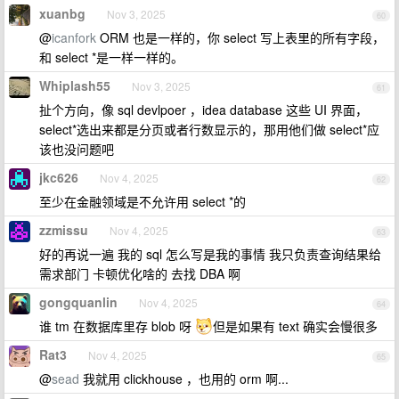
xuanbg
Nov 3, 2025
60
@
icanfork
ORM 也是一样的，你 select 写上表里的所有字段，
和 select *是一样一样的。
Whiplash55
Nov 3, 2025
61
扯个方向，像 sql devlpoer ，idea database 这些 UI 界面，
select*选出来都是分页或者行数显示的，那用他们做 select*应
该也没问题吧
jkc626
Nov 4, 2025
62
至少在金融领域是不允许用 select *的
zzmissu
Nov 4, 2025
63
好的再说一遍 我的 sql 怎么写是我的事情 我只负责查询结果给
需求部门 卡顿优化啥的 去找 DBA 啊
gongquanlin
Nov 4, 2025
64
谁 tm 在数据库里存 blob 呀
但是如果有 text 确实会慢很多
Rat3
Nov 4, 2025
65
@
sead
我就用 clickhouse ，也用的 orm 啊...