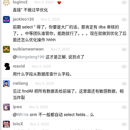
loginv2
Nov 3, 2025
1
24
直接* 不做过早优化
jackleo120
Nov 3, 2025
25
前期 select * 得了，你要是大厂的话，那肯定有 dba 审核的
了。。中等团队谁管你，能跑就行了。。。现在就做到优化了后
面还怎么优化操作 hhhh
suibianwanwan
Nov 3, 2025
26
@
lvlongxiang199
这才是正解, 说到点了
reavid
Nov 3, 2025
27
用什么字段从数据库查什么字段。
cwliang
Nov 3, 2025
28
见过 findAll 把所有数据丢给前端了，这里面还有敏感数据，相
当炸裂
ipwx
Nov 3, 2025
29
@
Wh1te
orm 不一般都自动 select fields... 么
loloX
Nov 3, 2025
30