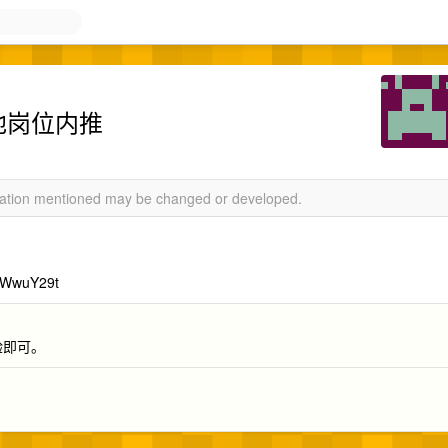
其他岗位内推
rmation mentioned may be changed or developed.
aWwuY29t
经验即可。