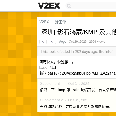
V2EX
酷工作
›
[深圳] 影石鸿蒙/KMP 及
Aoyd
·
Oct 29, 2025
· 2991 views
This topic created in 282 days ago, the info
简历快来，快速推进。
base: 深圳
邮箱 base64: ZGVsb25hbGFpbjIwMTZAZ21h
Supplement 1 ·
Oct 31, 2025
解释一下：kmp 即 kotlin 跨端开发，有安卓
Supplement 2 ·
Oct 31, 2025
有移动端经验，并想从事鸿蒙开发意向优先。