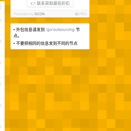
👉 联系获取最低折扣
Promoted by
SCDN
PRO
1
• 外包信息请发到
/go/outsourcing
节
点。
2
• 不要把相同的信息发到不同的节点
3
4
5
6