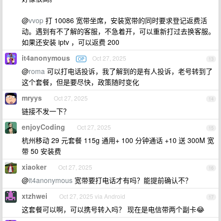
@
vvop
打 10086 宽带坐席，安装宽带的同时要求登记返费活
动。遇到有不了解的客服，不急着开，可以重新打过去换客服。
如果还安装 iptv ，可以返费 200
it4anonymous
Oct 27, 2025
OP
13
@
roma
可以打电话投诉，我了解到的是有人投诉，老号转到了
这个套餐，但是要尽快，政策随时变化
mryys
Oct 27, 2025
14
链接不发一下？
enjoyCoding
Oct 27, 2025
15
杭州移动 29 元套餐 115g 通用+ 100 分钟通话 +10 送 300M 宽
带 50 安装费
xiaoker
Oct 27, 2025
16
@
it4anonymous
宽带要打电话才有吗？能提前确认不？
xtzhwei
Oct 27, 2025 via Android
17
这套餐可以啊，可以携号转入吗？ 现在是电信带两个副卡😂