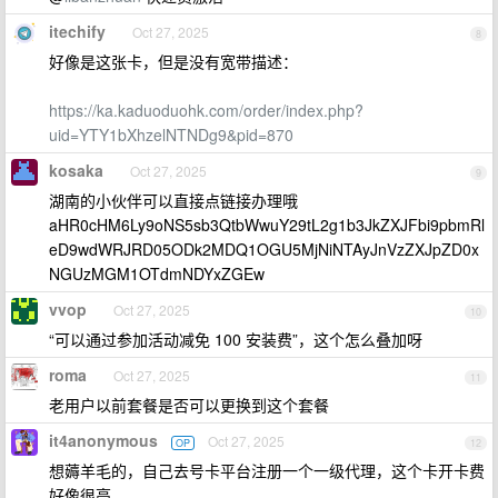
itechify
Oct 27, 2025
8
好像是这张卡，但是没有宽带描述：
https://ka.kaduoduohk.com/order/index.php?
uid=YTY1bXhzelNTNDg9&pid=870
kosaka
Oct 27, 2025
9
湖南的小伙伴可以直接点链接办理哦
aHR0cHM6Ly9oNS5sb3QtbWwuY29tL2g1b3JkZXJFbi9pbmRl
eD9wdWRJRD05ODk2MDQ1OGU5MjNiNTAyJnVzZXJpZD0x
NGUzMGM1OTdmNDYxZGEw
vvop
Oct 27, 2025
10
“可以通过参加活动减免 100 安装费”，这个怎么叠加呀
roma
Oct 27, 2025
11
老用户以前套餐是否可以更换到这个套餐
it4anonymous
Oct 27, 2025
OP
12
想薅羊毛的，自己去号卡平台注册一个一级代理，这个卡开卡费
好像很高。