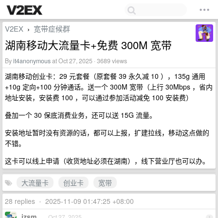
V2EX
宽带症候群
›
湖南移动大流量卡+免费 300M 宽带
By
it4anonymous
at Oct 27, 2025 · 3689 views
湖南移动创业卡：29 元套餐（原套餐 39 永久减 10 ），135g 通用
+10g 定向+100 分钟通话。送一个 300M 宽带（上行 30Mbps ，省内
地址安装，安装费 100 ，可以通过参加活动减免 100 安装费）
叠加一个 30 保底消费业务，还可以送 15G 流量。
安装地址暂时没有资源的话，都可以上报，扩建拉线，移动这点做的
不错。
这卡可以线上申请（收货地址必须在湖南），线下营业厅也可以办。
大流量卡
创业卡
宽带
28 replies
•
2025-11-09 01:47:25 +08:00
izsm
Oct 27, 2025
1