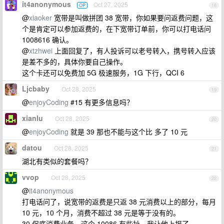
it4anonymous
Oct 27, 2025
OP
18
@
xiaoker
宽带是叫做拼团 38 宽带，你如果要问返费问题，这
个是肯定可以参加返费的，在下宽带订单前，你可以打电话问
1008616 确认。
@
xtzhwei
上面回复了，有人投诉可以老号转入，携号转入应该
是差不多的，具体你要自己操作。
这个卡还可以免费加 5G 极速服务，1G 下行，QCI 6
Ljcbaby
Oct 28, 2025
19
@
enjoyCoding
#15 有更多信息吗？
xianlu
Oct 28, 2025
20
@
enjoyCoding
就是 39 那也不能与这个比 多了 10 元
datou
Oct 28, 2025
21
湖北有类似的套餐吗？
vvop
Oct 28, 2025
22
@
it4anonymous
打电话问了，说宽带的返费是只返 38 元消费以上的部分，每月
10 元，10 个月，消费不超过 38 元是等于没有的。
30 保底消费业务，这个 10086 有些扯，我让他上报了