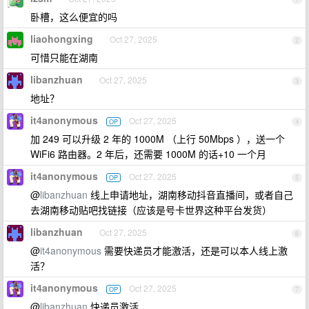
卧槽，这么便宜的吗
liaohongxing
Oct 27, 2025
2
可惜只能在湖南
libanzhuan
Oct 27, 2025
3
地址？
it4anonymous
Oct 27, 2025
OP
4
加 249 可以升级 2 年的 1000M （上行 50Mbps ），送一个
WiFi6 路由器。2 年后，还需要 1000M 的话+10 一个月
it4anonymous
Oct 27, 2025
OP
5
@
libanzhuan
线上申请地址，湖南移动抖音直播间，或者自己
去湖南移动贴吧找链接（应该是号卡世界这种平台发货）
libanzhuan
Oct 27, 2025
6
@
it4anonymous
需要快递员才能激活，还是可以本人线上激
活？
it4anonymous
Oct 27, 2025
OP
7
@
libanzhuan
快递员激活