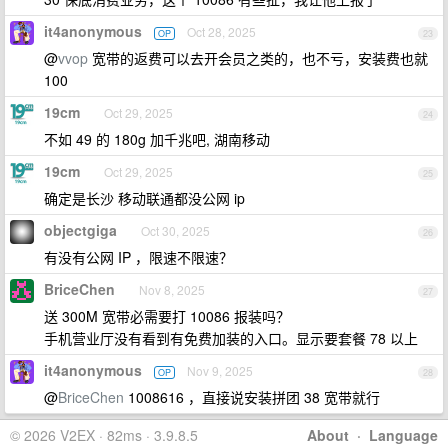
it4anonymous
Oct 28, 2025
OP
23
@
vvop
宽带的返费可以去开会员之类的，也不亏，安装费也就
100
19cm
Oct 29, 2025
24
不如 49 的 180g 加千兆吧, 湖南移动
19cm
Oct 29, 2025
25
确定是长沙 移动联通都没公网 ip
objectgiga
Oct 30, 2025
26
有没有公网 IP ，限速不限速？
BriceChen
Nov 8, 2025
27
送 300M 宽带必需要打 10086 报装吗？
手机营业厅没有看到有免费加装的入口。显示要套餐 78 以上
it4anonymous
Nov 9, 2025
OP
28
@
BriceChen
1008616 ，直接说安装拼团 38 宽带就行
© 2026 V2EX · 82ms · 3.9.8.5
About
·
Language