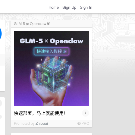
Home
Sign Up
Sign In
GLM-5 ✖️ Openclaw🦞
›
快速部署，马上就能使用！
1
Promoted by
Zhipuai
PRO