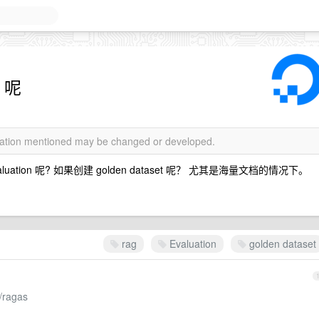
n 呢
rmation mentioned may be changed or developed.
tion 呢? 如果创建 golden dataset 呢？ 尤其是海量文档的情况下。
rag
Evaluation
golden dataset
s/ragas