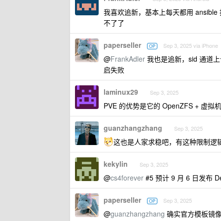
我喜欢追新，基本上每天都用 ansib
不了了
paperseller
Sep 3, 2025 via iPhone
OP
@
FrankAdler
我也是追新，sid 通道
启失败
laminux29
Sep 3, 2025
PVE 的优势是它的 OpenZFS + 虚拟机
guanzhangzhang
Sep 3, 2025
这也是人家求稳吧，有这种限制逻
kekylin
Sep 3, 2025
@
cs4forever
#5 预计 9 月 6 日发布 Deb
paperseller
Sep 3, 2025
OP
@
guanzhangzhang
确实官方模板镜像包含的