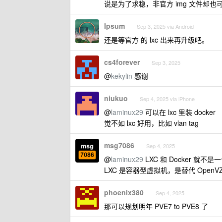
说是为了求稳，非官方 img 文件却
Ipsum
Sep 3, 2025 via Android
还是等官方 的 lxc 出来再升级吧。
cs4forever
Sep 3, 2025
@
kekylin
感谢
niukuo
Sep 4, 2025 via iPhone
@
laminux29
可以在 lxc 里装 docke
觉不如 lxc 好用，比如 vlan tag
msg7086
Sep 4, 2025
@
laminux29
LXC 和 Docker 就不
LXC 是容器型虚拟机，是替代 OpenV
phoenix380
Sep 4, 2025
那可以规划明年 PVE7 to PVE8 了