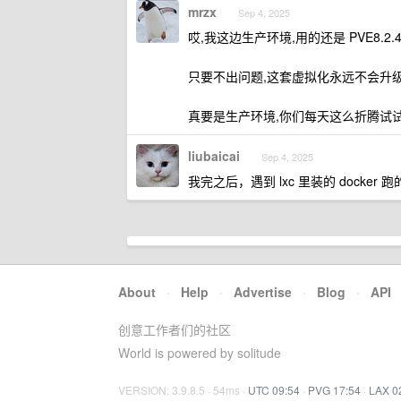
mrzx
Sep 4, 2025
哎,我这边生产环境,用的还是 PVE8.2.
只要不出问题,这套虚拟化永远不会升级
真要是生产环境,你们每天这么折腾试试
liubaicai
Sep 4, 2025
我完之后，遇到 lxc 里装的 docke
About
·
Help
·
Advertise
·
Blog
·
API
创意工作者们的社区
World is powered by solitude
VERSION: 3.9.8.5 · 54ms ·
UTC 09:54
·
PVG 17:54
·
LAX 0