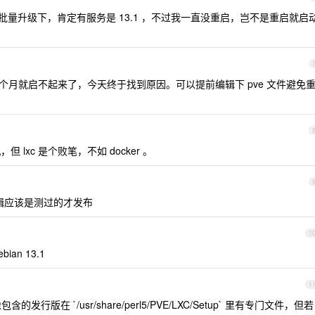
le 批量升级下，肯定有服务是 13.1 ，不过我一直没重启，岂不是重启就启
上个月就启不起来了，今天终于找到原因。可以提前编辑下 pve 文件避免
，但 lxc 是个败笔，不如 docker 。
辑应该是测过的才发布
1
ian 13.1
1
发行版在 `/usr/share/perl5/PVE/LXC/Setup` 里有专门文件，但若