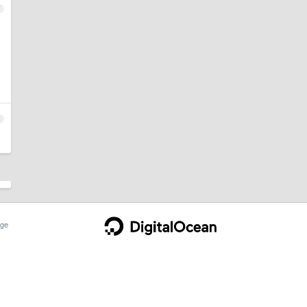
7
8
ge