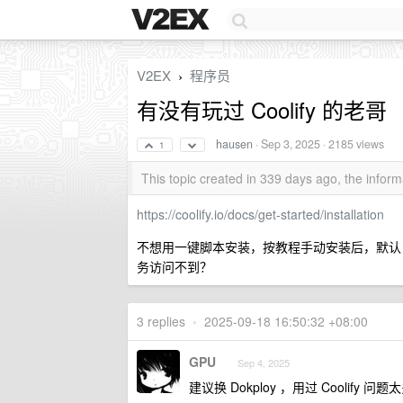
V2EX
程序员
›
有没有玩过 Coolify 的老哥
hausen
·
Sep 3, 2025
· 2185 views
1
This topic created in 339 days ago, the info
https://coolify.io/docs/get-started/installation
不想用一键脚本安装，按教程手动安装后，默认 80
务访问不到？
3 replies
•
2025-09-18 16:50:32 +08:00
GPU
Sep 4, 2025
建议换 Dokploy ，用过 Coolify 问题