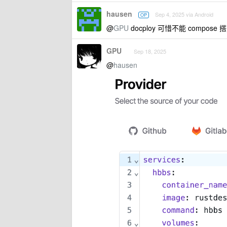
hausen
Sep 4, 2025 via Android
OP
@
GPU
docploy 可惜不能 compose 
GPU
Sep 18, 2025
@
hausen