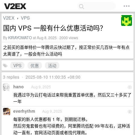
V2EX
VPS
›
国内 VPS 一般有什么优惠活动吗？
By
KIRAYOMATO
at Aug 8, 2025 · 2000 views
之前买的首单特价一年腾讯云快过期了，按正常价买几百块一年有点
太离谱了，一般会有什么活动吗
VPS
优惠
活动
3 replies
•
2025-08-10 11:00:35 +08:00
hano
Aug 9, 2025
1
我遇过华为云打电话过来帮我重置首单优惠，然后又三十多买了
一年
everhythm
Aug 9, 2025
2
每家的新人优惠都有 1 年，到期就迁移。
然后穷鬼套餐也有可续费的，阿里腾讯低配 99/年左右，这种活
动一直有，官网活动页面或者找代理商。