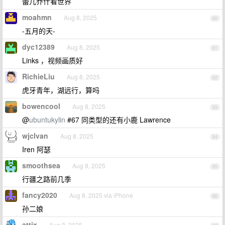
蕾儿乔什看世界
moahmn
Aug 8, 2025
80
-五月的天-
dyc12389
Aug 8, 2025
81
Links ，视频画质好
RichieLiu
Aug 8, 2025
82
虎牙青年，湖远行，算吗
bowencool
Aug 8, 2025
83
@
ubuntukylin
#67 同类型的还有小鹿 Lawrence
wjcIvan
Aug 8, 2025
84
Iren 阿瑟
smoothsea
Aug 8, 2025
85
行疆之路前几季
fancy2020
Aug 8, 2025 via iPhone
86
孙二娘
attix
Aug 8, 2025