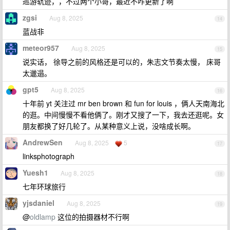
巡游轨迹，，不过两个小哥，最近不咋更新了啊
zgsi
Aug 8, 2025
14
蓝战非
meteor957
Aug 8, 2025
15
说实话， 徐导之前的风格还是可以的，朱志文节奏太慢， 床哥
太邋遢。
gpt5
Aug 8, 2025
16
十年前 yt 关注过 mr ben brown 和 fun for louis ，俩人天南海北
的逛。中间慢慢不看他俩了。刚才又搜了一下，我去还逛呢。女
朋友都换了好几轮了。从某种意义上说，没啥成长啊。
AndrewSen
Aug 8, 2025
5
17
linksphotograph
Yuesh1
Aug 8, 2025
18
七年环球旅行
yjsdaniel
Aug 8, 2025
19
@
oldlamp
这位的拍摄器材不行啊