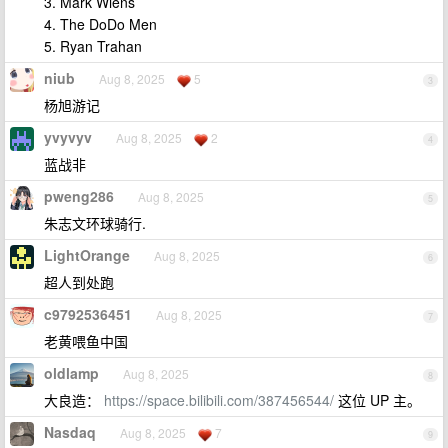
3. Mark Wiens
4. The DoDo Men
5. Ryan Trahan
niub
Aug 8, 2025
5
3
杨旭游记
yvyvyv
Aug 8, 2025
2
4
蓝战非
pweng286
Aug 8, 2025
5
朱志文环球骑行.
LightOrange
Aug 8, 2025
6
超人到处跑
c9792536451
Aug 8, 2025
7
老黄喂鱼中国
oldlamp
Aug 8, 2025
8
大良造：
https://space.bilibili.com/387456544/
这位 UP 主。
Nasdaq
Aug 8, 2025
7
9