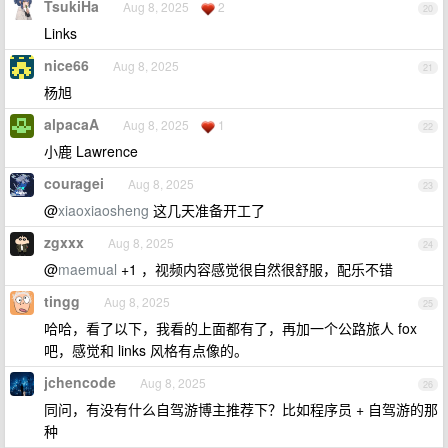
TsukiHa
Aug 8, 2025
2
20
Links
nice66
Aug 8, 2025
21
杨旭
alpacaA
Aug 8, 2025
1
22
小鹿 Lawrence
couragei
Aug 8, 2025
23
@
xiaoxiaosheng
这几天准备开工了
zgxxx
Aug 8, 2025
24
@
maemual
+1 ，视频内容感觉很自然很舒服，配乐不错
tingg
Aug 8, 2025
25
哈哈，看了以下，我看的上面都有了，再加一个公路旅人 fox
吧，感觉和 links 风格有点像的。
jchencode
Aug 8, 2025
26
同问，有没有什么自驾游博主推荐下？比如程序员 + 自驾游的那
种