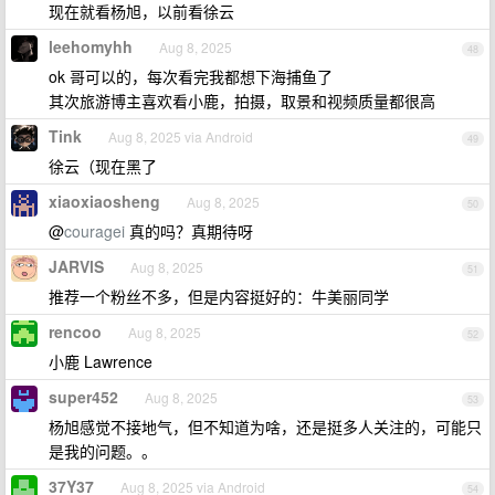
现在就看杨旭，以前看徐云
leehomyhh
Aug 8, 2025
48
ok 哥可以的，每次看完我都想下海捕鱼了
其次旅游博主喜欢看小鹿，拍摄，取景和视频质量都很高
Tink
Aug 8, 2025 via Android
49
徐云（现在黑了
xiaoxiaosheng
Aug 8, 2025
50
@
couragei
真的吗？真期待呀
JARVlS
Aug 8, 2025
51
推荐一个粉丝不多，但是内容挺好的：牛美丽同学
rencoo
Aug 8, 2025
52
小鹿 Lawrence
super452
Aug 8, 2025
53
杨旭感觉不接地气，但不知道为啥，还是挺多人关注的，可能只
是我的问题。。
37Y37
Aug 8, 2025 via Android
54