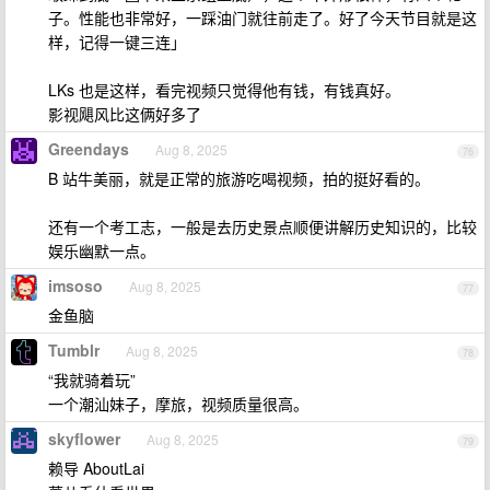
子。性能也非常好，一踩油门就往前走了。好了今天节目就是这
样，记得一键三连」
LKs 也是这样，看完视频只觉得他有钱，有钱真好。
影视飓风比这俩好多了
Greendays
Aug 8, 2025
76
B 站牛美丽，就是正常的旅游吃喝视频，拍的挺好看的。
还有一个考工志，一般是去历史景点顺便讲解历史知识的，比较
娱乐幽默一点。
imsoso
Aug 8, 2025
77
金鱼脑
Tumblr
Aug 8, 2025
78
“我就骑着玩”
一个潮汕妹子，摩旅，视频质量很高。
skyflower
Aug 8, 2025
79
赖导 AboutLai