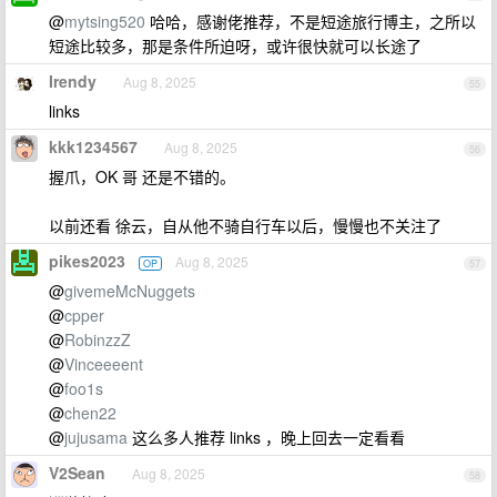
@
mytsing520
哈哈，感谢佬推荐，不是短途旅行博主，之所以
短途比较多，那是条件所迫呀，或许很快就可以长途了
Irendy
Aug 8, 2025
55
links
kkk1234567
Aug 8, 2025
56
握爪，OK 哥 还是不错的。
以前还看 徐云，自从他不骑自行车以后，慢慢也不关注了
pikes2023
Aug 8, 2025
OP
57
@
givemeMcNuggets
@
cpper
@
RobinzzZ
@
Vinceeeent
@
foo1s
@
chen22
@
jujusama
这么多人推荐 links ，晚上回去一定看看
V2Sean
Aug 8, 2025
58