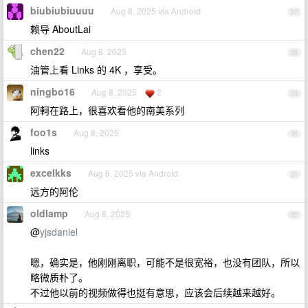
biubiubiuuuu
Aug 8, 2025 via Android
27
赖导 AboutLai
chen22
Aug 8, 2025
28
油管上看 Links 的 4K ，享受。
ningbo16
Aug 8, 2025
2
29
阿軻在路上，很喜欢看他的南美系列
foo1s
Aug 8, 2025
30
links
excelkks
Aug 8, 2025 via Android
31
远方的阿伦
oldlamp
Aug 8, 2025
32
@
yjsdaniel
嗯，确实是，他刚刚离职，可能不是很宽裕，也没有团队，所以
略微质朴了。
不过他以前的视频做得也挺有意思，应该会后续越来越好。