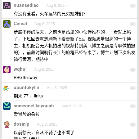
nuansediao
Aug 8, 2025
64
有没有爱看，火车运转的兄弟姐妹们？
Cereal
Aug 8, 2025
65
步履不停的后天，之前也是站里的小伙伴推荐的，一看就上瘾
了，下班回去就想刷新下看更新了没。视频质量很高的一个博
主，相机配合无人机拍出的视频特别美（博主之前是专职做拍摄
的），前段时间骑行长江的旅程已经结束了，博主计划下次出发
骑行黄河，期待中
wqhui
Aug 8, 2025
66
BBGthisway
ubuntukylin
Aug 8, 2025
67
期末 77 、links
someonelikeyouah
Aug 8, 2025
68
爱冒险的朵拉
dosmlp
Aug 8, 2025
69
以前徐云，自从不骑了也不看了