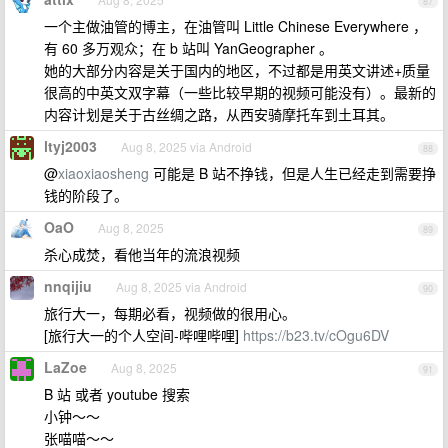
87
一个主做油管的博主，在油管叫 Little Chinese Everywhere ，
有 60 多万观众；在 b 站叫 YanGeographer 。
她的大部分内容是关于国内的地区，不过都是用英文讲述+质量
很高的中英文双字幕（一些比较早期的视频可能没有）。最新的
内容计划是关于古丝绸之路，从西安骑摩托车到土耳其。
ltyj2003
Aug 8, 2025 via Android
88
@
xiaoxiaosheng
可能是 B 站不挣钱，但是人生已经走到需要挣
钱的阶段了。
OaO
Aug 8, 2025
89
杀心成焚，看他当年的流浪视频
nnqijiu
Aug 8, 2025 via Android
90
旅行大一，每期必看，视频做的很用心。
[旅行大一的个人空间-哔哩哔哩]
https://b23.tv/cOgu6DV
LaZoe
Aug 8, 2025
91
B 站 或者 youtube 搜索
小钟～～
张喵喵～～