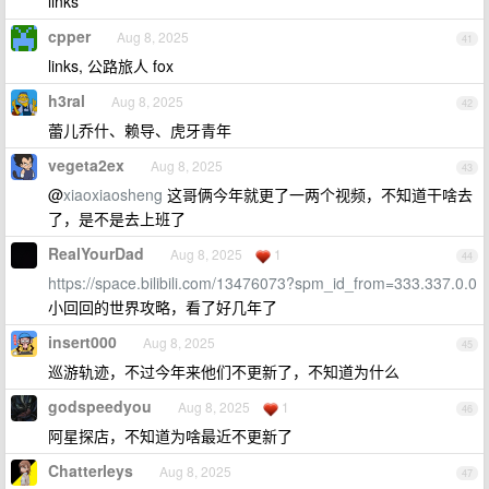
links
cpper
Aug 8, 2025
41
links, 公路旅人 fox
h3ral
Aug 8, 2025
42
蕾儿乔什、赖导、虎牙青年
vegeta2ex
Aug 8, 2025
43
@
xiaoxiaosheng
这哥俩今年就更了一两个视频，不知道干啥去
了，是不是去上班了
RealYourDad
Aug 8, 2025
1
44
https://space.bilibili.com/13476073?spm_id_from=333.337.0.0
小回回的世界攻略，看了好几年了
insert000
Aug 8, 2025
45
巡游轨迹，不过今年来他们不更新了，不知道为什么
godspeedyou
Aug 8, 2025
1
46
阿星探店，不知道为啥最近不更新了
Chatterleys
Aug 8, 2025
47