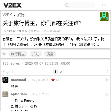
V2EX
旅行
›
关于旅行博主，你们都在关注谁？
By
pikes2023
at Aug 8, 2025 · 11988 views
有没有一直关注，没有取关且质量很高的那种。 我 b 站关注了，陶三
丰（视频风格美），ok 哥（质量比较好），阿程（炒菜高手）。
旅行博主
关注
质量
133 replies
•
2025-09-07 15:53:58 +08:00
Page 1
1
of 2
2
maemual
Aug 8, 2025
13
1
赖导
aphorism
Aug 8, 2025
2
1. Drew Binsky
2. 誠 xアートx 旅