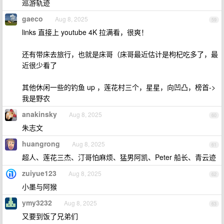
巡游轨迹
gaeco
Aug 8, 2025
59
links 直接上 youtube 4K 拉满看，很爽！
还有带床去旅行，也就是床哥（床哥最近估计是枸杞吃多了，最
近很少看了
其他休闲一些的钓鱼 up ，莲花村三个，星星，向凹凸，榜首->
我是野农
anakinsky
Aug 8, 2025
60
朱志文
huangrong
Aug 8, 2025
61
超人、莲花三杰、汀哥怕麻烦、猛男阿凯、Peter 船长、青云迹
zuiyue123
Aug 8, 2025
62
小墨与阿猴
ymy3232
Aug 8, 2025
63
又要到饭了兄弟们