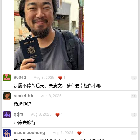
80042
Aug 8, 2025
1
10
步履不停的后天、朱志文、骑车去南极的小鹿
smilehhh
Aug 8, 2025
11
杨旭游记
qtjrs
Aug 8, 2025
4
12
带床去旅行
xiaoxiaosheng
Aug 8, 2025
4
13