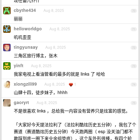
现在蕾儿乔什
cbythe434
Aug 8, 2025
70
丽丽
helloworldgo
Aug 8, 2025
71
叽叽歪歪
tingyunsay
Aug 8, 2025
72
三角区旅行博主，张木
yinft
Aug 8, 2025
73
我家电视上看油管看的最多的就是 links 了 哈哈
xiongzili99
Aug 8, 2025
1
74
山肆十四，徒步妹子，hhhh
gaoryrt
Aug 8, 2025
75
不是很喜欢 links ，总给我一内容没有营养只是炫富的感觉。
「大家好今天提法拉利了（法拉利酷炫历史五分钟），我包了个
赛道（赛道酷炫历史五分钟）今天跑两圈（ esp 没关油门都不
敢踩到底一圈下来业余组垫底），这个车外形很棒，有四个轮