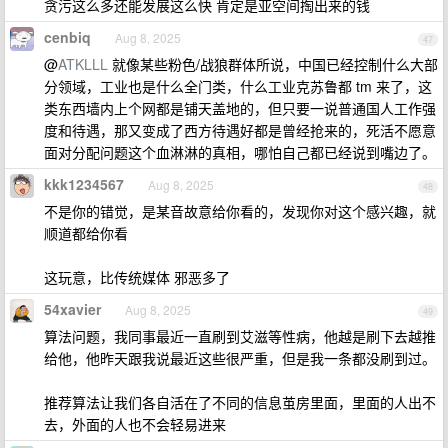
贪污这么多还能发展这么快 肯定是亚空间掏出来的钱
cenbiq
Aug 8, 2025
47
@
ATKLLL
就像某些粉色/战狼群体所说，中国已经控制什么大部
分领域，工业也是什么全门类，什么工业克苏鲁都 tm 来了，这
类东西墙内上个网都是铺天盖地的，但只要一说普通国人工作强
度和待遇，那又变成了西方待遇好都是曾经抢来的，死活不愿意
面对分配问题这个血淋淋的真相，哪怕自己都已经说到嘴边了。
kkk1234567
Aug 8, 2025
48
不是你的错觉，是某音故意给你看的，发现你对这个感兴趣，就
顺道都给你看
这玩意，比传统媒体 邪恶多了
54xavier
Aug 8, 2025
49
算法问题，我同事最近一直刷到艾滋等性病，他越是刷下去越推
给他，他昨天跟我说最近这些很严重，但是我一条都没刷到过。
推荐算法让我们各自活在了不同的信息茧房里面，里面的人出不
去，外面的人也不会轻易进来