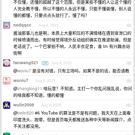
不仅懂，还懂的超越了这个范围，但是某些不懂的人让这个懂的
人完全教不懂，所以不懂的人永远不懂，只能不懂装懂，别人说
懂的都懂，只要点点头就行了，懂了吗？
nedqqcc
Aug 8, 2025
54
酱油那事儿也是啊，本质上大量积压的不满情绪在遇到宣泄口的
时候喷涌而出，有时候觉得境外反动组织确实在推波助澜，但是
老话说了，一个巴掌拍不响，人民丰衣足食，谁 tm 有兴趣去站
街啊
fanwang521
Aug 8, 2025
OP
55
@
woniu7
是没有对错，只有立场吗，如果不是的话，能否请教
woniu7
Aug 8, 2025
56
@
zhanglong11
啥玩意？不知道。主打一个你乱问我乱说，你问
的啥我都不知道，懂的都懂
wulin2008
Aug 8, 2025
57
@
belin520
#6 YouTube 的算法是不是有问题，我天天在上面看
印度洗头、按摩，但是首页每天都推送各种中天等新闻媒介，点
不关注都没用。