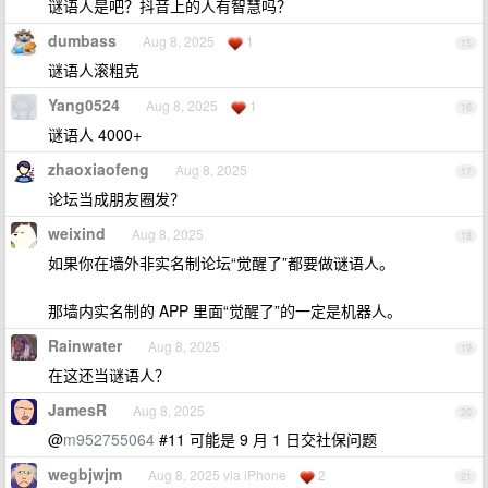
谜语人是吧？抖音上的人有智慧吗？
dumbass
Aug 8, 2025
1
15
谜语人滚粗克
Yang0524
Aug 8, 2025
1
16
谜语人 4000+
zhaoxiaofeng
Aug 8, 2025
17
论坛当成朋友圈发？
weixind
Aug 8, 2025
18
如果你在墙外非实名制论坛“觉醒了”都要做谜语人。
那墙内实名制的 APP 里面“觉醒了”的一定是机器人。
Rainwater
Aug 8, 2025
19
在这还当谜语人？
JamesR
Aug 8, 2025
20
@
m952755064
#11 可能是 9 月 1 日交社保问题
wegbjwjm
Aug 8, 2025 via iPhone
2
21