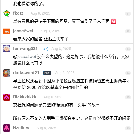
我也看清你的了。
fkdtz
Aug 8, 2025
41
最有意思的是帖子下面的回复，真正做到了千人千面
jesse2wei
Aug 8, 2025
42
看来大家的回答 让贴主失望了
fanwang521
Aug 8, 2025
OP
43
@
jesse2wei
没什么失望的，这是好事，我想说什么都行，大家
想说什么也可以
darksword21
Aug 8, 2025
PRO
44
早上拉屎还看到个因为评论说豆腐渣工程被拘留五天上诉两年才
被赔偿 2000,评论区基本全是阴阳他们的
Rickkkkkkk
Aug 8, 2025
45
交社保的问题是典型的“我真的有一头牛”的故事
所有原来不交的人到手工资都会变少，这是咋说都躲不开的问题
Nzelites
Aug 8, 2025
46