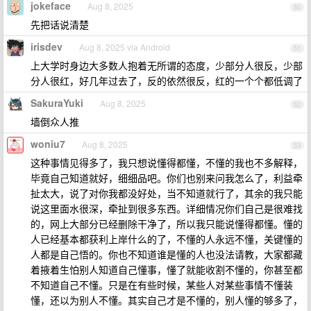
jokeface
Aug 8, 2025
50
先把话说清楚
irisdev
Aug 8, 2025 via Android
51
上大学时身边大多数人抱着无所谓的态度，少部分人很反，少部
分人很红，好几年过去了，反的依然很反，红的一个个都低调了
SakuraYuki
Aug 8, 2025
52
墙倒众人推
woniu7
Aug 8, 2025
53
这种事情见得多了，我只想说懂得都懂，不懂的我也不多解释，
毕竟自己知道就好，细细品吧。你们也别来问我怎么了，利益牵
扯太大，说了对你我都没好处，当不知道就行了，其余的我只能
说这里面水很深，牵扯到很多东西。详细情况你们自己是很难找
的，网上大部分已经删除干净了，所以我只能说懂得都懂。懂的
人已经基本都获利上岸什么的了，不懂的人永远不懂，关键懂的
人都是自己悟的。你也不知道谁是懂的人也没法请教，大家都藏
着掖着生怕别人知道自己懂事，懂了就能收割不懂的，你甚至都
不知道自己不懂。只是在有些时候，某些人对某些事情不懂装
懂，还以为别人不懂。其实自己才是不懂的，别人懂的够多了，