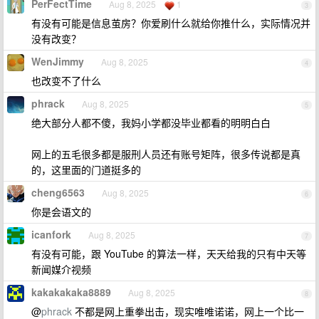
PerFectTime
Aug 8, 2025
1
3
有没有可能是信息茧房？你爱刷什么就给你推什么，实际情况并
没有改变？
WenJimmy
Aug 8, 2025
4
也改变不了什么
phrack
Aug 8, 2025
5
绝大部分人都不傻，我妈小学都没毕业都看的明明白白
网上的五毛很多都是服刑人员还有账号矩阵，很多传说都是真
的，这里面的门道挺多的
cheng6563
Aug 8, 2025
6
你是会语文的
icanfork
Aug 8, 2025
7
有没有可能，跟 YouTube 的算法一样，天天给我的只有中天等
新闻媒介视频
kakakakaka8889
Aug 8, 2025
8
@
phrack
不都是网上重拳出击，现实唯唯诺诺，网上一个比一