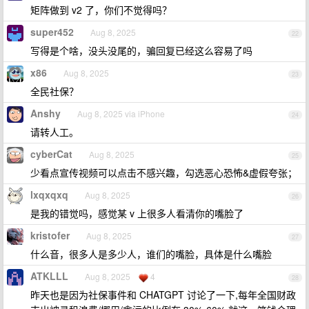
矩阵做到 v2 了，你们不觉得吗？
super452
Aug 8, 2025
22
写得是个啥，没头没尾的，骗回复已经这么容易了吗
x86
Aug 8, 2025
23
全民社保？
Anshy
Aug 8, 2025 via iPhone
24
请转人工。
cyberCat
Aug 8, 2025
25
少看点宣传视频可以点击不感兴趣，勾选恶心恐怖&虚假夸张；
lxqxqxq
Aug 8, 2025
26
是我的错觉吗，感觉某 v 上很多人看清你的嘴脸了
kristofer
Aug 8, 2025
27
什么音，很多人是多少人，谁们的嘴脸，具体是什么嘴脸
ATKLLL
Aug 8, 2025
4
28
昨天也是因为社保事件和 CHATGPT 讨论了一下,每年全国财政