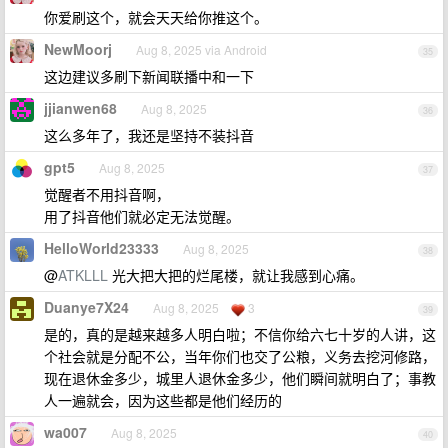
你爱刷这个，就会天天给你推这个。
NewMoorj
Aug 8, 2025 via Android
35
这边建议多刷下新闻联播中和一下
jjianwen68
Aug 8, 2025
36
这么多年了，我还是坚持不装抖音
gpt5
Aug 8, 2025
37
觉醒者不用抖音啊，
用了抖音他们就必定无法觉醒。
HelloWorld23333
Aug 8, 2025
38
@
ATKLLL
光大把大把的烂尾楼，就让我感到心痛。
Duanye7X24
Aug 8, 2025
3
39
是的，真的是越来越多人明白啦；不信你给六七十岁的人讲，这
个社会就是分配不公，当年你们也交了公粮，义务去挖河修路，
现在退休金多少，城里人退休金多少，他们瞬间就明白了；事教
人一遍就会，因为这些都是他们经历的
wa007
Aug 8, 2025
40