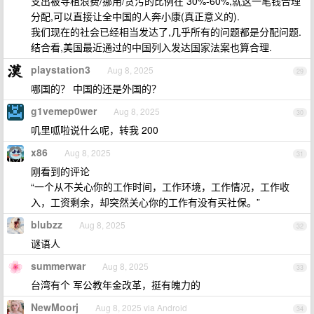
支出被寻租浪费/挪用/贪污的比例在 30%-60%,就这一笔钱合理
分配,可以直接让全中国的人奔小康(真正意义的).
我们现在的社会已经相当发达了,几乎所有的问题都是分配问题.
结合看,美国最近通过的中国列入发达国家法案也算合理.
playstation3
Aug 8, 2025
29
哪国的？ 中国的还是外国的？
g1vemep0wer
Aug 8, 2025
30
叽里呱啦说什么呢，转我 200
x86
Aug 8, 2025
31
刚看到的评论
“一个从不关心你的工作时间，工作环境，工作情况，工作收
入，工资剩余，却突然关心你的工作有没有买社保。”
blubzz
Aug 8, 2025
32
谜语人
summerwar
Aug 8, 2025
33
台湾有个 军公教年金改革，挺有魄力的
NewMoorj
Aug 8, 2025 via Android
34