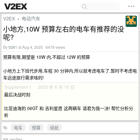
V2EX
电动汽车
›
小地方,10W 预算左右的电车有推荐的没
呢?
By
5261
at Aug 4, 2025 · 6478 views
预算有限,期望是 10W 内,不超过 12W 的预算
小地方上下班代步用,车程 30 分钟内,所以就考虑电车了,暂时不考虑电
车远途旅行需求啥的!
Supplement 1 · 2025 年 8 月 16 日
最后决战时刻
比亚迪海豹 06GT 和 吉利星愿 这两辆车 请君为我一决! 帮忙分析分
析
电车
预算
续航
88 replies