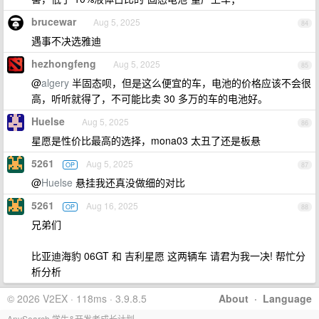
brucewar
Aug 5, 2025
84
遇事不决选雅迪
hezhongfeng
Aug 5, 2025
85
@
algery
半固态呗，但是这么便宜的车，电池的价格应该不会很
高，听听就得了，不可能比卖 30 多万的车的电池好。
Huelse
Aug 5, 2025
86
星愿是性价比最高的选择，mona03 太丑了还是板悬
5261
Aug 5, 2025
OP
87
@
Huelse
悬挂我还真没做细的对比
5261
Aug 16, 2025
OP
88
兄弟们
比亚迪海豹 06GT 和 吉利星愿 这两辆车 请君为我一决! 帮忙分
析分析
© 2026 V2EX · 118ms · 3.9.8.5
About
·
Language
AnySearch 学生&开发者成长计划