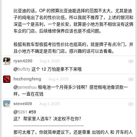
比亚迪的话，OP 的预算比亚迪能选择的范围不太大，尤其是迪
子的纯电出了名的性价比低，所以我就不推荐了，上述的银河和
深蓝一个是吉利，一个是长安，就算是小地方我不相信没有这俩
车企的门店，后续维修保养应该也是不成问题。
极狐有款车型极狐考拉性价比也挺高的，就是牌子有点冷门，并
且小地方不确定是否有门店，感兴趣的话可以去看看。
ryan4290
Aug 4, 2025
65
@
buffzty
这个 12 万怕是拿不下来哦
hezhongfeng
Aug 4, 2025
66
@
jameshuu
租电池一个月得多少钱啊？感觉租电池像贷款一
样，一直在花钱
steve009
Aug 4, 2025
67
@
5261
#59
这？ 帮家里人选车？决定权不在你？
----------------------------------------------
那可太难了，你就简单建议下，还是尊重 出钱的人 和 开车的人