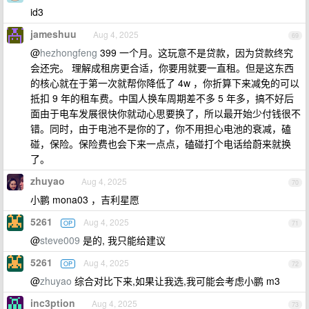
id3
jameshuu
Aug 4, 2025
69
@
hezhongfeng
399 一个月。这玩意不是贷款，因为贷款终究
会还完。 理解成租房更合适，你要用就要一直租。但是这东西
的核心就在于第一次就帮你降低了 4w ，你折算下来减免的可以
抵扣 9 年的租车费。中国人换车周期差不多 5 年多，搞不好后
面由于电车发展很快你就动心思要换了，所以最开始少付钱很不
错。同时，由于电池不是你的了，你不用担心电池的衰减，磕
碰，保险。保险费也会下来一点点，磕碰打个电话给蔚来就换
了。
zhuyao
Aug 4, 2025
70
小鹏 mona03 ，吉利星愿
5261
Aug 4, 2025
OP
71
@
steve009
是的, 我只能给建议
5261
Aug 4, 2025
OP
72
@
zhuyao
综合对比下来,如果让我选,我可能会考虑小鹏 m3
inc3ption
Aug 4, 2025
73