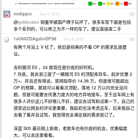
nedqqcc
Aug 4, 2025
63
@
goldenalex
销量早被国产牌子玩坏了，很多车型下面是包括
多个系列的，可以称之为不一样的车了。建议直接查二手
1sU69ZDAgzkvDFS8
Aug 4, 2025
64
有两个月没上 V 社了，依旧是经典的不看 OP 的需求乱提建
议。
吉利银河 E5 ，24 款现在是抄底的好时机。
7 月底，我去浙江提了一辆银河 E5 的顶配库存车，起步优惠 2
万+，并且还有得谈，官网指导价 14.38 万，但是很可能超出
OP 的预算，那就可以看看次顶配，落地 12 万以内完全没问
题，但是可能要去优惠力度大的地方异地提车，至于这车网上有
很多人评价这儿不好哪儿不好，建议去试驾和试乘一下，自己的
感受远比网友的评论更重要，我起初也没考虑这车，后来我自己
去看了看并且试驾，我觉得完全满足我的需求就订了。
深蓝 S05 最近刚上新款，老款车也有抄底的机会，优惠幅度
大，可以去店里看看。