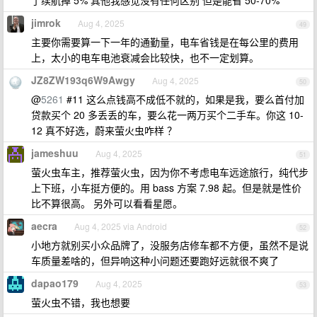
了续航掉 5% 其他我感觉没有任何区别 但是能省 50-70%
jimrok
Aug 4, 2025
49
主要你需要算一下一年的通勤量，电车省钱是在每公里的费用
上，太小的电车电池衰减会比较快，也不一定划算。
JZ8ZW193q6W9Awgy
Aug 4, 2025
50
@
5261
#11 这么点钱高不成低不就的，如果是我，要么首付加
贷款买个 20 多丢丢的车，要么花一两万买个二手车。你这 10-
12 真不好选，蔚来萤火虫咋样 ？
jameshuu
Aug 4, 2025
51
萤火虫车主，推荐萤火虫，因为你不考虑电车远途旅行，纯代步
上下班，小车挺方便的。用 bass 方案 7.98 起。但是就是性价
比不算很高。 另外可以看看星愿。
aecra
Aug 4, 2025 via Android
52
小地方就别买小众品牌了，没服务店修车都不方便，虽然不是说
车质量差啥的，但异响这种小问题还要跑好远就很不爽了
dapao179
Aug 4, 2025
53
萤火虫不错，我也想要