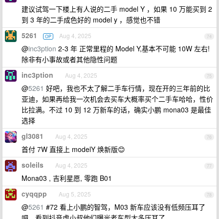
建议试驾一下楼上有人说的二手 model Y ，如果 10 万能买到 2
到 3 年的二手成色好的 model y ，感觉也不错
5261
Aug 4, 2025
OP
74
@
inc3ption
2-3 年 正常里程的 Model Y,基本不可能 10W 左右!
除非有小事故或者其他隐性问题
inc3ption
Aug 4, 2025
75
@
5261
好吧，我也不太了解二手车行情，现在开的三年前的比
亚迪，如果再给我一次机会去买车大概率买个二手车哈哈，性价
比拉满。不过 10 到 12 万新车的话，确实小鹏 mona03 是最佳
选择
gl3081
Aug 4, 2025
76
首付 7W 直接上 modelY 焕新版😊
soleils
Aug 4, 2025
77
Mona03 , 吉利星愿, 零跑 B01
cyqqpp
Aug 5, 2025
78
@
5261
#72 看上小鹏的智驾，M03 新车应该没有低频压耳了
吧，看到抖音虎小叔他们曝光老车型太多压耳了。