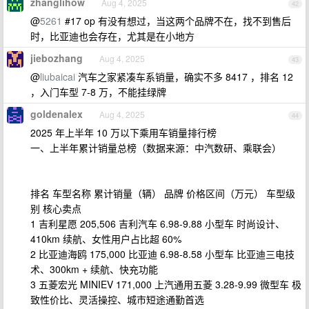
zhanglihow
Aug 4, 2025
42
@
5261
#17 op 有没有想过，当这两个品牌不在，找不到售后
时，比亚迪也会存在，尤其是在小地方
jiebozhang
Aug 4, 2025
43
@
liubaicai
汽车之家紧凑车系销量，确实不多 8417 ，排名 12
，入门车型 7-8 万，不能挂绿牌
goldenalex
Aug 4, 2025
44
2025 年上半年 10 万以下乘用车销量排行榜
一、上半年累计销量总榜（数据来源：中汽数研、乘联会）
排名 车型名称 累计销量（辆） 品牌 价格区间（万元） 车型级
别 核心卖点
1 吉利星愿 205,506 吉利汽车 6.98-9.88 小型车 时尚设计、
410km 续航、女性用户占比超 60%
2 比亚迪海鸥 175,000 比亚迪 6.98-8.58 小型车 比亚迪三电技
术、300km + 续航、快充功能
3 五菱宏光 MINIEV 171,000 上汽通用五菱 3.28-9.99 微型车 极
致性价比、灵活操控、城市短途通勤首选