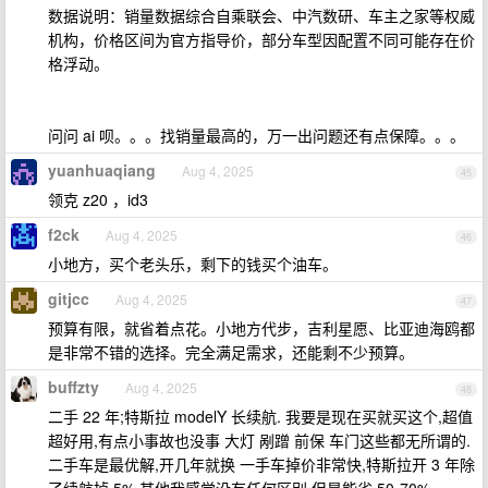
数据说明：销量数据综合自乘联会、中汽数研、车主之家等权威
机构，价格区间为官方指导价，部分车型因配置不同可能存在价
格浮动。
问问 ai 呗。。。找销量最高的，万一出问题还有点保障。。。
yuanhuaqiang
Aug 4, 2025
45
领克 z20 ，id3
f2ck
Aug 4, 2025
46
小地方，买个老头乐，剩下的钱买个油车。
gitjcc
Aug 4, 2025
47
预算有限，就省着点花。小地方代步，吉利星愿、比亚迪海鸥都
是非常不错的选择。完全满足需求，还能剩不少预算。
buffzty
Aug 4, 2025
48
二手 22 年;特斯拉 modelY 长续航. 我要是现在买就买这个,超值
超好用,有点小事故也没事 大灯 剐蹭 前保 车门这些都无所谓的.
二手车是最优解,开几年就换 一手车掉价非常快,特斯拉开 3 年除