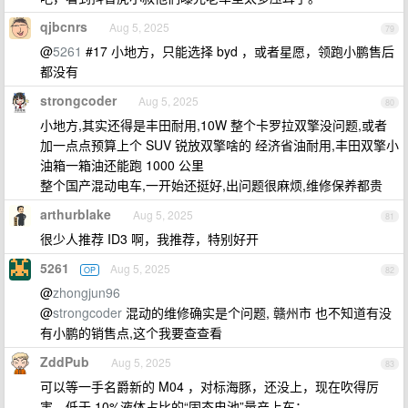
qjbcnrs
Aug 5, 2025
79
@
5261
#17 小地方，只能选择 byd ，或者星愿，领跑小鹏售后
都没有
strongcoder
Aug 5, 2025
80
小地方,其实还得是丰田耐用,10W 整个卡罗拉双擎没问题,或者
加一点点预算上个 SUV 锐放双擎啥的 经济省油耐用,丰田双擎小
油箱一箱油还能跑 1000 公里
整个国产混动电车,一开始还挺好,出问题很麻烦,维修保养都贵
arthurblake
Aug 5, 2025
81
很少人推荐 ID3 啊，我推荐，特别好开
5261
Aug 5, 2025
OP
82
@
zhongjun96
@
strongcoder
混动的维修确实是个问题, 赣州市 也不知道有没
有小鹏的销售点,这个我要查查看
ZddPub
Aug 5, 2025
83
可以等一手名爵新的 M04 ，对标海豚，还没上，现在吹得厉
害，低于 10%液体占比的“固态电池”量产上车；