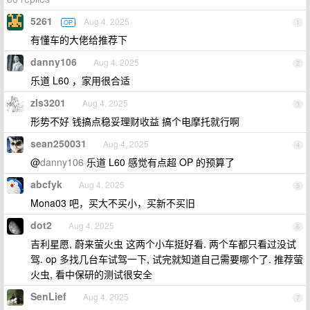
5261
Aug 4, 2025
OP
1
有懂车的大佬给推荐下
danny106
Aug 4, 2025
2
乐道 L60 ，家用很合适
zls3201
Aug 4, 2025
3
形势不好 钱搞点稳妥理财收益 搞个电摩托就行啊
sean250031
Aug 4, 2025
4
@
danny106
乐道 L60 感觉有点超 OP 的预算了
abcfyk
Aug 4, 2025
5
Mona03 吧，买大不买小，买新不买旧
dot2
Aug 4, 2025
6
吉利星愿, 蔚来萤火虫 这两个小车挺好看. 两个车都只看过没试
驾. op 多找几台车试驾一下, 试完就知道自己需要哪个了. 推荐萤
火虫, 看中保研的测试很安全
SenLief
Aug 4, 2025
7