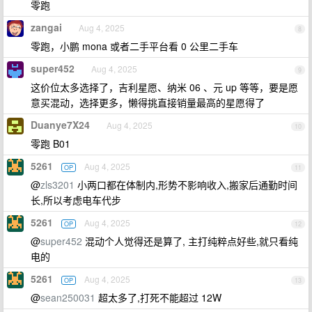
零跑
zangai
Aug 4, 2025
8
零跑，小鹏 mona 或者二手平台看 0 公里二手车
super452
Aug 4, 2025
9
这价位太多选择了，吉利星愿、纳米 06 、元 up 等等，要是愿
意买混动，选择更多，懒得挑直接销量最高的星愿得了
Duanye7X24
Aug 4, 2025
10
零跑 B01
5261
Aug 4, 2025
OP
11
@
zls3201
小两口都在体制内,形势不影响收入,搬家后通勤时间
长,所以考虑电车代步
5261
Aug 4, 2025
OP
12
@
super452
混动个人觉得还是算了, 主打纯粹点好些,就只看纯
电的
5261
Aug 4, 2025
OP
13
@
sean250031
超太多了,打死不能超过 12W