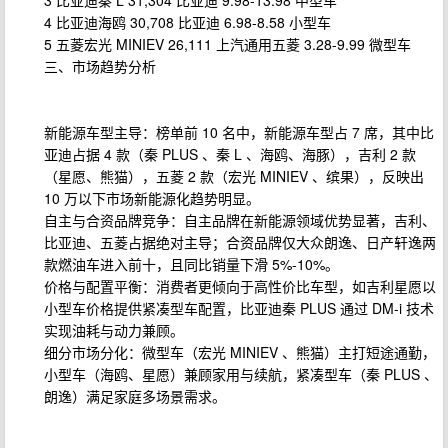
3 比亚迪秦 L 31,304 比亚迪 9.98-13.98 中型车
4 比亚迪海鸥 30,708 比亚迪 6.98-8.58 小型车
5 五菱宏光 MINIEV 26,111 上汽通用五菱 3.28-9.99 微型车
三、市场趋势分析
新能源车型主导：榜单前 10 名中，新能源车型占 7 席，其中比
亚迪占据 4 款（秦 PLUS 、秦 L 、海鸥、海豚），吉利 2 款
（星愿、熊猫），五菱 2 款（宏光 MINIEV 、缤果），反映出
10 万以下市场新能源化趋势明显。
自主与合资品牌竞争：自主品牌在新能源领域优势显著，吉利、
比亚迪、五菱占据绝对主导；合资品牌仅大众朗逸、日产轩逸两
款燃油车进入前十，且同比销量下滑 5%-10%。
价格与配置平衡：消费者更倾向于高性价比车型，如吉利星愿以
小型车价格提供紧凑型车配置，比亚迪秦 PLUS 通过 DM-i 技术
实现油耗与动力兼顾。
细分市场分化：微型车（宏光 MINIEV 、熊猫）主打短途通勤，
小型车（海鸥、星愿）兼顾家用与续航，紧凑型车（秦 PLUS 、
朗逸）满足家庭多场景需求。