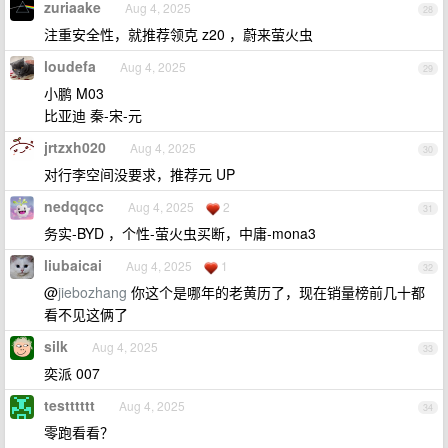
zuriaake
Aug 4, 2025
28
注重安全性，就推荐领克 z20 ，蔚来萤火虫
loudefa
Aug 4, 2025
29
小鹏 M03
比亚迪 秦-宋-元
jrtzxh020
Aug 4, 2025
30
对行李空间没要求，推荐元 UP
nedqqcc
Aug 4, 2025
2
31
务实-BYD ，个性-萤火虫买断，中庸-mona3
liubaicai
Aug 4, 2025
1
32
@
jiebozhang
你这个是哪年的老黄历了，现在销量榜前几十都
看不见这俩了
silk
Aug 4, 2025
33
奕派 007
testttttt
Aug 4, 2025
34
零跑看看？