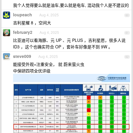
我个人觉得要么就是油车,要么就是电车, 混动我个人是不建议的
loupeach
Aug 4, 2025
60
吉利星耀 8 ，空间大
february2
Aug 4, 2025
61
比亚迪可以看海豚、元 UP 、元 PLUS ，吉利星愿，很多人说
ID3 ，这个也确实符合 OP ，套补车好像是不到 9W 。
steve009
Aug 4, 2025
62
能接受外观+注重安全， 就 蔚来萤火虫
中保研四项全优评级