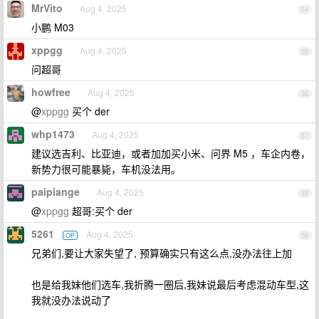
MrVito
Aug 4, 2025
54
小鹏 M03
xppgg
Aug 4, 2025
55
问超哥
howfree
Aug 4, 2025
56
@
xppgg
买个 der
whp1473
Aug 4, 2025
57
建议选吉利、比亚迪，或者加加买小米、问界 M5 ，车企内卷，
新势力很可能暴毙，车机没法用。
paipiange
Aug 4, 2025
58
@
xppgg
超哥:买个 der
5261
Aug 4, 2025
OP
59
兄弟们,要让大家失望了, 预算确实只有这么点,没办法往上加
也是给我妹他们选车,我折腾一圈后,我妹说最后考虑混动车型,这
我就没办法说动了