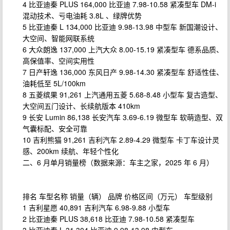
4 比亚迪秦 PLUS 164,000 比亚迪 7.98-10.58 紧凑型车 DM-i
混动技术、亏电油耗 3.8L 、绿牌优势
5 比亚迪秦 L 134,000 比亚迪 9.98-13.98 中型车 新国潮设计、
大空间、智能网联系统
6 大众朗逸 137,000 上汽大众 8.00-15.19 紧凑型车 德系品质、
高保值率、空间实用性
7 日产轩逸 136,000 东风日产 9.98-14.30 紧凑型车 舒适性佳、
油耗低至 5L/100km
8 五菱缤果 91,261 上汽通用五菱 5.68-8.48 小型车 复古造型、
大空间五门设计、长续航版本 410km
9 长安 Lumin 86,138 长安汽车 3.69-6.19 微型车 软萌造型、双
气囊标配、安全可靠
10 吉利熊猫 91,261 吉利汽车 2.89-4.29 微型车 卡丁车设计灵
感、200km 续航、年轻个性化
二、6 月单月销量榜（数据来源：车主之家，2025 年 6 月）
排名 车型名称 销量（辆） 品牌 价格区间（万元） 车型级别
1 吉利星愿 40,891 吉利汽车 6.98-9.88 小型车
2 比亚迪秦 PLUS 38,618 比亚迪 7.98-10.58 紧凑型车