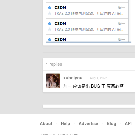
1 replies
xubeiyou
Aug 1, 2025
加一 应该是出 BUG 了 真恶心啊
About
·
Help
·
Advertise
·
Blog
·
API