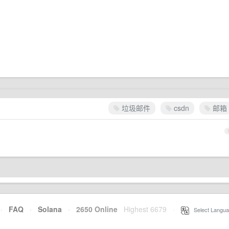
垃圾邮件
csdn
邮箱
·
FAQ
·
Solana
·
2650 Online
Highest 6679
·
Select Langua