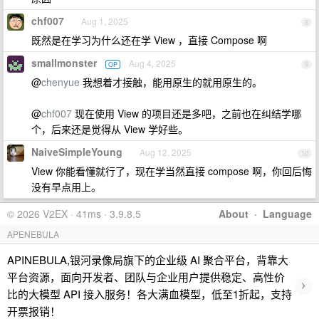
chf007
Aug 1, 2025
8
既然是在学习为什么还在学 View ，直接 Compose 啊
smallmonster
Aug 4, 2025
OP
9
@
chenyue
我想着才接触，能用原生的就用原生的。
@
chf007
现在使用 View 的项目还是多吧，之前也在纠结学哪
个，后来还是觉得从 View 学好些。
NaiveSimpleYoung
Aug 12, 2025
10
View 你能看懂就行了，现在学当然直接 compose 啊，你回后悔
没有早点用上。
© 2026 V2EX · 41ms · 3.9.8.5
About
·
Language
APENEBULA
APINEBULA,银河录像局旗下的企业级 AI 聚合平台，背靠大
平台资源，面向开发者、团队与企业用户提供稳定、高性价
›
比的大模型 API 接入服务！各大满血模型，低至1折起，支持
开票报销！