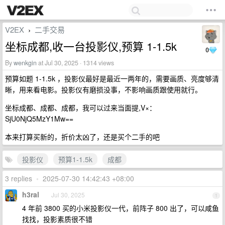
V2EX
二手交易
›
坐标成都,收一台投影仪,预算 1-1.5k
0
By
wenkgin
at Jul 30, 2025 · 1314 views
预算如题 1-1.5k ，投影仪最好是最近一两年的，需要画质、亮度够清
晰，用来看电影。投影仪有磨损没事，不影响画质跟使用就行。
坐标成都、成都、成都，我可以过来当面提,V×：
SjU0NjQ5MzY1Mw==
本来打算买新的，折价太凶了，还是买个二手的吧
投影仪
预算1-1.5k
成都
3 replies
•
2025-07-30 14:42:43 +08:00
h3ral
Jul 30, 2025
1
4 年前 3800 买的小米投影仪一代，前阵子 800 出了，可以咸鱼
找找，投影素质很不错