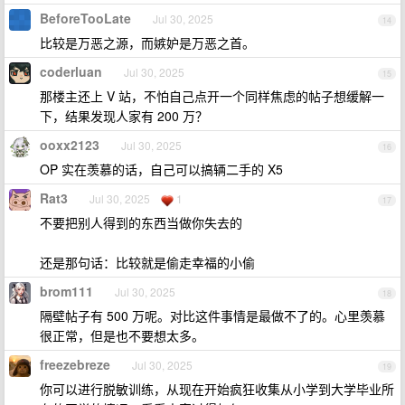
BeforeTooLate
Jul 30, 2025
14
比较是万恶之源，而嫉妒是万恶之首。
coderluan
Jul 30, 2025
15
那楼主还上 V 站，不怕自己点开一个同样焦虑的帖子想缓解一
下，结果发现人家有 200 万？
ooxx2123
Jul 30, 2025
16
OP 实在羡慕的话，自己可以搞辆二手的 X5
Rat3
Jul 30, 2025
1
17
不要把别人得到的东西当做你失去的
还是那句话：比较就是偷走幸福的小偷
brom111
Jul 30, 2025
18
隔壁帖子有 500 万呢。对比这件事情是最做不了的。心里羡慕
很正常，但是也不要想太多。
freezebreze
Jul 30, 2025
19
你可以进行脱敏训练，从现在开始疯狂收集从小学到大学毕业所