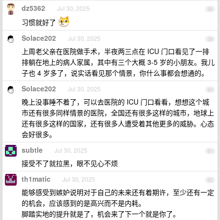
dz5362
Jul 30, 2025
58
习惯就好了
Solace202
Jul 30, 2025
59
上周老父亲在医院做手术，半夜两三点在 ICU 门口看见了一排
排躺在地上的病人家属，其中有三个大概 3-5 岁的小朋友。我儿
子也 4 岁多了，说实话看见那个情景，你什么事都会想通的。
Solace202
Jul 30, 2025
60
晚上没事睡不着了，可以去医院的 ICU 门口看看，想想这个城
市还有很多同样情景的医院，全国还有很多这样的城市，地球上
还有很多这样的国家，还有很多人遭受着其他更多的威胁。心态
会好很多。
subtle
Jul 30, 2025
61
接受不了就拉黑，眼不见心不烦
th1matic
Jul 30, 2025
62
能够感受到嫉妒说明对于自己的未来还有着期许，至少还有一定
的机会，应该感到的是高兴而不是内耗。
脚踏实地的提升就是了，机会来了下一个就是你了。