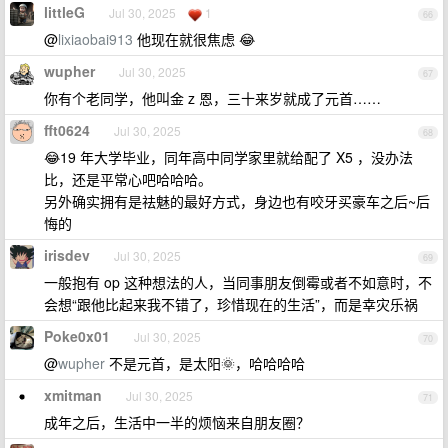
littleG
Jul 30, 2025
1
66
@
lixiaobai913
他现在就很焦虑 😂
wupher
Jul 30, 2025
67
你有个老同学，他叫金 z 恩，三十来岁就成了元首……
fft0624
Jul 30, 2025
68
😂19 年大学毕业，同年高中同学家里就给配了 X5 ，没办法
比，还是平常心吧哈哈哈。
另外确实拥有是祛魅的最好方式，身边也有咬牙买豪车之后~后
悔的
irisdev
Jul 30, 2025
69
一般抱有 op 这种想法的人，当同事朋友倒霉或者不如意时，不
会想“跟他比起来我不错了，珍惜现在的生活”，而是幸灾乐祸
Poke0x01
Jul 30, 2025
70
@
wupher
不是元首，是太阳🌞，哈哈哈哈
xmitman
Jul 30, 2025
71
成年之后，生活中一半的烦恼来自朋友圈？