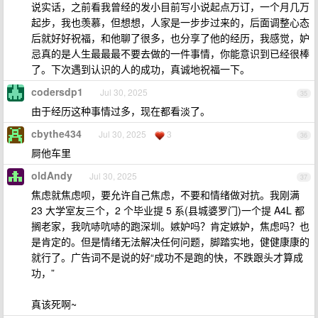
说实话，之前看我曾经的发小目前写小说起点万订，一个月几万
起步，我也羡慕，但想想，人家是一步步过来的，后面调整心态
后就好好祝福，和他聊了很多，也分享了他的经历，我感觉，妒
忌真的是人生最最最不要去做的一件事情，你能意识到已经很棒
了。下次遇到认识的人的成功，真诚地祝福一下。
codersdp1
Jul 30, 2025
35
由于经历这种事情过多，现在都看淡了。
cbythe434
Jul 30, 2025
3
36
屙他车里
oldAndy
Jul 30, 2025
37
焦虑就焦虑呗，要允许自己焦虑，不要和情绪做对抗。我刚满
23 大学室友三个，2 个毕业提 5 系(县城婆罗门)一个提 A4L 都
搁老家，我吭哧吭哧的跑深圳。嫉妒吗？肯定嫉妒，焦虑吗？也
是肯定的。但是情绪无法解决任何问题，脚踏实地，健健康康的
就行了。广告词不是说的好“成功不是跑的快，不跌跟头才算成
功，”
真该死啊~