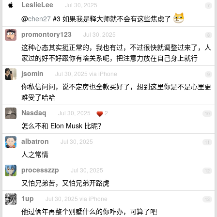
LeslieLee
Jul 30, 2025
7
@
chen27
#3 如果我是释大师就不会有这些焦虑了
promontory123
Jul 30, 2025
8
这种心态其实挺正常的，我也有过，不过很快就调整过来了，人
家过的好不好跟你有啥关系呢，把注意力放在自己身上就行
jsomin
Jul 30, 2025 via iPhone
9
你私信问问，说不定房也全款买好了，想到这里你是不是心里更
难受了哈哈
Nasdaq
Jul 30, 2025
2
10
怎么不和 Elon Musk 比昵？
albatron
Jul 30, 2025
11
人之常情
processzzp
Jul 30, 2025
12
又怕兄弟苦，又怕兄弟开路虎
1up
Jul 30, 2025 via iPhone
13
他过俩年再整个别墅什么的你咋办，可算了吧