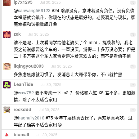
ip7x12v5
Jul 30, 2025
72
@
sanwang566123
#24 啥都没有，意味着没有负债，没有负债
幸福感就会飙升，你现在的状态是最好的，老婆满足与现状，家
庭幸福和谐指数飙升😀
zek
Jul 30, 2025
73
谁不是呢，上次看同学给他老婆买了个 mini ，挺羡慕的，我老
婆之前说想要这个车的，一直没买，觉得二十多万没必要；但是
二十多万买这个车人家肯定是冲着喜欢去的；而不是看值不值
liqingyou2093
Jul 30, 2025
74
多焦虑焦虑就习惯了，发消息让大哥带带你，不带就拉黑
LeanTide
Jul 30, 2025
75
@
wxw752
要不考虑一下 m2 ？ 价格和六缸 X5 差不多，更加激
情，除了不太适合家用
rockddd
Jul 30, 2025
76
@
haohuily2016
#75 今年车展还真去摸了，喜欢是真喜欢，过
年纪了确实不适合家用😂
biumall
Jul 30, 2025
77