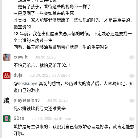
二是有了孩子，看待这些的视角不一样了
三是见到了一些突如其来的生死
才觉得一家人能够健健康康多一些快乐的时光，才是最重要的，
最宝贵的
13 年前，我在出租屋里失恋抑郁的时候，下定决心还是要找一
个合适的人度过一生
回看，每天能够油盐酱醋带娃就是一生的重要时刻
rxswift
Jul 30, 2025
54
不怕兄弟苦，就怕兄弟开 X5 ！
d3js
Jul 30, 2025 via Android
55
@
nokisubye
真切的感悟，经历过大的痛苦后，人容易知足，知
道自己的渺小
playstation3
Jul 30, 2025
56
兄弟赚钱比我亏欠还难受😂
SD10
Jul 30, 2025 via iPhone
57
嫉妒是与生俱来的，认识到自己有嫉妒心理是好事，就肯定能想
开啦。