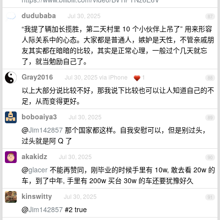
dudubaba
Jul 30, 2025
87
“我提了辆加长揽胜，第二天村里 10 个小伙伴上吊了” 用来形容
人际关系中的心态。大家都是普通人，嫉妒是天性，不管亲戚朋
友其实都在暗暗的比较，其实是正常心理，一般过个几天就忘
了，就当勉励自己了。
Gray2016
Jul 30, 2025 via iPhone
1
88
以上大部分说比较不好，那我说下比较也可以让人知道自己的不
足，从而变得更好。
boboaiya3
Jul 30, 2025
89
@
Jim142857
那个国家都这样。自我安慰可以，但是别过头，
过头就是阿 Q 了
akakidz
Jul 30, 2025
90
@
glacer
不能再赞同，刚毕业的时候手里有 10w, 敢去看 20w 的
车，到了中年, 手里有 200w 买台 30w 的车还要犹豫好久
kinswitty
Jul 30, 2025
91
@
Jim142857
#2 true