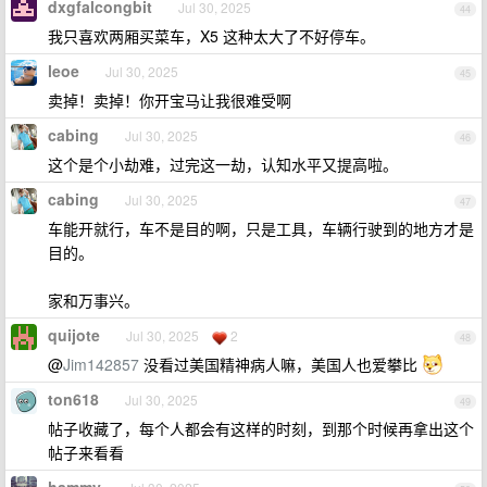
dxgfalcongbit
Jul 30, 2025
44
我只喜欢两厢买菜车，X5 这种太大了不好停车。
leoe
Jul 30, 2025
45
卖掉！卖掉！你开宝马让我很难受啊
cabing
Jul 30, 2025
46
这个是个小劫难，过完这一劫，认知水平又提高啦。
cabing
Jul 30, 2025
47
车能开就行，车不是目的啊，只是工具，车辆行驶到的地方才是
目的。
家和万事兴。
quijote
Jul 30, 2025
2
48
@
Jim142857
没看过美国精神病人嘛，美国人也爱攀比
ton618
Jul 30, 2025
49
帖子收藏了，每个人都会有这样的时刻，到那个时候再拿出这个
帖子来看看