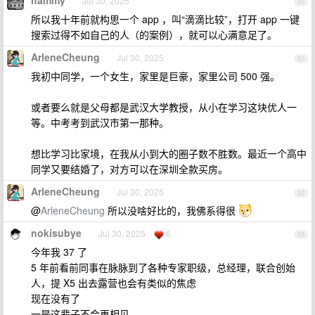
hammy
Jul 30, 2025
50
所以我十年前就构思一个 app ，叫“滴滴比较”，打开 app 一键
搜索过得不如自己的人（的案例），就可以心满意足了。
ArleneCheung
Jul 30, 2025
51
我初中同学，一个女生，家里是巨豪，家里公司 500 强。
或者要么就是父母都是武汉大学教授，从小在学习这块优人一
等。中考考到武汉市第一那种。
想比学习比家境，在我从小到大的圈子数不胜数。最近一个高中
同学又要结婚了，对方可以在深圳全款买房。
ArleneCheung
Jul 30, 2025
52
@
ArleneCheung
所以没啥好比的，我佛系得很
nokisubye
Jul 30, 2025
6
53
今年我 37 了
5 年前看前同事在脉脉到了各种专家职级，总经理，联合创始
人，提 X5 出去露营也会有类似的焦虑
现在没有了
一是这辈子不会再相见