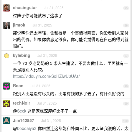
chasingstar
Jul 31, 2025
95
过阵子你可能就忘了这事了
jimrok
Jul 31, 2025
96
那说明你还太年轻，舍和得是一个事情得两面，你没看到人家付
出的代价。如果你信息足够多，你可能会觉得现在自己的得到就
很好。
kylebing
Jul 31, 2025
97
一位 70 岁老奶奶的 5 条人生建议，不要去做什么，里面就有一
条是跟别人比较。
https://v.douyin.com/SoHZlwU3UAs/
Roan
Jul 31, 2025
98
跟别人比是没有尽头的，比咱有钱的多了去了，有什么好说的
techNoir
Jul 31, 2025
99
@
Seck
这是家底深厚吧比不了一点
Jim142857
Jul 31, 2025
100
@
boboaiya3
你居然连这都能和外国人比，更印证我说的话，太