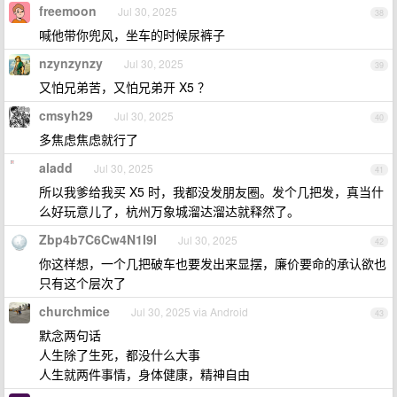
freemoon
Jul 30, 2025
38
喊他带你兜风，坐车的时候尿裤子
nzynzynzy
Jul 30, 2025
39
又怕兄弟苦，又怕兄弟开 X5 ？
cmsyh29
Jul 30, 2025
40
多焦虑焦虑就行了
aladd
Jul 30, 2025
41
所以我爹给我买 X5 时，我都没发朋友圈。发个几把发，真当什
么好玩意儿了，杭州万象城溜达溜达就释然了。
Zbp4b7C6Cw4N1I9l
Jul 30, 2025
42
你这样想，一个几把破车也要发出来显摆，廉价要命的承认欲也
只有这个层次了
churchmice
Jul 30, 2025 via Android
43
默念两句话
人生除了生死，都没什么大事
人生就两件事情，身体健康，精神自由