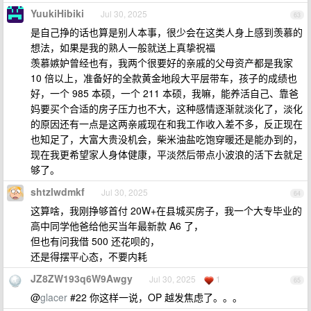
YuukiHibiki
Jul 30, 2025
63
是自己挣的话也算是别人本事，很少会在这类人身上感到羡慕的
想法，如果是我的熟人一般就送上真挚祝福
羡慕嫉妒曾经也有，我两个很要好的亲戚的父母资产都是我家
10 倍以上，准备好的全款黄金地段大平层带车，孩子的成绩也
好，一个 985 本硕，一个 211 本硕，我嘛，能养活自己、靠爸
妈要买个合适的房子压力也不大，这种感情逐渐就淡化了，淡化
的原因还有一点是这两亲戚现在和我工作收入差不多，反正现在
也知足了，大富大贵没机会，柴米油盐吃饱穿暖还是能办到的，
现在我更希望家人身体健康，平淡然后带点小波浪的活下去就足
够了。
shtzlwdmkf
Jul 30, 2025
64
这算啥，我刚挣够首付 20W+在县城买房子，我一个大专毕业的
高中同学他爸给他买当年最新款 A6 了，
但也有问我借 500 还花呗的，
还是得摆平心态，不要内耗
JZ8ZW193q6W9Awgy
Jul 30, 2025
1
65
@
glacer
#22 你这样一说，OP 越发焦虑了。。。