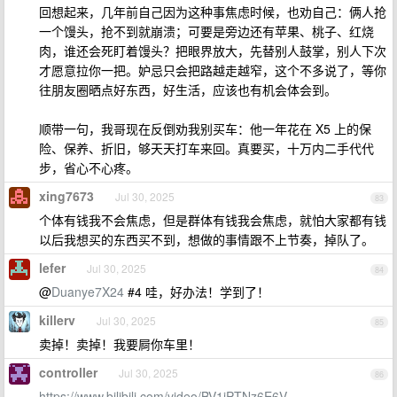
回想起来，几年前自己因为这种事焦虑时候，也劝自己：俩人抢
一个馒头，抢不到就崩溃；可要是旁边还有苹果、桃子、红烧
肉，谁还会死盯着馒头？把眼界放大，先替别人鼓掌，别人下次
才愿意拉你一把。妒忌只会把路越走越窄，这个不多说了，等你
往朋友圈晒点好东西，好生活，应该也有机会体会到。
顺带一句，我哥现在反倒劝我别买车：他一年花在 X5 上的保
险、保养、折旧，够天天打车来回。真要买，十万内二手代代
步，省心不心疼。
xing7673
Jul 30, 2025
83
个体有钱我不会焦虑，但是群体有钱我会焦虑，就怕大家都有钱
以后我想买的东西买不到，想做的事情跟不上节奏，掉队了。
lefer
Jul 30, 2025
84
@
Duanye7X24
#4 哇，好办法！学到了！
killerv
Jul 30, 2025
85
卖掉！卖掉！我要屙你车里！
controller
Jul 30, 2025
86
https://www.bilibili.com/video/BV1iPTNz6E6V