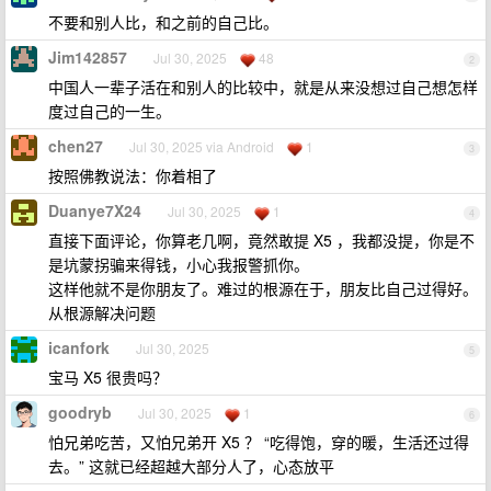
不要和别人比，和之前的自己比。
Jim142857
Jul 30, 2025
48
2
中国人一辈子活在和别人的比较中，就是从来没想过自己想怎样
度过自己的一生。
chen27
Jul 30, 2025 via Android
1
3
按照佛教说法：你着相了
Duanye7X24
Jul 30, 2025
1
4
直接下面评论，你算老几啊，竟然敢提 X5 ，我都没提，你是不
是坑蒙拐骗来得钱，小心我报警抓你。
这样他就不是你朋友了。难过的根源在于，朋友比自己过得好。
从根源解决问题
icanfork
Jul 30, 2025
5
宝马 X5 很贵吗？
goodryb
Jul 30, 2025
1
6
怕兄弟吃苦，又怕兄弟开 X5 ？ “吃得饱，穿的暖，生活还过得
去。” 这就已经超越大部分人了，心态放平