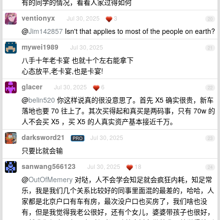
有的同学的情况，看看人家过得如何
ventionyx
Jul 30, 2025
3
20
@
Jim142857
Isn't that applies to most of the people on earth?
mywei1989
Jul 30, 2025
21
八手十年老卡宴 也就十个左右能拿下
心态放平,老卡宴,也是卡宴!
glacer
Jul 30, 2025
6
22
@
belin520
你这样说真的很没意思了。首先 X5 确实很贵，新车
落地也要 70 往上了。其次买得起和真买是两码事，只有 70w 的
人不会买 X5 ，买 X5 的人真实资产基本接近千万。
darksword21
Jul 30, 2025
PRO
23
只要比就会输
sanwang566123
Jul 30, 2025
18
24
@
OutOfMemery
对哒，人不会学会知足就会疯狂内耗，知足常
乐，我是我们几个关系比较好的同事里面混的最差的，哈哈，人
家都是北京户口有车有房，最次没户口也买房了，我们啥也没
有，但是我觉得我老公很好，还有个女儿，婆婆带孩子也很好，