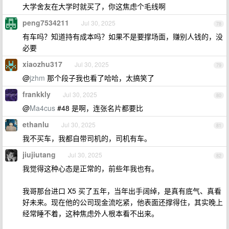
大学舍友在大学时就买了，你这焦虑个毛线啊
peng7534211
Jul 30, 2025
78
有车吗？知道持有成本吗？如果不是要撑场面，赚别人钱的，没
必要
xiaozhu317
Jul 30, 2025
79
@
jzhm
那个段子我也看了哈哈，太搞笑了
frankkly
Jul 30, 2025
80
@
Ma4cus
#48 是啊，连张名片都要比
ethanlu
Jul 30, 2025
81
我不买车，我都自带司机的，司机有车。
jiujiutang
Jul 30, 2025
82
我觉得这种心态是正常的，前些年我也有。
我哥那台进口 X5 买了五年，当年出手阔绰，是真有底气、真看
好未来。现在他的公司现金流吃紧，他表面还撑得住，其实晚上
经常睡不着，这种焦虑外人根本看不出来。