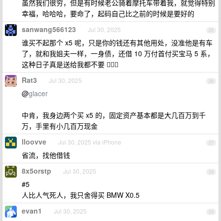
虽然我们很穷，但是有时候老公骑着摩托车带着我，就觉得特别
幸福，哈哈哈，要命了，起码自己比之前的时候是要好的
sanwang566123
Jul 30, 2025
25
谁买不起那个 x5 呢，只是你的钱还有其他用处，没准他是有车
了，就和我姐夫一样，一身债，还借 10 万付首付买宝马 5 系，
这种日子真是送给我都不要 🤦🏻‍♀️
Rat3
Jul 30, 2025
26
@
glacer
中肯，我身边两个买 x5 的，固定资产基本都是大几百万到千
万，手里有小几百万现金
lloovve
Jul 30, 2025 via iPhone
27
省流，找他借钱
8x5orstp
Jul 30, 2025
28
#5
人比人气死人，我只舍得买 BMW X0.5
evan1
Jul 30, 2025
29