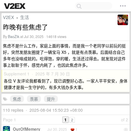
V2EX
生活
›
昨晚有些焦虑了
By
BaoZik
at Jul 30, 2025 · 14618 views
焦虑不是什么工作，家庭上面的事情，而是我一个老同学以前玩的挺
好，突然发朋友圈提了一辆宝马 X5 ，就是有点羡慕。后面结合自己
多年也没啥成就的。吃得饱，穿的暖，生活还过得去。就发现对这件
事上耿耿于怀，感觉内耗了 ，也因此焦虑许多。
Supplement 1 · 2025 年 7 月 30 日
各位 V 友评论我都看到了，现已调整好心态。一家人平平安安，身体
健康才是我一生守护的，有多大钱办多大事。
焦虑
羡慕
提升
110 replies
•
2025-08-04 15:50:23 +08:00
Page 1
1
of 2
2
OutOfMemery
Jul 30, 2025
1
1