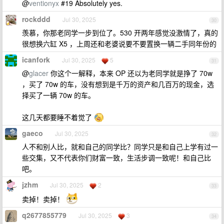
@
ventionyx
#19 Absolutely yes.
rockddd
Jul 30, 2025
30
羡慕，你那老同学一步到位了。530 开两年感觉没激情了，真的
很想换六缸 X5 ，上周还和老婆说要不要置换一辆二手同年份的
icanfork
Jul 30, 2025
5
31
@
glacer
你这个一解释，本来 OP 还以为老同学就是挣了 70w
，买了 70w 的车，没有想到是千万的资产和几百万的现金，选
择买了一辆 70w 的车。
这几天都要睡不着觉了
gaeco
Jul 30, 2025
32
人不和别人比，就和自己的同学比？同学只是和自己上学有过一
些交集，又不代表你们财富一致，生活步调一致呢！和自己比
吧。
jzhm
Jul 30, 2025
2
33
卖掉！卖掉！
q2677855779
Jul 30, 2025
3
34