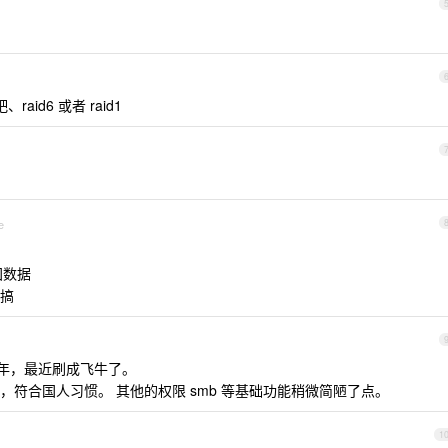
id6 或者 raid1
e
国数据
搞
好几年，最近刷成飞牛了。
符合国人习惯。 其他的权限 smb 等基础功能稍微简陋了点。
1