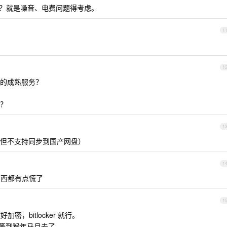
考虑吗？就是噪音、电费问题得考虑。
1
1
的成熟服务？
？
1
以 （但不支持同步到国产网盘）
1
东西都有点慌了
1
密，bitlocker 就行。
要等到猴年马月去了。