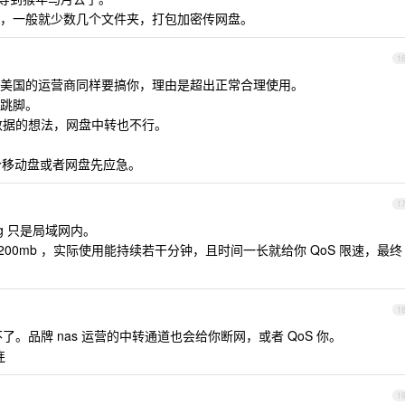
，一般就少数几个文件夹，打包加密传网盘。
1
美国的运营商同样要搞你，理由是超出正常合理使用。
跳脚。
量数据的想法，网盘中转也不行。
个移动盘或者网盘先应急。
1
g 只是局域网内。
-200mb ，实际使用能持续若干分钟，且时间一长就给你 QoS 限速，最终
1
了。品牌 nas 运营的中转通道也会给你断网，或者 QoS 你。
连
1