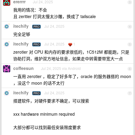
ererrrr
Jul 24, 2025
3
我用的情况：不会
且 zeritier 打洞太慢太沙雕，换成了 tailscale
itechify
Jul 24, 2025
PRO
4
完全足够
itechify
Jul 24, 2025
1
PRO
5
zerotier 对 CPU 和内存的要求很低的，1C512M 都能跑，只是
协助打洞，维护双方地址信息，如果走中转需要带宽大一点
coffeesun
Jul 24, 2025 via Android
6
一直用 zerotier ，稳定了好多年了，oracle 的服务器搭的 moon
，没这个 moon 的话不太行
itechify
Jul 24, 2025
PRO
7
搭建软件，对硬件要求不确定，可以搜索
xxx hardware minimum required
大部分都可以找到最低安装限度要求