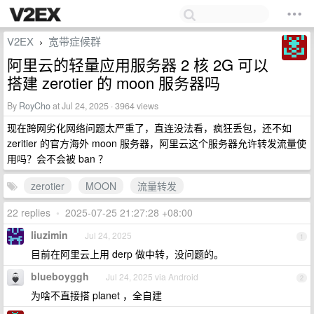
V2EX
宽带症候群
›
阿里云的轻量应用服务器 2 核 2G 可以
搭建 zerotier 的 moon 服务器吗
By
RoyCho
at Jul 24, 2025 · 3964 views
现在跨网劣化网络问题太严重了，直连没法看，疯狂丢包，还不如
zeritier 的官方海外 moon 服务器，阿里云这个服务器允许转发流量使
用吗？会不会被 ban ？
zerotier
MOON
流量转发
22 replies
•
2025-07-25 21:27:28 +08:00
liuzimin
Jul 24, 2025
1
目前在阿里云上用 derp 做中转，没问题的。
blueboyggh
Jul 24, 2025 via Android
2
为啥不直接搭 planet ，全自建