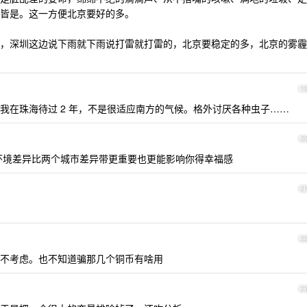
皆是。这一方便北京要好的多。
，深圳这边说下雨就下雨说打雷就打雷的，北京要稳定的多，北京的雾霾
1
我在珠海待过 2 年，不是很适应南方的气候。格外讨厌各种虫子……
2
环境差异比两个城市差异带更重要也更能影响你得幸福感
2
2
不考虑。也不知道骗那几个铜币有啥用
2