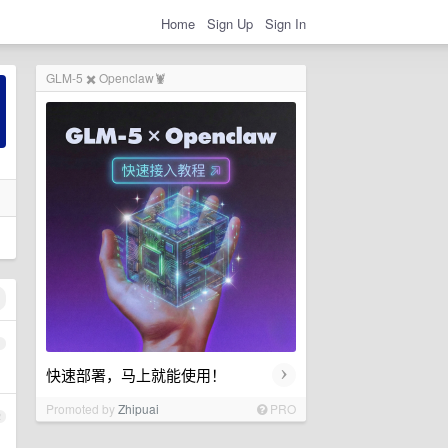
Home
Sign Up
Sign In
GLM-5 ✖️ Openclaw🦞
1
›
快速部署，马上就能使用！
Promoted by
Zhipuai
PRO
2