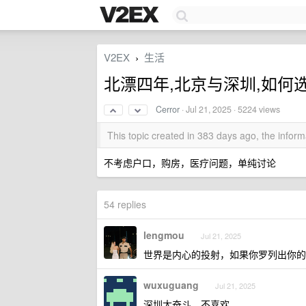
V2EX
生活
›
北漂四年,北京与深圳,如何
Cerror
·
Jul 21, 2025
· 5224 views
This topic created in 383 days ago, the info
不考虑户口，购房，医疗问题，单纯讨论
54 replies
lengmou
Jul 21, 2025
世界是内心的投射，如果你罗列出你的情况
wuxuguang
Jul 21, 2025
深圳太奋斗，不喜欢。