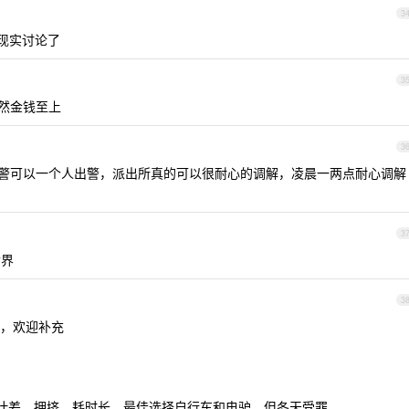
3
现实讨论了
3
然金钱至上
3
警可以一个人出警，派出所真的可以很耐心的调解，凌晨一两点耐心调解
3
世界
3
，欢迎补充
设计差、拥挤、耗时长，最佳选择自行车和电驴，但冬天受罪