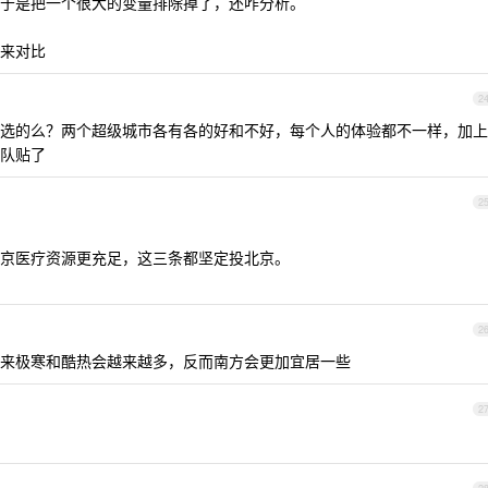
于是把一个很大的变量排除掉了，还咋分析。
来对比
2
选的么？两个超级城市各有各的好和不好，每个人的体验都不一样，加上
队贴了
2
京医疗资源更充足，这三条都坚定投北京。
2
来极寒和酷热会越来越多，反而南方会更加宜居一些
2