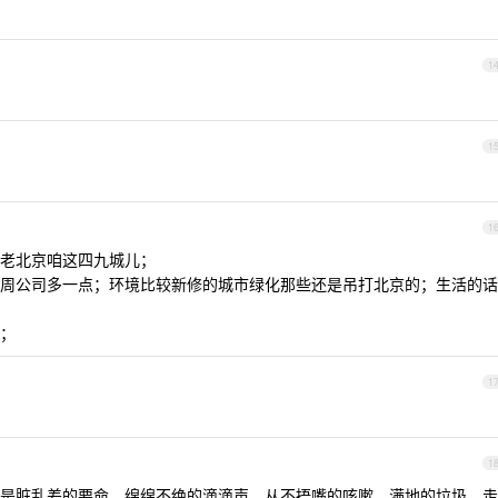
1
1
1
老北京咱这四九城儿；
周公司多一点；环境比较新修的城市绿化那些还是吊打北京的；生活的话
；
1
1
是脏乱差的要命，绵绵不绝的滴滴声、从不捂嘴的咳嗽、满地的垃圾、走