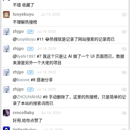
不错 收藏了
luoyebuyu
Jul 19, 2025
11
不理解热搜榜
zhjgo
Jul 19, 2025
OP
12
@
luoyebuyu
#11 😂热搜就是记录了网站搜索的记录而已
zhjgo
Jul 19, 2025
OP
13
@
liyafe1997
#7 我这个只是让 AI 做了一个 UI 页面而已，数据
来源是另外一个大佬的项目
zhjgo
Jul 19, 2025
OP
14
@
lloovve
#8 感谢分享
zhjgo
Jul 19, 2025
OP
15
@
ZHOUHAHA2
#9 手动删除了，这里的热搜榜，只是简单的记
录了本站的搜索词而已
crocoBaby
Jul 19, 2025
16
好用,给你点赞了
jinlinghuiyu
Jul 19, 2025