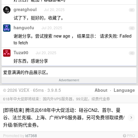
greatghoul
Jul 20, 2025
41
试了下，挺好的，收藏了。
hanguofu
Jul 20, 2025
42
谢谢分享。尝试搜索 new age ， 结果显示： 请求失败: Failed
to fetch
Tuza90
Jul 20, 2025
43
好东西，感谢分享
爱意满满的作品展示区。
Advertisement
© 2026 V2EX · 65ms · 3.9.8.5
About
·
Language
618年中大促即将结束：国内外VPS服务器，99元起，续费代金券
[即将结束] 腾讯云618年中大促活动：硅谷CN2、首尔、曼
›
谷、法兰克福、上海、广州VPS服务器，另可免费领取续费/
升级/新购代金券。
Promoted by
id7368
PRO