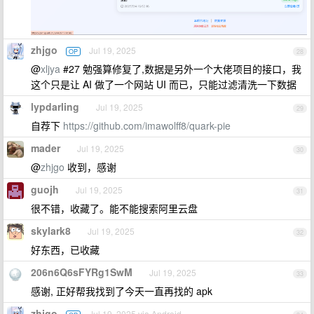
zhjgo
Jul 19, 2025
OP
28
@
xljya
#27 勉强算修复了,数据是另外一个大佬项目的接口，我
这个只是让 AI 做了一个网站 UI 而已，只能过滤清洗一下数据
lypdarling
Jul 19, 2025
29
自荐下
https://github.com/imawolff8/quark-pie
mader
Jul 19, 2025
30
@
zhjgo
收到，感谢
guojh
Jul 19, 2025
31
很不错，收藏了。能不能搜索阿里云盘
skylark8
Jul 19, 2025
32
好东西，已收藏
206n6Q6sFYRg1SwM
Jul 19, 2025
33
感谢, 正好帮我找到了今天一直再找的 apk
zhjgo
Jul 19, 2025 via Android