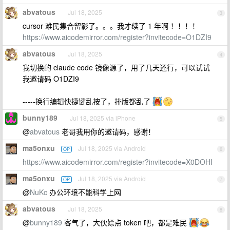
abvatous
Jul 18, 2025
3
cursor 难民集合留影了。。。我才续了 1 年啊 ！！！！
https://www.aicodemirror.com/register?invitecode=O1DZI9
abvatous
Jul 18, 2025
4
我切换的 claude code 镜像源了，用了几天还行，可以试试
我邀请码 O1DZI9
-----换行编辑快捷键乱按了，排版都乱了
bunny189
Jul 18, 2025 via iPhone
5
@
abvatous
老哥我用你的邀请码，感谢！
ma5onxu
Jul 18, 2025 via Android
OP
6
https://www.aicodemirror.com/register?invitecode=X0DOHI
ma5onxu
Jul 18, 2025 via Android
OP
7
@
NuKc
办公环境不能科学上网
abvatous
Jul 18, 2025
8
@
bunny189
客气了，大伙嫖点 token 吧，都是难民