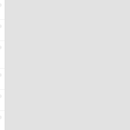
7
8
9
0
1
2