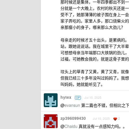
那时候还是集体，一年四季都出不到一
分就是一个大晚上，农村的秋天还是一
受不了，她那薄薄的被子围在身上一会
家子弄吃的。家里人多，那口烧柴火的
亲那瘦小的身子，哪来那么大劲儿？
母亲走的时候才五十出头，是累病的。
站，跟她说说话。我在城里干了大半辈
可想想母亲当年端那口大铁锅的劲儿，
过福，可她教会我的，就是这骨子里的
坟头上的草青了又黄，黄了又青，就像
但我已经三十多年没叫过妈妈了。我想
叫妈妈，她就能听见了。
hytex
Jul 10, 2025
OP
@
evansun
第二篇也不错，但相比之
zp396099430
2
Jul 10, 2025
@
Chaidu
真就没有一点感知力吗。。