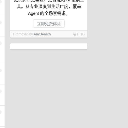
1
具。从专业深度到生活广度，覆盖
Agent 的全场景需求。
2
立即免费体验
Promoted by
AnySearch
PRO
3
4
5
6