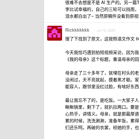
很难不去想是不是 AI 生产的。另
李比试幸福的，自己的三轮可以挡雨，
泪水都白出了~ 当然原稿件没看到原
Rickkkkkkk
Jul 10, 2025
搜了下找到了原文，这按照语文作文 60
今天我恰巧遇到拍短视频采访，因为我
《我的母亲》这个标题，重温母亲的回
母亲走了三十多年了，就埋在村头的老
没闲过，天不亮就起，摸着黑才歇。家
能容人，跟邻里没红过脸，有啥好东西
最让我忘不了的，是吃饭。一大家子人
瞅瞅锅里，剩下了，就扒拉两口。要是
心热乎，讲情义。母亲，就是那最厚道
累的时候，洗洗涮涮，准备年饭，累得
们还乐呵。再破的衣裳，经她的手，也