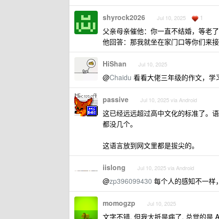
shyrock2026
1
Jul 10, 2025
父亲母亲催他：你一直不结婚，等老了
他回答：那我就坐在家门口等你们来接
HiShan
Jul 10, 2025
@
Chaidu
看看大佬三年级的作文，学
passive
Jul 10, 2025 via Android
这已经远远超过高中文化的标准了。语
都没几个。
这语言放到网文里都是拔尖的。
iislong
Jul 10, 2025 via Android
@
zp396099430
每个人的感知不一样
momogzp
Jul 10, 2025
文字不错, 但我大抵是病了, 总觉的是 AI