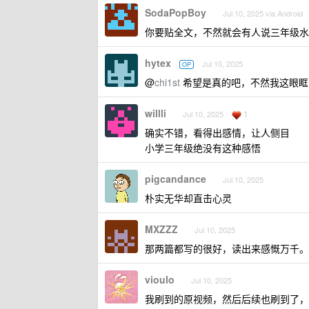
SodaPopBoy
Jul 10, 2025 via Android
你要贴全文，不然就会有人说三年级水
hytex
Jul 10, 2025
OP
@
chi1st
希望是真的吧，不然我这眼眶的泪
willli
1
Jul 10, 2025
确实不错，看得出感情，让人侧目
小学三年级绝没有这种感悟
pigcandance
Jul 10, 2025
朴实无华却直击心灵
MXZZZ
Jul 10, 2025
那两篇都写的很好，读出来感慨万千。
vioulo
Jul 10, 2025
我刷到的原视频，然后后续也刷到了，