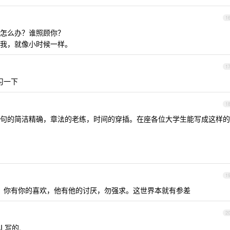
1
怎么办？谁照顾你？
我，就像小时候一样。
1
习一下
1
句的简洁精确，章法的老练，时间的穿插。在座各位大学生能写成这样的
1
，你有你的喜欢，他有他的讨厌，勿强求。这世界本就有参差
2
 写的.