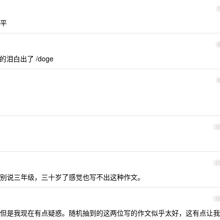
平
白出了 /doge
1
1
别说三年级，三十岁了感觉也写不出这种作文。
1
但是我现在有点疑惑。随机抽到的这两位写的作文似乎太好，这有点让我