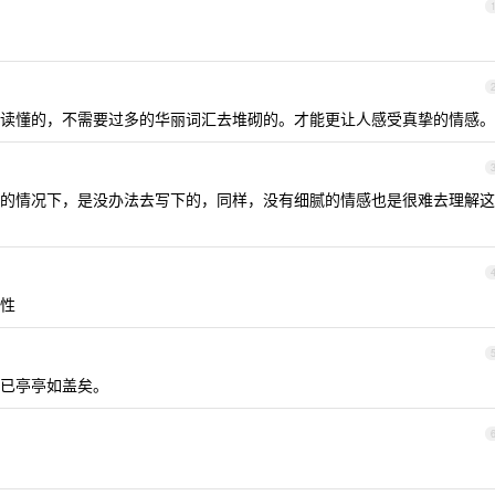
读懂的，不需要过多的华丽词汇去堆砌的。才能更让人感受真挚的情感。
的情况下，是没办法去写下的，同样，没有细腻的情感也是很难去理解这
性
已亭亭如盖矣。