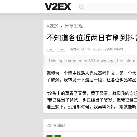
V2EX
分享发现
›
不知道各位近两日有刷到抖
hytex
·
Jul 10, 2025
· 2992 views
This topic created in 391 days ago, the info
视频为一个博主找路人完成高考作文，第一个大
了涟漪，我转发一下最后一段，让各位也品鉴品
"坟头上的草青了又黄，黄了又青，就像我的念
"我已经当了爸爸，也已经当了爷爷，但我已经
堆土躺下，没准那时候，我再叫妈妈，她就能听
22 replies