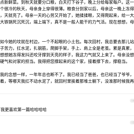
点新鲜菜。到秋天就要分口粮，白天打下谷子，晚上分给每家每户。这一
个很冷的秋天，母亲身上穿得很薄。粮食分到家以后，母亲这一晚上冻得
，天就亮了。母亲一天的心劳又开始了，她揉揉眼，又得爬起来，给一大
大铁锅死沉死沉，端上端下，真不是一般人能干的力气活。现在想想，母
如今她的坟就在村边，一个不起眼的小土包。每次回村，我总要去那儿站
子苦力，扛水泥，扎钢筋，爬脚手架，手上、肩上全是老茧。累是真累，
想想她冻得发抖还咬牙撑到天亮的样子，我这力气就又上来了。母亲没想
硬气和对家的担当。我得把您撑起来的这个家，接着撑下去，撑稳当。
我的念想一样，一年年总也断不了。我已经当了爸爸，也已经当了爷爷，
着，等哪天我扛不动水泥了，就回村里挨着那堆土躺下，没准那时候我再
1
下我更喜欢第一篇哈哈哈哈
1