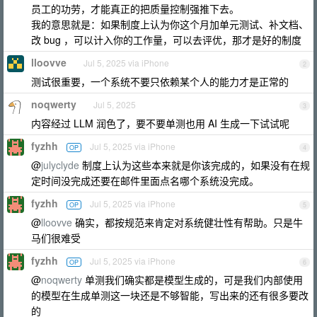
员工的功劳，才能真正的把质量控制强推下去。
我的意思就是：如果制度上认为你这个月加单元测试、补文档、
改 bug ，可以计入你的工作量，可以去评优，那才是好的制度
lloovve
Jul 5, 2025 via iPhone
2
测试很重要，一个系统不要只依赖某个人的能力才是正常的
noqwerty
Jul 5, 2025
3
内容经过 LLM 润色了，要不要单测也用 AI 生成一下试试呢
fyzhh
Jul 5, 2025 via iPhone
OP
4
@
julyclyde
制度上认为这些本来就是你该完成的，如果没有在规
定时间没完成还要在邮件里面点名哪个系统没完成。
fyzhh
Jul 5, 2025 via iPhone
OP
5
@
lloovve
确实，都按规范来肯定对系统健壮性有帮助。只是牛
马们很难受
fyzhh
Jul 5, 2025 via iPhone
OP
6
@
noqwerty
单测我们确实都是模型生成的，可是我们内部使用
的模型在生成单测这一块还是不够智能，写出来的还有很多要改
的