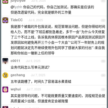
julyclyde
Jul 6, 2025
11
@
fyzhh
你自己的代码，你自己加测试，那确实是应该的
但是改遗留代码，完全就是额外的工作量
TideCC
Jul 6, 2025
12
我是那个被裁的外包我说说，规范管理没问题，但是你得给时间
给人力，而不是“下班后都别急着走，多干一会”‘为什么今天修复
了三个不过上线，告诉我具体原因根本原因产品原因测试原因开
发原因如何避免再开三个小会一个大会’’“公司下一年财务上的规
划问题就决定先不继续使用外包同学了感谢大家的付出”’-来自我
那和你如出一辙新上任的领导
c0011
Jul 6, 2025
13
业务代码怎么写单元测试？
gechang
Jul 7, 2025
14
五年该跳槽了，时间久了容易温水煮青蛙
wqhui
Jul 7, 2025
15
其实是领导的问题，不可能既要质量又要速度的，流程规范会提
高质量减少出错，但速度肯定会被拖慢