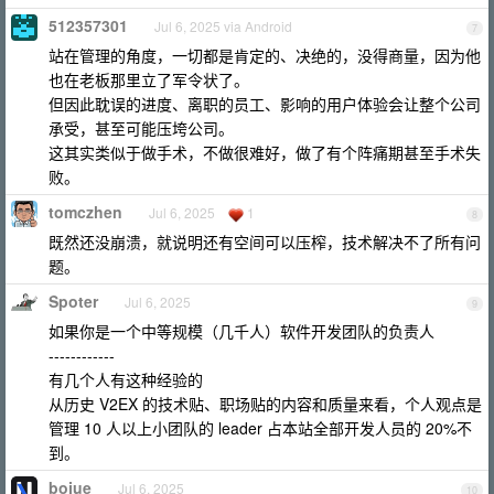
512357301
Jul 6, 2025 via Android
7
站在管理的角度，一切都是肯定的、决绝的，没得商量，因为他
也在老板那里立了军令状了。
但因此耽误的进度、离职的员工、影响的用户体验会让整个公司
承受，甚至可能压垮公司。
这其实类似于做手术，不做很难好，做了有个阵痛期甚至手术失
败。
tomczhen
Jul 6, 2025
1
8
既然还没崩溃，就说明还有空间可以压榨，技术解决不了所有问
题。
Spoter
Jul 6, 2025
9
如果你是一个中等规模（几千人）软件开发团队的负责人
------------
有几个人有这种经验的
从历史 V2EX 的技术贴、职场贴的内容和质量来看，个人观点是
管理 10 人以上小团队的 leader 占本站全部开发人员的 20%不
到。
bojue
Jul 6, 2025
10