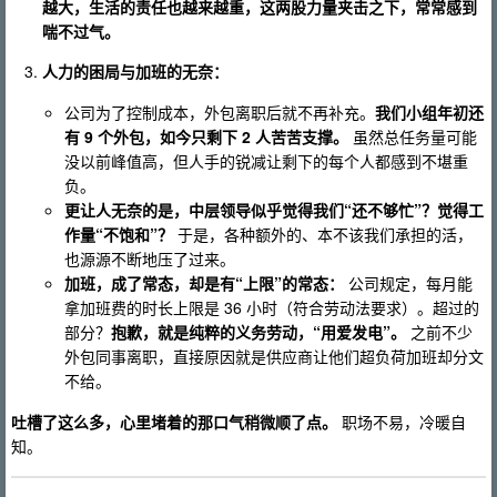
越大，生活的责任也越来越重，这两股力量夹击之下，常常感到
喘不过气。
人力的困局与加班的无奈：
公司为了控制成本，外包离职后就不再补充。
我们小组年初还
有 9 个外包，如今只剩下 2 人苦苦支撑。
虽然总任务量可能
没以前峰值高，但人手的锐减让剩下的每个人都感到不堪重
负。
更让人无奈的是，中层领导似乎觉得我们“还不够忙”？觉得工
作量“不饱和”？
于是，各种额外的、本不该我们承担的活，
也源源不断地压了过来。
加班，成了常态，却是有“上限”的常态：
公司规定，每月能
拿加班费的时长上限是 36 小时（符合劳动法要求）。超过的
部分？
抱歉，就是纯粹的义务劳动，“用爱发电”。
之前不少
外包同事离职，直接原因就是供应商让他们超负荷加班却分文
不给。
吐槽了这么多，心里堵着的那口气稍微顺了点。
职场不易，冷暖自
知。