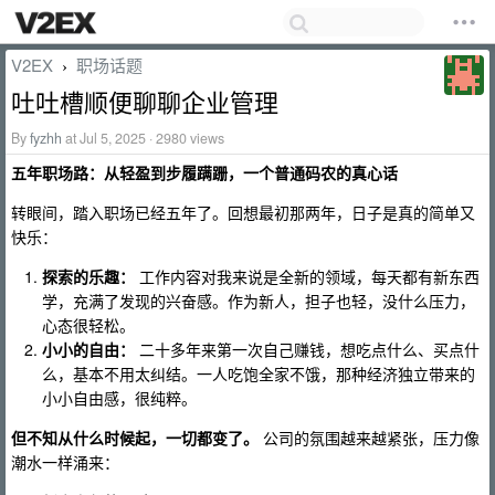
V2EX
职场话题
›
吐吐槽顺便聊聊企业管理
By
fyzhh
at Jul 5, 2025 · 2980 views
五年职场路：从轻盈到步履蹒跚，一个普通码农的真心话
转眼间，踏入职场已经五年了。回想最初那两年，日子是真的简单又
快乐：
探索的乐趣：
工作内容对我来说是全新的领域，每天都有新东西
学，充满了发现的兴奋感。作为新人，担子也轻，没什么压力，
心态很轻松。
小小的自由：
二十多年来第一次自己赚钱，想吃点什么、买点什
么，基本不用太纠结。一人吃饱全家不饿，那种经济独立带来的
小小自由感，很纯粹。
但不知从什么时候起，一切都变了。
公司的氛围越来越紧张，压力像
潮水一样涌来：