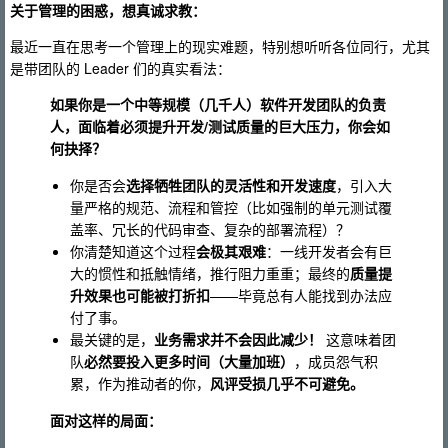
关于管理的困惑，想真诚求教：
最近一直在思考一个管理上的现实难题，特别想听听各位同行，尤其
是带团队的 Leader 们的真实看法：
如果你是一个中等规模（几千人）软件开发团队的负责
人，面临着必须提升开发/测试质量的巨大压力，你会如
何抉择？
你是否会
选择牺牲团队的灵活性和开发速度
，引入大
量严格的规范、流程和管控（比如强制的单元测试覆
盖率、冗长的代码审查、复杂的部署流程）？
你清楚知道这个过程
会极其艰难
：一线开发者会有巨
大的惯性和抵触情绪，推行阻力重重；最终的
质量提
升效果也可能被打折扣
——毕竟总有人能找到办法应
付了事。
最关键的是，
业务需求并不会因此减少！
这意味着团
队
必然要投入更多时间（大量加班）
，成员怨气积
累，作为推动者的你，
风评受损几乎不可避免。
面对这样的局面：