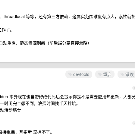
hreadlocal 等等，还有第三方依赖，这属实范围难度有点大，索性就
工作了。
主要是自动重启、静态资源刷新（前后端分离直接忽略）
devtools
重启
错误
idea 本身现在也自带修改代码后会提示你是不是需要应用热更新，大部
一时间完全想不到，浪费时间找半天排坑。
动活动筋骨
不用，都是直接重启，热更新 掌握不了。