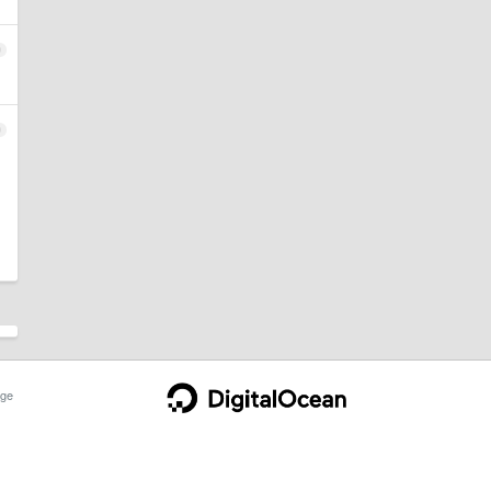
9
0
ge