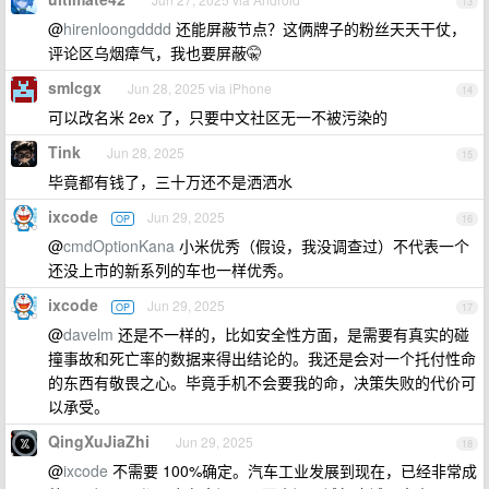
13
@
hirenloongdddd
还能屏蔽节点？这俩牌子的粉丝天天干仗，
评论区乌烟瘴气，我也要屏蔽🤫
smlcgx
Jun 28, 2025 via iPhone
14
可以改名米 2ex 了，只要中文社区无一不被污染的
Tink
Jun 28, 2025
15
毕竟都有钱了，三十万还不是洒洒水
ixcode
Jun 29, 2025
OP
16
@
cmdOptionKana
小米优秀（假设，我没调查过）不代表一个
还没上市的新系列的车也一样优秀。
ixcode
Jun 29, 2025
OP
17
@
davelm
还是不一样的，比如安全性方面，是需要有真实的碰
撞事故和死亡率的数据来得出结论的。我还是会对一个托付性命
的东西有敬畏之心。毕竟手机不会要我的命，决策失败的代价可
以承受。
QingXuJiaZhi
Jun 29, 2025
18
@
ixcode
不需要 100%确定。汽车工业发展到现在，已经非常成