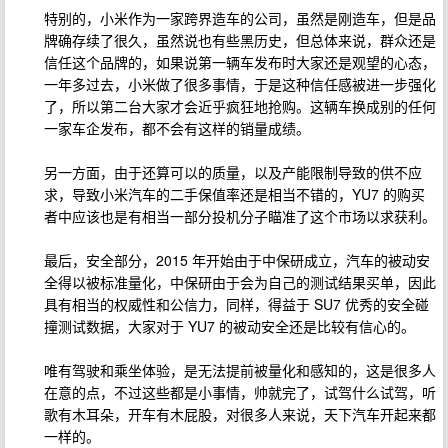
特别的，小米作为一家跨界造车的公司，虽然是刚造车，但是品
牌确存续了很久，虽然说也有些黑历史，但总体来说，群众还是
信任这个品牌的，如果说第一辆车发布时大家还是观望的心态，
一年多过去，小米做了很多事情，于是这种信任感被进一步强化
了，所以第二台大家才会近乎疯狂地抢购。这辆车换成别的任何
一家车企发布，都不会有这样的销量成绩。
另一方面，由于还算可以的质量，以及产能限制导致的供不应
求，导致小米汽车的二手保值率还是相当不错的，YU7 的购买
者中应该也是有相当一部分投机分子瞄准了这个市场以求获利。
最后，安全部分，2015 年开始由于中保研成立，汽车的被动安
全得以被标准量化，中保研由于会为自己的测试结果买单，因此
具有相当的权威性和公信力，同样，得益于 SU7 优秀的安全碰
撞测试数据，大家对于 YU7 的被动安全还是比较有信心的。
唯有驾驶和乘坐体验，是无法提前被量化和感知的，这是很多人
在意的点，不过这些都是小事情，帅就完了，试驾什么试驾，听
歌有木耳朵，开车有木屁股，对很多人来说，天下汽车开起来都
一样的。