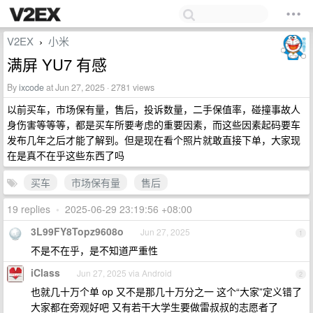
V2EX
小米
›
满屏 YU7 有感
By
ixcode
at Jun 27, 2025 · 2781 views
以前买车，市场保有量，售后，投诉数量，二手保值率，碰撞事故人
身伤害等等等，都是买车所要考虑的重要因素，而这些因素起码要车
发布几年之后才能了解到。但是现在看个照片就敢直接下单，大家现
在是真不在乎这些东西了吗
买车
市场保有量
售后
19 replies
•
2025-06-29 23:19:56 +08:00
3L99FY8Topz9608o
Jun 27, 2025
1
不是不在乎，是不知道严重性
iClass
Jun 27, 2025 via Android
2
也就几十万个单 op 又不是那几十万分之一 这个“大家”定义错了
大家都在旁观好吧 又有若干大学生要做雷叔叔的志愿者了