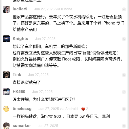
lucifer9
Jun 27, 2025 via iPhone
4
他家产品都这德行。去年买了个饮水机给🐱用，一注册直接锁
了。还好是京东买的，马上换了个。后来用了个老 iPhone 专门
给他家产品用
Knights
Jun 27, 2025
5
想起了车企倒闭，车机罢工的那些新闻🤔；
也许需要立法对这些大规模生产的日常“智能”设备做出规定：
例如允许最终用户方便获取 Root 权限，长时间离网也可运行，
封禁需要向法庭申请等等。
Tink
Jun 27, 2025
6
直接退货就完了
HK560
Jun 27, 2025
7
没太理解，为什么要锁区进行区分？
timelessg
Jun 27, 2025 via Android
2
8
一样的猫砂盆，淘宝卖 900 ，日本要 5w 多日元，暴利
sumarker
Jun 27, 2025
9