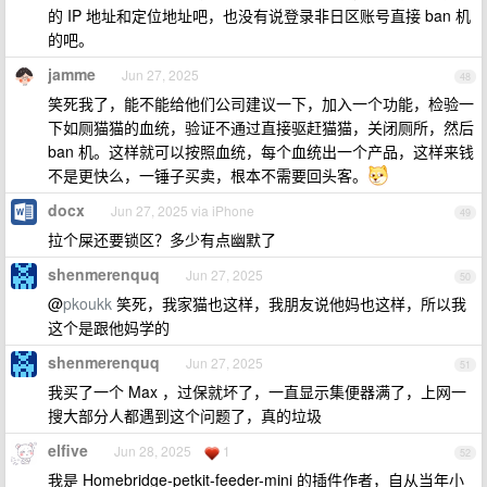
的 IP 地址和定位地址吧，也没有说登录非日区账号直接 ban 机
的吧。
jamme
Jun 27, 2025
48
笑死我了，能不能给他们公司建议一下，加入一个功能，检验一
下如厕猫猫的血统，验证不通过直接驱赶猫猫，关闭厕所，然后
ban 机。这样就可以按照血统，每个血统出一个产品，这样来钱
不是更快么，一锤子买卖，根本不需要回头客。
docx
Jun 27, 2025 via iPhone
49
拉个屎还要锁区？多少有点幽默了
shenmerenquq
Jun 27, 2025
50
@
pkoukk
笑死，我家猫也这样，我朋友说他妈也这样，所以我
这个是跟他妈学的
shenmerenquq
Jun 27, 2025
51
我买了一个 Max ，过保就坏了，一直显示集便器满了，上网一
搜大部分人都遇到这个问题了，真的垃圾
elfive
Jun 28, 2025
1
52
我是 Homebridge-petkit-feeder-mini 的插件作者，自从当年小