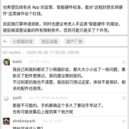
也希望后续有关 App 的监管、智能硬件标准，能对“远程封禁实体硬
件”这类操作设个红线。
目前我打算申请退款，同时也建议考虑入手这类“智能硬件”的朋友，
提前搞清楚设备的所有限制条件，否则可能只是买了个外壳。
小佩猫砂盆
锁区设备
国产厂商
60 replies
•
2025-06-30 17:32:55 +08:00
kaiki
Jun 27, 2025
1
我自己和我妈都买了小佩猫砂盆，都大大小小出了一些问题，重
新买了配件更换过，真的建议换别家的。
不过别家的我也不清楚，我目前只用过这家，体验不是很好，相
关的配件也很贵。
yyzh
Jun 27, 2025 via Android
2
那是不可能的。手机都搞这个多久了要动手早动了。
也有可能收集后上报到某个地方呢
shakespark
Jun 27, 2025
3
猫砂盆还这么整？