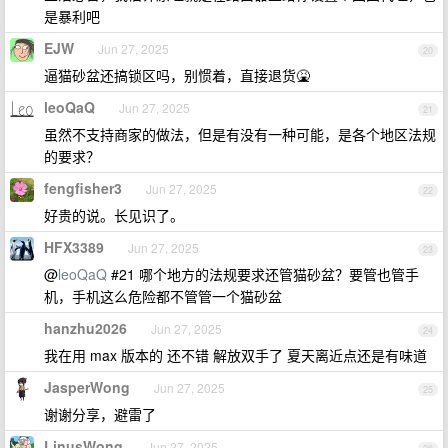
是暴利吧
EJW
Jun 27, 2025
20
逼猫砂盆还搞锁区吗，别惯着，直接退货🤮
leoQaQ
Jun 27, 2025
21
虽然不支持商家的做法，但是有没有一种可能，是各个地区法规
的要求？
fengfisher3
Jun 27, 2025
22
好贵的说。长见识了。
HFX3389
Jun 27, 2025
23
@
leoQaQ
#21 哪个地方的法规要求还管猫砂盆？要管也管手
机，手机这么危险都不管管一个猫砂盆
hanzhu2026
Jun 27, 2025
24
我在用 max 版本的 还不错 解放双手了 夏天离近点还是有味道
JasperWong
Jun 27, 2025
25
谢谢分享，避雷了
LinusWong
Jun 27, 2025