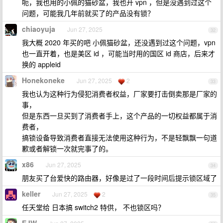
呃，我也用的小佩的猫砂盆，我也开 vpn ，但是没遇到过这个
问题，可能我几年前就买了的产品没有锁？
chiaoyuja
Jun 27, 2025
32
我大概 2020 年买的吧 小佩猫砂盆，还没遇到过这个问题，vpn
也一直开着，也是美区 id ，可能当时用的国区 id 商店，后来才
换的 appleid
Honekoneke
Jun 27, 2025
2
33
我也认为这种行为侵犯消费者权益，厂家要打击倒卖那是厂家的
事，
但是东西一旦买到了消费者手上，这个产品的一切权益都属于消
费者，
搞锁设备导致消费者直接无法使用这种行为，不是轻飘飘一句道
歉或者解锁一次就完事了的。
x86
Jun 27, 2025
34
朋友买了台爱快的路由器，好像是过了一段时间后提示锁区域了
keller
Jun 27, 2025
2
35
任天堂给 日本搞 switch2 特供， 不也锁区吗？