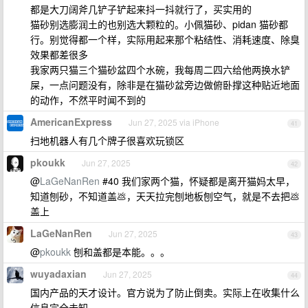
都是大刀阔斧几铲子铲起来抖一抖就行了，买实用的
猫砂别选膨润土的也别选大颗粒的。小佩猫砂、pidan 猫砂都
行。别觉得都一个样，实际用起来那个粘结性、消耗速度、除臭
效果都差很多
我家两只猫三个猫砂盆四个水碗，我每周二四六给他两换水铲
屎，一点问题没有，除非是在猫砂盆旁边做俯卧撑这种贴近地面
的动作，不然平时闻不到的
AmericanExpress
Jun 27, 2025 via iPhone
41
扫地机器人有几个牌子很喜欢玩锁区
pkoukk
Jun 27, 2025
42
@
LaGeNanRen
#40 我们家两个猫，怀疑都是离开猫妈太早，
知道刨砂，不知道盖💩，天天拉完刨地板刨空气，就是不去把💩
盖上
LaGeNanRen
Jun 27, 2025
43
@
pkoukk
刨和盖都是本能。。。
wuyadaxian
Jun 27, 2025
44
国内产品的天才设计。官方说为了防止倒卖。实际上在收集什么
信息完全未知。