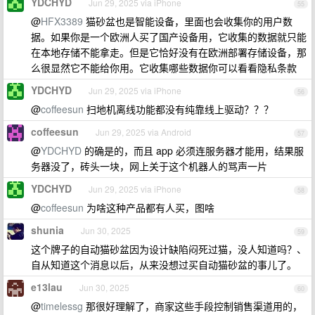
YDCHYD
Jun 29, 2025 via iPhone
55
@
HFX3389
猫砂盆也是智能设备，里面也会收集你的用户数
据。如果你是一个欧洲人买了国产设备用，它收集的数据就只能
在本地存储不能拿走。但是它恰好没有在欧洲部署存储设备，那
么很显然它不能给你用。它收集哪些数据你可以看看隐私条款
YDCHYD
Jun 29, 2025 via iPhone
56
@
coffeesun
扫地机离线功能都没有纯靠线上驱动？？？
coffeesun
Jun 29, 2025 via Android
57
@
YDCHYD
的确是的，而且 app 必须连服务器才能用，结果服
务器没了，砖头一块，网上关于这个机器人的骂声一片
YDCHYD
Jun 29, 2025 via iPhone
58
@
coffeesun
为啥这种产品都有人买，图啥
shunia
Jun 30, 2025
59
这个牌子的自动猫砂盆因为设计缺陷闷死过猫，没人知道吗？、
自从知道这个消息以后，从来没想过买自动猫砂盆的事儿了。
e13lau
Jun 30, 2025
60
@
timelessg
那很好理解了，商家这些手段控制销售渠道用的，