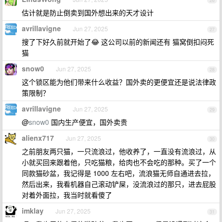
26
估计就是防止倒卖到国外想出来的天才设计
avrillavigne
Jun 27, 2025
27
搜了下好久前就开始了😂 这公司以前的新闻还有 猫窝倒扣闷死
猫
snow0
Jun 27, 2025
28
这个锁区能为他们带来什么收益？国外卖的更便宜还是说法律政
策限制？
avrillavigne
Jun 27, 2025
29
@
snow0
国内生产便宜，国外卖贵
alienx717
Jun 27, 2025
30
之前朋友两只猫，一只流浪过，他收养了，一直没有流浪过，从
小就买回来跟着他，只吃猫粮，给肉也不会吃的那种。买了一个
同款猫砂盆，我记得是 1000 左右吧，流浪猫无师自通进去拉，
然后出来，我看机器自己滚动铲屎，没流浪过的那只，进去屁股
对着外面拉，我当时就看傻了
imklay
Jun 27, 2025
31