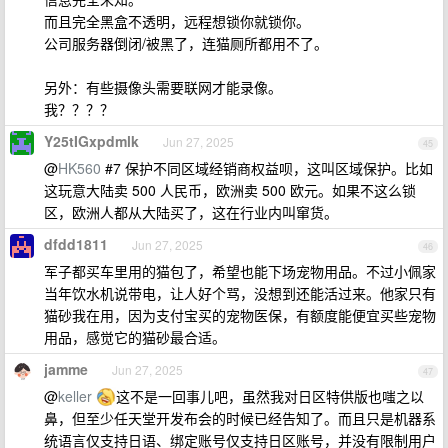
而且完全黑盒不透明，远程想锁你就锁你。
公司服务器倒闭/被黑了，连猫厕所都用不了。
另外：有些摄像头需要联网才能录像。
我？？？？
Y25tIGxpdmlk
Jun 27, 2025
45
@
HK560
#7 保护不同区域经销商权益呗，这叫区域保护。比如
这玩意大陆卖 500 人民币，欧洲卖 500 欧元。如果不这么锁
区，欧洲人都从大陆买了，这在行业内叫窜货。
dfdd1811
Jun 27, 2025
46
军子都买车里用的猫包了，希望也能下场宠物用品。不过小佩家
当年饮水机说带电，让人好个骂，没想到还能活过来。他家只有
猫砂我在用，因为支付宝买的宠物医保，有额度能便宜买些宠物
用品，感觉它的猫砂最合适。
jamme
Jun 27, 2025
47
@
keller
这不是一回事儿吧，虽然我对日区特供版也嗤之以
鼻，但至少任天堂开发布会的时候已经告知了。而且只是机器系
统语言仅支持日语、绑定账号仅支持日区账号，并没有限制用户