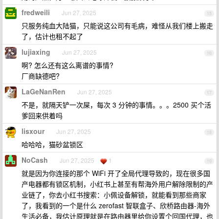
fredweili
Jun 27, 2025
15
只服务纯血大陆猫，只能说这公司有毛病，难怪从我们楼上搬走
了，估计也租不起了
lujiaxing
Jun 27, 2025
16
啊? 怎么还有这么离谱的事情?
厂商缺德吧?
LaGeNanRen
Jun 27, 2025
17
不是，就隔天铲一次屎，每次 3 分钟的事情。。。2500 买个活
爹回来供着吗
lisxour
Jun 27, 2025
18
哈哈哈，猫砂盆锁区
NoCash
Jun 27, 2025
1
19
就是因为你连接的那个 WiFi 开了全局代理导致的，现在很多国
产电器都有锁区机制，小红书上甚至有帮海外用户解除限制的产
业链了，你去小红书搜索：小佩设备解锁，就能看到那些商家
了，我看到的一个是什么 zerofast 智联盒子、欣桥路由器-海外
生活必备，我估计原理就是在路由器里给你设置个回国代理，也