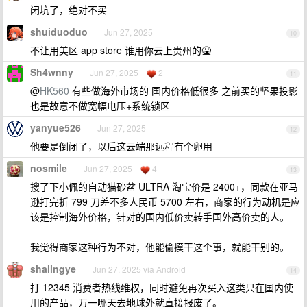
闭坑了，绝对不买
shuiduoduo
Jun 27, 2025
10
不让用美区 app store 谁用你云上贵州的🤮
Sh4wnny
Jun 27, 2025
2
11
@
HK560
有些做海外市场的 国内价格低很多 之前买的坚果投影
也是故意不做宽幅电压+系统锁区
yanyue526
Jun 27, 2025
12
他要是倒闭了，以后这云端那远程有个卵用
nosmile
Jun 27, 2025
4
13
搜了下小佩的自动猫砂盆 ULTRA 淘宝价是 2400+，同款在亚马
逊打完折 799 刀差不多人民币 5700 左右，商家的行为动机是应
该是控制海外价格，针对的国内低价卖转手国外高价卖的人。
我觉得商家这种行为不对，他能偷摸干这个事，就能干别的。
shalingye
Jun 27, 2025 via Android
14
打 12345 消费者热线维权，同时避免再次买入这类只在国内使
用的产品，万一哪天去地球外就直接报废了。