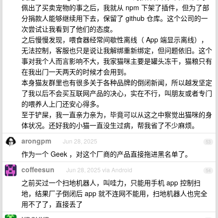
佩出了买卖宠物的事之后，我就从 npm 下架了插件，但为了部
分捐款人能够继续用下去，保留了 github 仓库。这个公司的一
次尝试让我看到了他们的态度。
之后慢慢发现，喂食器经常间歇性离线（ App 端显示离线），
无法控制，客服也只是说让我解绑重新绑定，但问题依旧。这个
事对我个人而言影响不大，我家猫咪主要是罐头冻干，猫粮只有
在我出门一天两天的时候才会用到。
本身猫友群里也有很多关于各种品牌的倒闭新闻，所以越发坚定
了我以后不会买互联网产品的决心，实在不行，叫朋友或者专门
的喂养人上门还安心得多。
至于铲屎，我一直亲力亲为，毕竟可以从这之中察觉出猫咪的身
体状况。还好我的小猫一直没生过病，帮我省了不少麻烦。
arongpm
Jun 28, 2025
53
作为一个 Geek ，对这个厂商的产品直接拖进黑名单了。
coffeesun
Jun 28, 2025 via Android
54
之前买过一个扫地机器人，叫哇力，只能用手机 app 控制扫
地，结果厂子倒闭后 app 就不连网不能用，扫地机器人也完全
用不了了，直接丢了