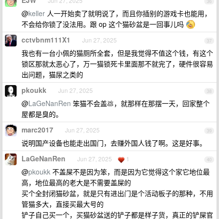
EJW
Jun 27, 2025
36
@
keller
人一开始卖了就明说了，而且你插别的游戏卡也能用，
不会给你锁了没法用。跟 op 这个猫砂盆是一回事儿吗
cctvbnm111X1
Jun 27, 2025
37
我也有一台小佩的猫厕所全套，但是我觉得不值这个钱，有这个
锁区那就太恶心了，万一猫锁死卡里面那不就完了，硬件很容易
出问题，猫尿之类的
pkoukk
Jun 27, 2025
38
@
LaGeNanRen
笨猫不会盖💩，就那样在那摆一天，回家整个
屋都是臭的。
marc2017
Jun 27, 2025
39
说明国产设备也能走出国门，去赚外国人钱了啊。这是好事。
LaGeNanRen
Jun 27, 2025
1
40
@
pkoukk
不盖屎不是因为笨，而是因为它觉得这个家它地位最
高，地位最高的老大是不需要盖屎的
买个全封闭猫砂盆，就是只有进出门是个活动板子的那种，不用
管猫多大，直接买最大号的
铲子自己买一个，买猫砂盆送的铲子都是样子货，真正的铲屎官