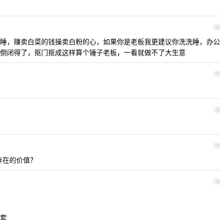
1
睡，赚卖白菜的钱操卖白粉的心，如果你是老板我更建议你洗洗睡，办公
倒闭得了，抠门抠成这样算个锤子老板，一看就做不了大生意
1
1
1
有存在的价值？
1
套