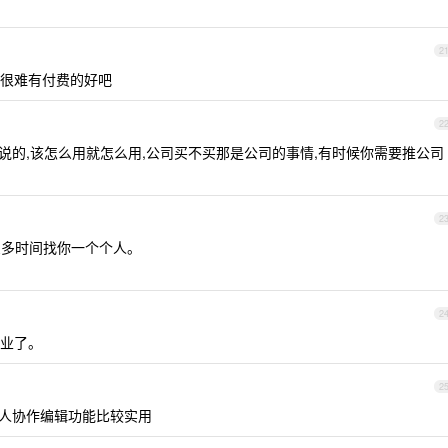
2
很难有付费的好吧
2
楼上老哥说的,该怎么用就怎么用,公司买不买那是公司的事情,有时候你需要推公司
2
么多时间找你一个个人。
2
业了。
2
共享多人协作编辑功能比较实用