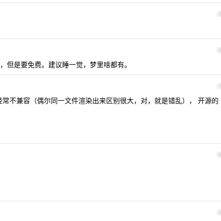
，但是要免费。建议睡一觉，梦里啥都有。
ice 也经常不兼容（偶尔同一文件渲染出来区别很大，对，就是错乱）， 开源的