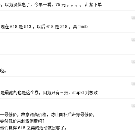
起床，以为没优惠了，今早一看，75 元 。。。。 赶紧下单
2
，现在 618 是 513 ，以后 618 是 218 ，真 tmsb
2
3
萌哒。
3
，但是最蠢的也是这个券，因为只有三张，stupid 到极致
3
一最低价，故意调高价格，防止国补后击穿最低价。
突然低价来刺激消费吗？
们觉得 618 之类的活动就足够了。