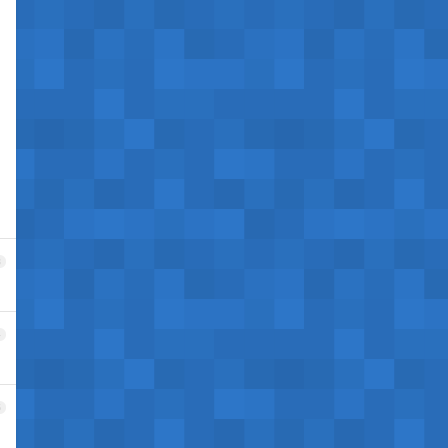
，
3
4
5