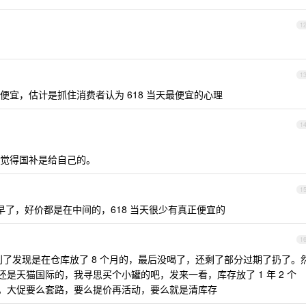
1
1
宜，估计是抓住消费者认为 618 当天最便宜的心理
1
觉得国补是给自己的。
1
为提早了，好价都是在中间的，618 当天很少有真正便宜的
1
，到了发现是在仓库放了 8 个月的，最后没喝了，还剩了部分过期了扔了。
还是天猫国际的，我寻思买个小罐的吧，发来一看，库存放了 1 年 2 个
 月过期。大促要么套路，要么提价再活动，要么就是清库存