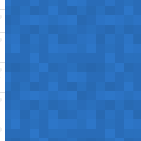
7
8
9
打
0
1