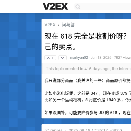
V2EX
问与答
›
现在 618 完全是收割价呀
己的卖点。
markyun02
·
Jun 18, 2025
· 7927 view
1
This topic created in 416 days ago, the info
我只说部分商品（我关注的一些）商品原价都提
比如小米电饭煲，之前是 347 ，现在变成 379 了
比如另一个运动相机，5 月底价是 1940 多，今天
如果没国补，可能要降价参与 JD 的 618 
57 replies
•
2025-06-19 17:35:17 +08:00