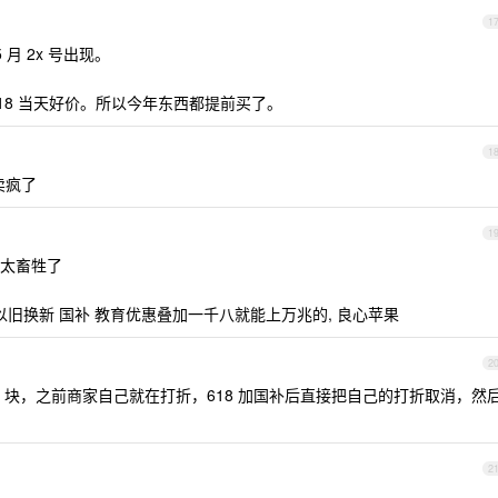
1
 月 2x 号出现。
是 618 当天好价。所以今年东西都提前买了。
1
 卖疯了
1
人太畜牲了
宜, 以旧换新 国补 教育优惠叠加一千八就能上万兆的, 良心苹果
2
00 块，之前商家自己就在打折，618 加国补后直接把自己的打折取消，然
2