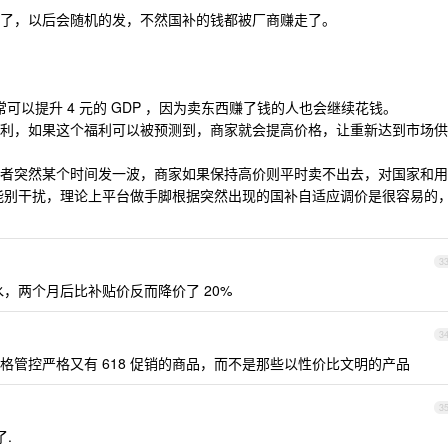
了，以后会随机的发，不然国补的钱都被厂商赚走了。
 元通常可以提升 4 元的 GDP ，因为卖东西赚了钱的人也会继续花钱。
利，如果这个福利可以被预测到，商家就会提高价格，让重新达到市场供
者突然某个时间发一波，商家如果保持高价则平时卖不出去，对国家和用
能别干扰，理论上平台做手脚根据突然出现的国补自适应调价是很容易的
3
水，两个月后比补贴价反而降价了 20%
3
价格管控严格又有 618 促销的商品，而不是那些以性价比文明的产品
3
了.