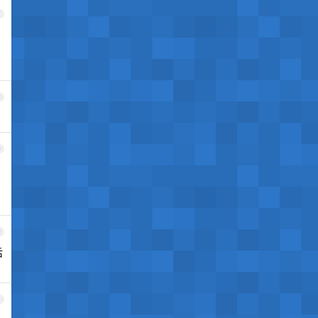
7
8
9
0
后
1