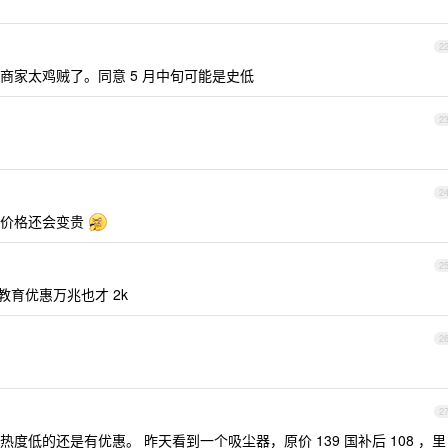
2
，商家太鸡贼了。同意 5 月中旬可能是史低
2
2
现价格还会变贵
2
国补教育优惠万兆也才 2k
2
2
低的还是有优惠。 昨天看到一个吸尘器，原价 139 国补后 108 ，里