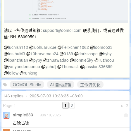
请以下各位通过邮箱:
support@oomol.com
联系我们，或者通过微
信: BH158099591
@
fuchish112
@
luohuaruxue
@
Felixchen1062
@
loomoo23
@
testhuM3
@
10bravoman24
@
0139
@
darkscope
@
byby
@
libanzhuan
@
pypy
@
zhuawadao
@
donnieSky
@
liuzhoou
@
yanyandenuonuo
@
yuhuij
@
ThomasL
@
passion336699
@
follow
@
runking
OOMOL Studio
AI 自动编辑
工作流优化
146 replies
•
2025-07-03 19:38:35 +08:00
Page 1
1
of 2
2
simple233
Jun 10, 2025
1
古德古德