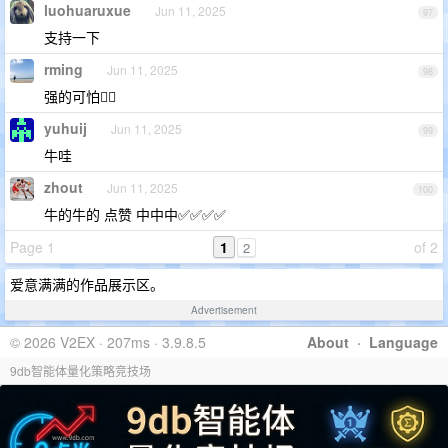
luohuaruxue
Jun 11, 2025
97
支持一下
rming
Jun 11, 2025
98
强的可怕👍🏻
yuhuij
Jun 11, 2025
99
牛哇
zhout
Jun 11, 2025
100
牛的牛的 点赞 中中中✅✅✅✅
Page 1
1
of 2
2
爱意满满的作品展示区。
Advertisement
© 2026 V2EX · 207ms · 3.9.8.5
About
·
Language
9db智能体量化策略竞技场