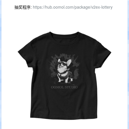
抽奖程序:
https://hub.oomol.com/package/v2ex-lottery