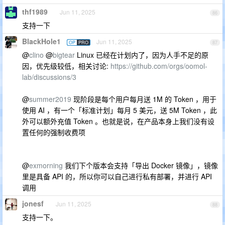
thf1989
Jun 11, 2025
86
支持一下
BlackHole1
Jun 11, 2025
OP
PRO
87
@
clino
@
bigtear
Linux 已经在计划内了，因为人手不足的原
因，优先级较低，相关讨论:
https://github.com/orgs/oomol-
lab/discussions/3
@
summer2019
现阶段是每个用户每月送 1M 的 Token ，用于
使用 AI ，有一个「标准计划」每月 5 美元，送 5M Token ，此
外可以额外充值 Token 。也就是说，在产品本身上我们没有设
置任何的强制收费项
@
exmorning
我们下个版本会支持「导出 Docker 镜像」，镜像
里是具备 API 的，所以你可以自己进行私有部署，并进行 API
调用
jonesf
Jun 11, 2025
88
支持一下。