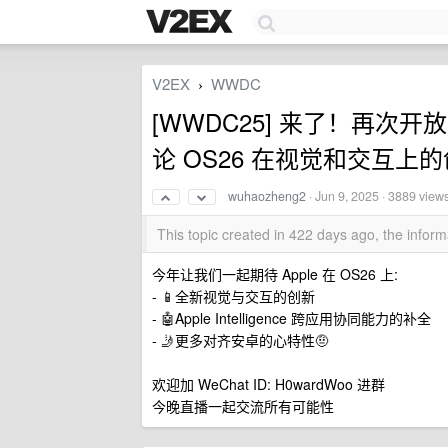
V2EX
WWDC
›
[WWDC25] 来了！再次
论 OS26 在视觉和交互上
wuhaozheng2
·
Jun 9, 2025
· 3889 view
This topic created in 422 days ago, the info
今年让我们一起期待 Apple 在 OS26 上:
- 📱全新视觉与交互的创新
- 🤖Apple Intelligence 跨应用协同能力的补全
- 🤳更多对齐安卓的心特性🤨
欢迎加 WeChat ID: H0wardWoo 进群
今晚直播一起交流所有可能性