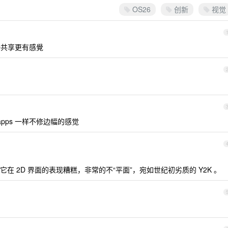
OS26
创新
视觉
 同播共享更有感覺
众 apps 一样不修边幅的感觉
 2D 界面的表现糟糕，非常的不“平面”，宛如世纪初劣质的 Y2K 。