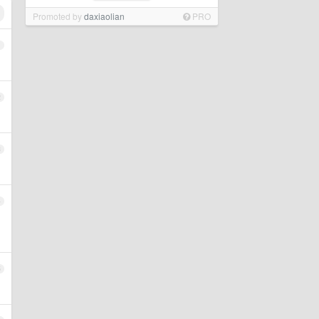
Promoted by
daxiaolian
PRO
1
2
3
4
5