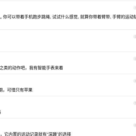
机, 你可以带着手机跑步跳绳, 试试什么感觉, 就算你带着臂带, 手臂的运动
之类的动作吧，我有智能手表来着
期，可惜只有苹果
吗
，它内置的运动记录就有“深蹲”的选择