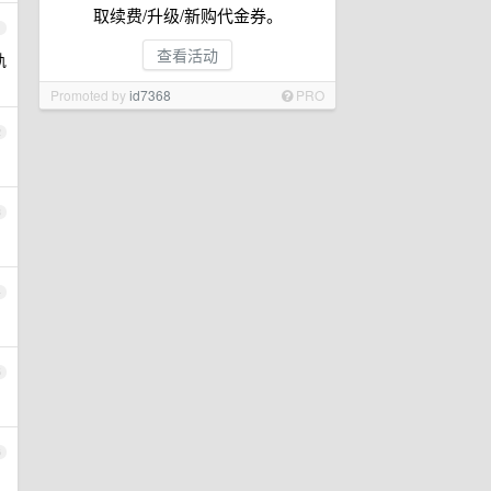
取续费/升级/新购代金券。
1
查看活动
轨
Promoted by
id7368
PRO
2
3
4
5
6