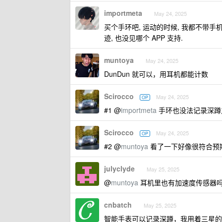
importmeta
May 24, 2025
买个手环吧, 运动的时候, 我都不带手
迹, 也没见哪个 APP 支持.
muntoya
May 24, 2025
DunDun 就可以，用耳机都能计数
Scirocco
May 24, 2025
OP
#1 @
importmeta
手环也没法记录深蹲
Scirocco
May 24, 2025
OP
#2 @
muntoya
看了一下好像很符合预
julyclyde
May 25, 2025
@
muntoya
耳机里也有加速度传感器
cnbatch
May 25, 2025
智能手表可以记录深蹲，我用着三星的