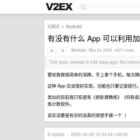
V2EX
Android
›
有没有什么 App 可以利
Scirocco
·
May 24, 2025
· 4221 views
This topic created in 438 days ago, the info
譬如我做很简单的深蹲，手上拿个手机，每次蹲
这种 App 应该很好实现，功能也只要记录就行
类似的目前我只知道有《俯卧撑教练》《仰卧起坐教练
炼计数软件。
说实话要是有空的话真的很想手搓一个（
8 replies
•
2025-05-26 10:34:48 +08:00