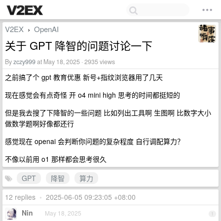
V2EX
OpenAI
›
关于 GPT 降智的问题讨论一下
By
zczy999
at May 18, 2025 · 2935 views
之前搞了个 gpt 教育优惠 新号+指纹浏览器用了几天
现在感觉会有点奇怪 开 o4 mini high 思考的时间都挺短的
但是我去搜了下降智的一些问题 比如列出工具啊 生图啊 比数字大小
做数学题啊好像都还行
感觉现在 openai 会判断你问题的复杂程度 自行调配算力？
不像以前用 o1 那样都会思考很久
GPT
降智
算力
12 replies
•
2025-06-05 09:23:05 +08:00
Nin
May 18, 2025
1