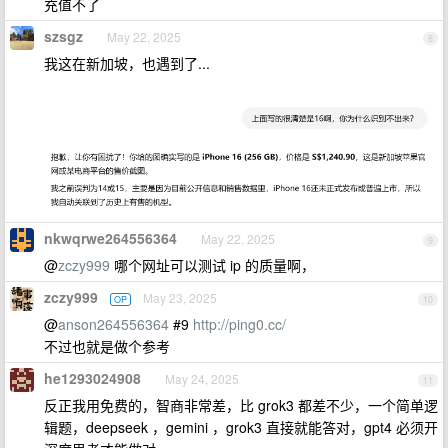
充值不了
szsgz
May 22, 2025
8
我这在新加坡，也遇到了...
nkwqrwe264556364
May 22, 2025
9
@
zczy999
哪个网址可以测试 ip 的质量啊，
zczy999
May 23, 2025
OP
10
@
anson264556364
#9
http://ping0.cc/
不过也就是做个参考
he1293024908
May 24, 2025
11
反正我用免费的，智商非常差，比 grok3 都差不少，一个简单逻
辑题，deepseek ，gemini ，grok3 直接就能答对，gpt4 必须开