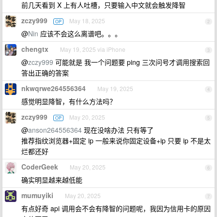
前几天看到 X 上有人吐槽，只要输入中文就会触发降智
zczy999
May 18, 2025
OP
2
@
Nin
应该不会这么离谱吧。。。
chengtx
May 19, 2025 via iPhone
3
@
zczy999
可能就是 我一个问题要 ping 三次问号才调用搜索回
答出正确的答案
nkwqrwe264556364
May 19, 2025
4
感觉明显降智，有什么方法吗？
zczy999
May 20, 2025
OP
5
@
anson264556364
现在没啥办法 只有等了
推荐指纹浏览器+固定 ip 一般来说你固定设备+ip 只要 ip 不是太
烂都还好
CoderGeek
May 20, 2025
6
确实明显越来越低能
mumuyiki
May 20, 2025
7
有点好奇 api 调用会不会有降智的问题呢，我因为信用卡的原因