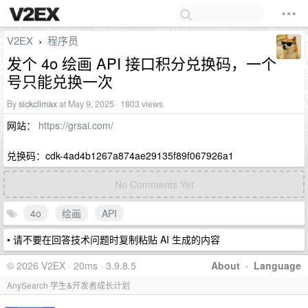
V2EX
程序员
›
发个 4o 绘画 API 接口积分兑换码，一个
号只能兑换一次
By
sickclimax
at May 9, 2025 · 1803 views
网站：
https://grsai.com/
兑换码：cdk-4ad4b1267a874ae29135f89f067926a1
No Comments Yet
4o
绘画
API
• 请不要在回答技术问题时复制粘贴 AI 生成的内容
© 2026 V2EX · 20ms · 3.9.8.5
About
·
Language
AnySearch 学生&开发者成长计划