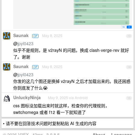
Saunak
May 8, 2025
OP
13
@
jpyl0423
似乎不是规则，是 v2rayN 的问题。换成 clash-verge-rev 就好
了。谢谢
Saunak
May 8, 2025
OP
14
@
jpyl0423
你发的这几个图还是换掉 v2rayN 之后才加载出来的。我还困惑
你到底发了什么😭
UnluckyNinja
May 9, 2025 via Android
15
css 图标没加载出来时就这样，检查你的代理规则，
switchomega 或者 f12 看一下就知道了
• 请不要在回答技术问题时复制粘贴 AI 生成的内容
© 2026 V2EX · 42ms · 3.9.8.5
About
·
Language