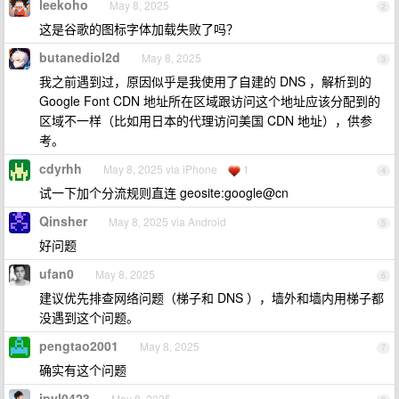
leekoho
May 8, 2025
2
这是谷歌的图标字体加载失败了吗？
butanediol2d
May 8, 2025
3
我之前遇到过，原因似乎是我使用了自建的 DNS ，解析到的
Google Font CDN 地址所在区域跟访问这个地址应该分配到的
区域不一样（比如用日本的代理访问美国 CDN 地址），供参
考。
cdyrhh
May 8, 2025 via iPhone
1
4
试一下加个分流规则直连 geosite:google@cn
Qinsher
May 8, 2025 via Android
5
好问题
ufan0
May 8, 2025
6
建议优先排查网络问题（梯子和 DNS ），墙外和墙内用梯子都
没遇到这个问题。
pengtao2001
May 8, 2025
7
确实有这个问题
jpyl0423
May 8, 2025