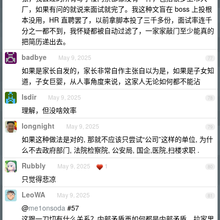
厂，如果有问的就说来面试就完了。我这种文盲在 boss 上投根
本没用，HR 直聘罢了，以前拿脚本投了三千多份，面试率连千
分之一都不到，我怀疑都被自动过滤了，一家家敲门至少能真的
把简历递出去。
badbye
May 9, 2025
77
如果是家长自发的，家长非常自作主张自以为是，如果是子女知
道，子女巨婴，从人事角度来说，这家人无论如何都不能沾
lsdir
May 9, 2025
78
理解，但没啥效率
longnight
May 9, 2025
79
如果这种做法是对的, 那就不应该只尝试“公司”这样的单位, 为什
么不去政府部门, 法院检察院, 公安局, 国企,医院,扫楼求职 .
Rubbly
May 9, 2025
1
80
只觉得悲凉
LeoWA
May 9, 2025
81
@
me1onsoda
#57
这跟一刀切有什么关系？内部矛盾再如何都是内部矛盾，拉家里