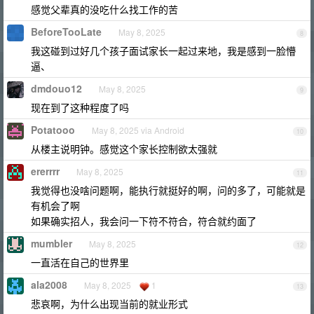
感觉父辈真的没吃什么找工作的苦
BeforeTooLate
May 8, 2025
8
我这碰到过好几个孩子面试家长一起过来地，我是感到一脸懵
逼、
dmdouo12
May 8, 2025
9
现在到了这种程度了吗
Potatooo
May 8, 2025 via Android
10
从楼主说明钟。感觉这个家长控制欲太强就
ererrrr
May 8, 2025
11
我觉得也没啥问题啊，能执行就挺好的啊，问的多了，可能就是
有机会了啊
如果确实招人，我会问一下符不符合，符合就约面了
mumbler
May 8, 2025
12
一直活在自己的世界里
ala2008
May 8, 2025
1
13
悲哀啊，为什么出现当前的就业形式