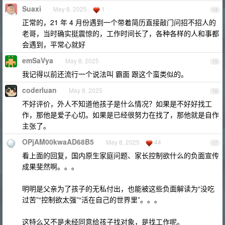
Suaxi
May 8, 2025
1
14
正常的，21 年 4 月份遇到一个带着简历直接敲门问招不招人的
老哥，当时确实挺震惊的，工作时间长了，各种各样的人和事都
会遇到，平常心就好
emSaVya
May 8, 2025
15
我记得以前还流行一个说法叫 霸面 跟这个蛮类似的。
coderluan
May 8, 2025
16
不好评价，外人不知道他孩子是什么情况？如果是不好好找工
作，那他是爱子心切。如果是已经很努力在找了，那他就是自作
主张了。
OPjAM00kwaAD68B5
May 8, 2025
44
17
看上面的回复，国内原生家庭问题、家长控制欲什么的负面宣传
成果斐然啊。。。
明明是父亲为了孩子的无私付出，也能被这些负面解读为“没吃
过苦”“控制欲太强”“活在自己的世界里”。。。
这特么又不是未经同意给孩子找对象，是找工作呢。