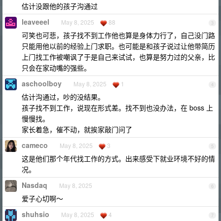
估计没跟他的孩子沟通过
leaveeel
May 8, 2025
88
3
可笑也可悲，孩子找不到工作他也算是身体力行了，自己没门路
只能用他以前的经验上门求职。也可能是和孩子说过让他带简历
上门找工作被嘲讽了于是自己来试试，也算是努力过的父亲，比
只会在家动嘴的强些。
aschoolboy
May 8, 2025
1
4
估计沟通过，吵的没结果。
孩子找不到工作，说现在形式差。找不到也没办法，在 boss 上
慢慢找。
家长着急，催不动，就挨家敲门问了
cameco
May 8, 2025
3
5
这是他们那个年代找工作的方式。出来感受下就业环境不好的情
况。
Nasdaq
May 8, 2025
6
爱子心切啊～
shuhsio
May 8, 2025
4
7