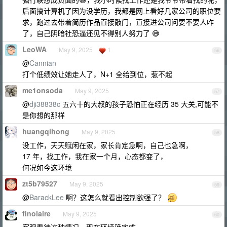
后面搞计算机了因为没学历，我都是网上看好几家公司的职位要
求，跑过去带着简历作品直接敲门，直接进公司问要不要人咋
了，自己阴暗社恐逼还见不得别人努力了 😅
LeoWA
May 9, 2025
1
56
@
Cannian
打个低绩效让她走人了，N+1 全给到位，惹不起
me1onsoda
May 9, 2025
57
@
dji38838c
五六十的大叔的孩子恐怕正在经历 35 大关,可能不
是你想的那样
huangqihong
May 9, 2025
58
没工作，天天赋闲在家，家长肯定急啊，自己也急啊，
17 年，找工作，我在家一个月，心态都变了，
何况如今这环境
zt5b79527
May 9, 2025
59
@
BarackLee
啊？这怎么就看出控制欲强了？
finolaire
May 9, 2025
60