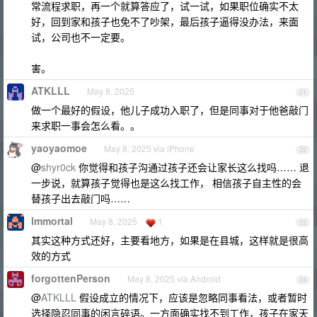
常流程求职，再一个就算答应了，试一试，如果职位确实不太
好，回到家和孩子也免不了吵架，最后孩子逼得没办法，来面
试，公司也不一定要。
害。
ATKLLL
May 8, 2025
21
做一个最好的假设，他儿子成功入职了，但是同事对于他爸敲门
来求职一事会怎么看。。
yaoyaomoe
May 8, 2025 via iPhone
22
@
shyr0ck
你觉得和孩子沟通过孩子还会让家长这么找吗…… 退
一步说，就算孩子觉得也是这么找工作， 相信孩子自主性的会
替孩子出去敲门吗……
lmmortal
May 8, 2025
1
23
其实这种方式还好，主要看地方，如果是在县城，这样就是很高
效的方式
forgottenPerson
May 8, 2025 via Android
24
@
ATKLLL
假设成立的情况下，应该是忽略同事看法，或者暂时
选择隐忍同事的闲言碎语。一方面确实找不到工作，孩子在家天