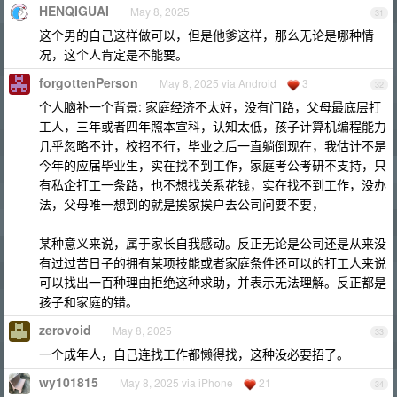
HENQIGUAI
May 8, 2025
31
这个男的自己这样做可以，但是他爹这样，那么无论是哪种情
况，这个人肯定是不能要。
forgottenPerson
May 8, 2025 via Android
3
32
个人脑补一个背景: 家庭经济不太好，没有门路，父母最底层打
工人，三年或者四年照本宣科，认知太低，孩子计算机编程能力
几乎忽略不计，校招不行，毕业之后一直躺倒现在，我估计不是
今年的应届毕业生，实在找不到工作，家庭考公考研不支持，只
有私企打工一条路，也不想找关系花钱，实在找不到工作，没办
法，父母唯一想到的就是挨家挨户去公司问要不要，
某种意义来说，属于家长自我感动。反正无论是公司还是从来没
有过过苦日子的拥有某项技能或者家庭条件还可以的打工人来说
可以找出一百种理由拒绝这种求助，并表示无法理解。反正都是
孩子和家庭的错。
zerovoid
May 8, 2025
33
一个成年人，自己连找工作都懒得找，这种没必要招了。
wy101815
May 8, 2025 via iPhone
21
34