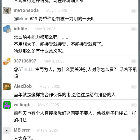
客观看待这种情况，现在环境确实难
me1onsoda
May 9, 2025
61
@
Mrun
#26 希望你没有被一刀切的一天吧..
idblife
May 9, 2025
62
怎么脑补能力都那么强。。。
不用想太多，能接受就接受，不能接受就算了。
猜测那么多有什么意义呢。
337136897
May 9, 2025
63
@
ATKLLL
生而为人，为什么要关注别人对你怎么看？ 活着不累
吗
AlexBob
May 9, 2025
64
当年就是这样找合作伙伴的,机会往往是给有准备的人.
willingb
May 9, 2025
65
前些天也有个人直接来我们这问要不要人，像找房子扫楼式一样
的打法
MEIerer
May 9, 2025
66
人太多了。