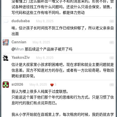
没看懂上门怎么脑补出一堆父子不和的消息来的。形势不好，尝
试各种途径找工作有什么问题吗，还说什么只适合保安，销售，
写代码和这些工作有啥不同吗，都是体力劳动
dudubaba
May 8, 2025
40
唉，估计孩子长时间找不到工作已经快抑郁了，所以老父亲亲自
出面
Cannian
May 8, 2025
41
@
Mrun
那后续这个产品妹子被开了吗
YaakovZiv
May 8, 2025
42
估计是大叔家里小孩求职困难吧，现在求职和就业主要问题就是
信息差。双方不知道对方的存在。或者有一方比较奇葩，导致招
聘和求职异常。
st2026
May 8, 2025
3
43
我认为楼上很多人纯属于过度联想。
只能说这个属于他们那个年代的思维和行为方式。只是习惯了信
息时代的我们有点诧异而已。
我从小学开始就在县城里上学，每次租房的时候，我奶奶就去学