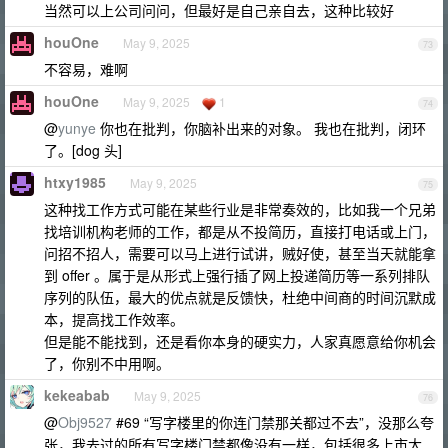
当然可以上公司问问，但最好是自己亲自去，这种比较好
houOne
May 9, 2025
73
不容易，难啊
houOne
May 9, 2025
1
74
@
yunye
你也在批判，你脑补出来的对象。 我也在批判，闭环
了。[dog 头]
htxy1985
May 9, 2025
75
这种找工作方式可能在某些行业是非常奏效的，比如我一个兄弟
找培训机构老师的工作，都是从不投简历，直接打电话或上门，
问招不招人，需要可以马上进行试讲，贼好使，甚至当天就能拿
到 offer 。属于是从形式上强行插了网上投递简历等一系列排队
序列的队伍，最大的优点就是反馈快，杜绝中间商的时间沉默成
本，提高找工作效率。
但是能不能找到，还是看你本身的硬实力，人家真愿意给你机会
了，你别不中用啊。
kekeabab
May 9, 2025
76
@
Obj9527
#69 “写字楼里的你连门禁那关都过不去”，没那么夸
张，我去过的所有写字楼门禁都像没有一样，包括很多上市大