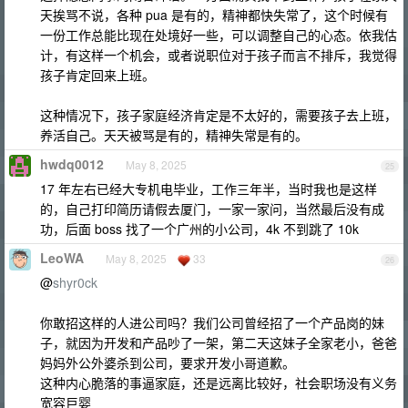
天挨骂不说，各种 pua 是有的，精神都快失常了，这个时候有
一份工作总能比现在处境好一些，可以调整自己的心态。依我估
计，有这样一个机会，或者说职位对于孩子而言不排斥，我觉得
孩子肯定回来上班。
这种情况下，孩子家庭经济肯定是不太好的，需要孩子去上班，
养活自己。天天被骂是有的，精神失常是有的。
hwdq0012
May 8, 2025
25
17 年左右已经大专机电毕业，工作三年半，当时我也是这样
的，自己打印简历请假去厦门，一家一家问，当然最后没有成
功，后面 boss 找了一个广州的小公司，4k 不到跳了 10k
LeoWA
May 8, 2025
33
26
@
shyr0ck
你敢招这样的人进公司吗？我们公司曾经招了一个产品岗的妹
子，就因为开发和产品吵了一架，第二天这妹子全家老小，爸爸
妈妈外公外婆杀到公司，要求开发小哥道歉。
这种内心脆落的事逼家庭，还是远离比较好，社会职场没有义务
宽容巨婴