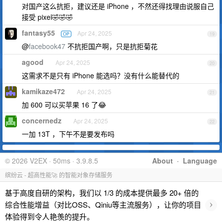
对国产这么抗拒，建议还是 iPhone ，不然还得找理由说服自己
接受 pixel🤣🤣🤣
fantasy55
Apr 24, 2025
OP
19
@
facebook47
不抗拒国产啊，只是抗拒菊花
agood
Apr 24, 2025
20
这需求不是只有 iPhone 能选吗？没有什么能替代的
kamikaze472
Apr 24, 2025
21
加 600 可以买苹果 16 了😂
concernedz
Apr 24, 2025
22
一加 13T ，下午不是要发布吗
© 2026 V2EX · 50ms · 3.9.8.5
About
·
Language
缤纷云 - 超高性能🚀 的智能对象存储服务
基于高度自研的架构，我们以 1/3 的成本提供最多 20+ 倍的
›
综合性能增益（对比OSS、Qiniu等主流服务），让你的项目
体验得到令人艳羡的提升。