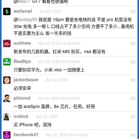
@
keai77
GT7 看着也很强啊
weilanwl
Apr 23, 2025
12
@
fantasy55
我就是 15pm 要是充电快的话 不是 pro 机型没有
30w 充电 多一根 L 口线占不了多少空间 方便不了多少...备用机
不是实惠为主么 省一半多的钱
uuhhme
Apr 24, 2025 via Android
13
新发布的几款机器。红米 k80 别买，nsa 都没有
RealKyo
Apr 24, 2025 via Android
14
只要别买华为，小米 vivo 一加随便上
jackerbauer
Apr 24, 2025
15
必须安卓
phinrod
Apr 24, 2025 via Android
16
一加 ace5pro 直屏，8e 芯片，在用，好用
rrubick
Apr 24, 2025
17
买 iPhone 吧，双持
facebook47
Apr 24, 2025 via Android
18