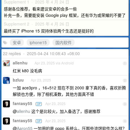
Supplement 1 · 2025 年 4 月 24 日
感谢各位推荐，看来建议安卓的会多一些
补充一条，需要能安装 Google play 框架，还有华为或荣耀的不要了
Supplement 2 · 2025 年 4 月 26 日
最终买了 iPhone 15 双持体验两个生态还是挺好的
安卓
iphone15
国内软件
22 replies
•
2025-04-24 10:08:43 +08:00
allenhu
Apr 23, 2025 via Android
1
红米 k80 没毛病
bzluu
Apr 23, 2025
2
一加 ace3pro ，16+512 现在不到 2000 拿下真的香，喜欢折腾
解锁也方便，除了相机凑数，其他方面真不错
fantasy55
Apr 23, 2025
OP
3
@
allenhu
这个是比较火，加入备选了，感谢推荐
fantasy55
Apr 23, 2025
OP
4
@
Aaron55
一加用的是 oppo 系统么，压那些流氓软件怎么样？