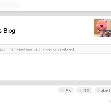
Blog
rmation mentioned may be changed or developed.
博客
收录
albert