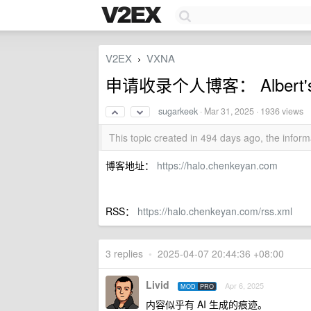
V2EX
VXNA
›
申请收录个人博客： Albert's 
sugarkeek
·
Mar 31, 2025
· 1936 views
This topic created in 494 days ago, the info
博客地址：
https://halo.chenkeyan.com
RSS：
https://halo.chenkeyan.com/rss.xml
3 replies
•
2025-04-07 20:44:36 +08:00
Livid
Apr 6, 2025
MOD
PRO
内容似乎有 AI 生成的痕迹。