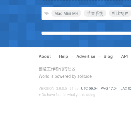
Mac Mini M4
苹果系统
杜比视界
About
·
Help
·
Advertise
·
Blog
·
API
创意工作者们的社区
World is powered by solitude
VERSION: 3.9.8.5 · 21ms ·
UTC 09:04
·
PVG 17:04
·
LAX 0
♥ Do have faith in what you're doing.