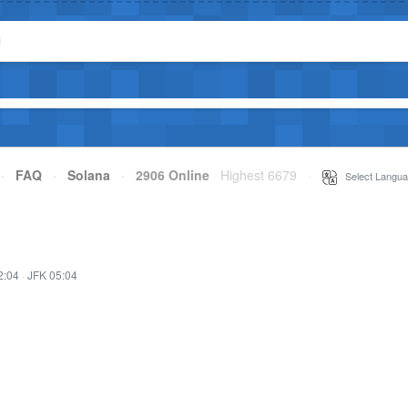
·
FAQ
·
Solana
·
2906 Online
Highest 6679
·
Select Langua
2:04
·
JFK 05:04