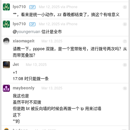
lyo710
Mar 12, 2025 via iPhone
OP
5
艹，看来是统一小动作，zz 春晚都结束了，搞这个有啥意义
lyo710
Mar 12, 2025 via iPhone
OP
6
@
youngerruan
估计是全市
xiaomageit
Mar 13, 2025
7
请教一下，pppoe 双拨，是一个宽带账号，进行拨号两次吗？从
而带宽叠加？
Jet
Mar 13, 2025
8
+1
17:08 时只能拨一条
maybeonly
Mar 13, 2025
9
我这也是
虽然平时不双拨
但是跑 bt 被反向墙的时候会再拨一个 ip 用来过墙
这下
**的