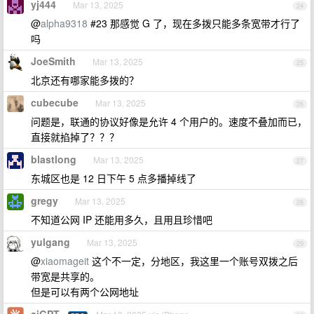
yj444
Mar 13, 2025
24
@
alpha9318
#23 那感觉 G 了，现在多拨只能多条宽带才行了
吗
JoeSmith
Mar 13, 2025
25
北京还有哪家能多拨的？
cubecube
Mar 13, 2025
26
问题是，联通的协议好像是允许 4 个用户的。速度不叠加而已，
直接就掐掉了？？？
blastlong
Mar 13, 2025
27
东城区也是 12 日下午 5 点多播掉线了
gregy
Mar 13, 2025
28
不知道公网 IP 还能用多久，且用且珍惜吧
yulgang
Mar 13, 2025
29
@
xiaomageit
这个不一定，分地区，我这里一个账号双拨之后
带宽是共享的。
但是可以有两个公网地址