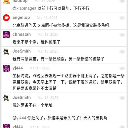
hadoop
Mar 13, 2025
10
@
xiaomageit
以前上行可以叠加，下行不行
angeltop
Mar 13, 2025
11
北京联通昨天 5 点同样被禁多拨，这是倒逼安装多条吗
chnsatan
Mar 13, 2025
12
看来不是个例，我也被限了
JoeSmith
Mar 13, 2025
13
我有两条宽带，有一条还能拨，另一条新装的被禁了
yj444
Mar 13, 2025
14
坐标海淀，昨晚回去发现一个路由器不能上网了，之前都是一条
宽带双拨，今天早上问了一下，说新下发的通知，禁用双拨了，
但是两条宽带的不太清楚
JoeSmith
Mar 13, 2025
15
我的两条不在一个地址
@
yj444
你还问了，那这事是永久的了？天大的噩耗啊
yj444
Mar 13, 2025
16