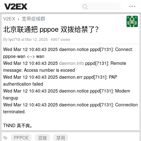
V2EX
宽带症候群
›
北京联通把 pppoe 双拨给禁了？
By
lyo710
at Mar 12, 2025 · 4957 views
Wed Mar 12 10:40:43 2025 daemon.notice pppd[7131]: Connect:
pppoe-wan <--> wan
Wed Mar 12 10:40:43 2025
daemon.info
pppd[7131]: Remote
message: Access number is exceed
Wed Mar 12 10:40:43 2025 daemon.err pppd[7131]: PAP
authentication failed
Wed Mar 12 10:40:43 2025 daemon.notice pppd[7131]: Modem
hangup
Wed Mar 12 10:40:43 2025 daemon.notice pppd[7131]: Connection
terminated.
TNND 真不爽。
PPPOE
双拨
禁用