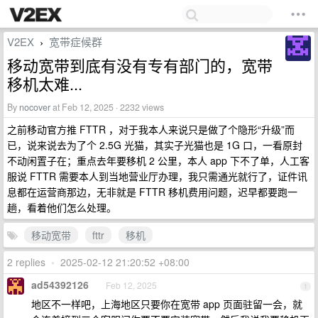
V2EX
宽带症候群
›
移动宽带到底有没有专有部门的，宽带
移机太难...
By
nocover
at Feb 12, 2025 · 2232 views
之前移动官方推 FTTR ，对于我本人来说只是做了个隐形“升级”而
已，说来说去为了个 2.5G 光猫，其实子光猫也是 1G 口，一看原封
不动闲置子在；重点去年要移机 2 公里，本人 app 下不了单，人工客
服说 FTTR 需要本人到当地营业厅办理，我只需通光就行了，证件讯
息都在运营商那边，无非就是 FTTR 移机费用问题，迟早都要跑一
趟，看着他们怎么处理。
移动宽带
fttr
移机
2 replies
•
2025-02-12 21:20:52 +08:00
ad54392126
Feb 12, 2025
1
地区不一样吧，上海地区只要你在宽带 app 页面驻留一会，就