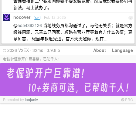
会连着接到三个客服问你要不要安装宽带，然后我说我要移机再
新装，马上就办了。
nocover
Feb 12, 2025
OP
2
@
ad54392126
当地线务员都沟通过了，与他无关系；就是官方
缴钱问题，元宵么已回家，顺路有营业厅等着官方什么答复；真
是厉害， 想当年铜退光进，官方天天邀你，现在...
© 2026 V2EX · 32ms · 3.9.8.5
About
·
Language
老倔驴证券开户巨靠谱，已助千人!
Promoted by
laojuelv
PRO