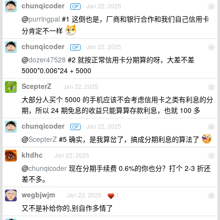
chunqicoder
Jan 22, 2025
OP
3
@
purringpal
#1 这倒也是，厂商和银行合作和我们自己信用卡
分肯定不一样
chunqicoder
Jan 22, 2025
OP
4
@
dozer47528
#2 就按正常信用卡分期算的呀，大差不差
5000*0.006*24 + 5000
ScepterZ
Jan 22, 2025
5
大部分人买个 5000 的手机应该不会考虑信用卡之类有利息的分
期，所以 24 期免息的收益只能算算存款利息，也就 100 多
chunqicoder
Jan 22, 2025
OP
6
@
ScepterZ
#5 确实，是我算岔了，搞成分期利息的算法了
kltdhc
Jan 22, 2025
7
@
chunqicoder
现在分期手续费 0.6%的你也分？打个 2-3 折还
差不多。
wegbjwjm
Jan 22, 2025
1
8
又不是补给你的,别自作多情了