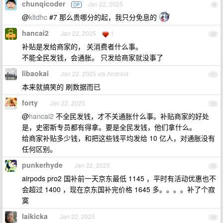
chunqicoder
Jan 22, 2025
OP
9
@
kltdhc
#7 那么贵哪分的起，我只分免息的
hancai2
Jan 22, 2025
1
10
补贴是发给商家的， 关消费者什么事。
不能全民发钱，会通胀。 只发给商家就没事了
libaokai
Jan 22, 2025 via Android
11
本来就搞笑的 刷数据而已
forty
Jan 22, 2025
12
@
hancai2
不全民发钱，才不关通胀什么事。补贴商家的好处
是，史密斯专员都有得拿。要是全民发钱，他们拿什么。
给商家补贴多少钱，和把这些钱平均发给 10 亿人，对通胀没有
任何区别。
punkerhyde
Jan 22, 2025
13
airpods pro2 国补前一天京东最低 1145 ，平时有活动优惠也不
会超过 1400 ，现在京东国补完价格 1645 多。。。。补了个寂
寞
laikicka
Jan 22, 2025
14