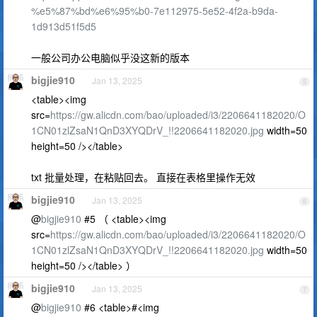
%e5%87%bd%e6%95%b0-7e112975-5e52-4f2a-b9da-
1d913d51f5d5
一般公司办公电脑似乎没这新的版本
bigjie910
Jan 13, 2025
5
<table><img
src=
https://gw.alicdn.com/bao/uploaded/i3/2206641182020/O
1CN01zlZsaN1QnD3XYQDrV_!!2206641182020.jpg
width=50
height=50 /></table>
txt 批量处理，在粘贴回去。 直接在表格里操作无效
bigjie910
Jan 13, 2025
6
@
bigjie910
#5 （ <table><img
src=
https://gw.alicdn.com/bao/uploaded/i3/2206641182020/O
1CN01zlZsaN1QnD3XYQDrV_!!2206641182020.jpg
width=50
height=50 /></table> ）
bigjie910
Jan 13, 2025
7
@
bigjie910
#6 <table>#<img