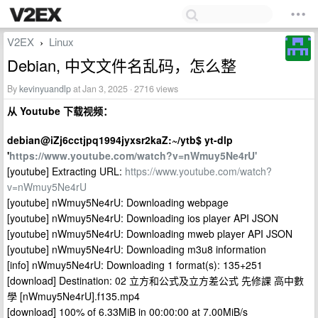
V2EX
Linux
›
Debian, 中文文件名乱码，怎么整
By
kevinyuandlp
at Jan 3, 2025 · 2716 views
从 Youtube 下载视频：
debian@iZj6cctjpq1994jyxsr2kaZ:~/ytb$ yt-dlp
'
https://www.youtube.com/watch?v=nWmuy5Ne4rU'
[youtube] Extracting URL:
https://www.youtube.com/watch?
v=nWmuy5Ne4rU
[youtube] nWmuy5Ne4rU: Downloading webpage
[youtube] nWmuy5Ne4rU: Downloading ios player API JSON
[youtube] nWmuy5Ne4rU: Downloading mweb player API JSON
[youtube] nWmuy5Ne4rU: Downloading m3u8 information
[info] nWmuy5Ne4rU: Downloading 1 format(s): 135+251
[download] Destination: 02 立方和公式及立方差公式 先修課 高中數
學 [nWmuy5Ne4rU].f135.mp4
[download] 100% of 6.33MiB in 00:00:00 at 7.00MiB/s