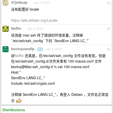
47jm9ozp
Jan 3, 2025
3
没有配置好 locale
https://wiki.debian.org/Locale
Soffio
Jan 3, 2025
4
目测是 mac ssh 传了错误的环境变量，注释掉
`/etc/ssh/ssh_config` 下的 `SendEnv LANG LC_*`
kevinyuandlp
Jan 3, 2025
OP
5
@
Soffio
还真是，在/etc/ssh/ssh_config 文件没有发现，但是
在/etc/ssh/ssh_config.d/文件夹里有 100-macos.conf 文件
keviny@Mac:ssh_config.d % cat 100-macos.conf
Host *
SendEnv LANG LC_*
Include /etc/ssh/crypto.conf
注释掉 SendEnv LANG LC_*，再登入 Debian ，文件名正常显
示
Distributions