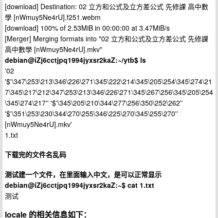
[download] Destination: 02 立方和公式及立方差公式 先修課 高中數
學 [nWmuy5Ne4rU].f251.webm
[download] 100% of 2.53MiB in 00:00:00 at 3.47MiB/s
[Merger] Merging formats into "02 立方和公式及立方差公式 先修課
高中數學 [nWmuy5Ne4rU].mkv"
debian@iZj6cctjpq1994jyxsr2kaZ:~/ytb$ ls
'02
'$'\347\253\213\346\226\271\345\222\214\345\205\254\345\274\21
7\345\217\212\347\253\213\346\226\271\345\267\256\345\205\254
\345\274\217'' '$'\345\205\210\344\277\256\350\252\262''
'$'\351\253\230\344\270\255\346\225\270\345\255\270''
[nWmuy5Ne4rU].mkv'
1.txt
下载完的文件名乱码
测试建一个文件，在里面输入中文，是可以正常显示
debian@iZj6cctjpq1994jyxsr2kaZ:~$ cat 1.txt
测试
locale 的相关信息如下：