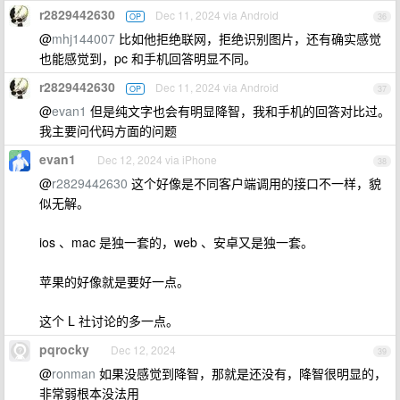
r2829442630
Dec 11, 2024 via Android
OP
36
@
mhj144007
比如他拒绝联网，拒绝识别图片，还有确实感觉
也能感觉到，pc 和手机回答明显不同。
r2829442630
Dec 11, 2024 via Android
OP
37
@
evan1
但是纯文字也会有明显降智，我和手机的回答对比过。
我主要问代码方面的问题
evan1
Dec 12, 2024 via iPhone
38
@
r2829442630
这个好像是不同客户端调用的接口不一样，貌
似无解。
ios 、mac 是独一套的，web 、安卓又是独一套。
苹果的好像就是要好一点。
这个 L 社讨论的多一点。
pqrocky
Dec 12, 2024
39
@
ronman
如果没感觉到降智，那就是还没有，降智很明显的，
非常弱根本没法用