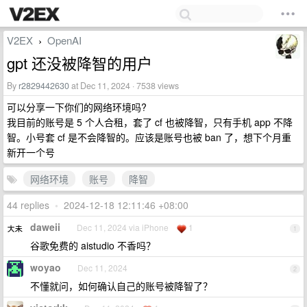
V2EX
OpenAI
›
gpt 还没被降智的用户
By
r2829442630
at Dec 11, 2024 · 7538 views
可以分享一下你们的网络环境吗?
我目前的账号是 5 个人合租，套了 cf 也被降智，只有手机 app 不降
智。小号套 cf 是不会降智的。应该是账号也被 ban 了，想下个月重
新开一个号
网络环境
账号
降智
44 replies
•
2024-12-18 12:11:46 +08:00
daweii
Dec 11, 2024 via iPhone
1
1
谷歌免费的 aistudio 不香吗？
woyao
Dec 11, 2024
2
不懂就问，如何确认自己的账号被降智了？