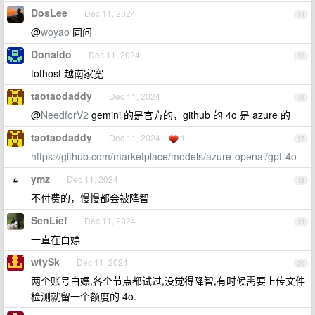
DosLee
Dec 11, 2024
14
@
woyao
同问
Donaldo
Dec 11, 2024
15
tothost 越南家宽
taotaodaddy
Dec 11, 2024
16
@
NeedforV2
gemini 的是官方的，github 的 4o 是 azure 的
taotaodaddy
Dec 11, 2024
1
17
https://github.com/marketplace/models/azure-openai/gpt-4o
ymz
Dec 11, 2024
18
不付费的，慢慢都会被降智
SenLief
Dec 11, 2024
19
一直在白嫖
wtySk
Dec 11, 2024
20
两个账号白嫖,各个节点都试过,没觉得降智,有时候需要上传文件
检测就留一个额度的 4o.