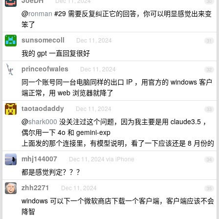
JoeDH
Dec 11, 2024
30
@
ronman
#29 需要反复纠正它的回答，你可以明显感觉出来变
笨了
sunsomecoll
Dec 11, 2024
31
我的 gpt 一直回复很好
princeofwales
Dec 11, 2024
32
同一个账号同一台电脑同样的出口 IP ，用官方的 windows 客户
端正常，用 web 浏览器就降了
taotaodaddy
Dec 11, 2024
33
@
shark000
没关注过这个问题，因为我主要是用 claude3.5 ，
偶尔用一下 4o 和 gemini-exp
上面发的那个连接里，有模型说明，看了一下应该还是 8 月份的
mhj144007
Dec 11, 2024 via iPhone
34
都是感觉判定？？？
zhh2271
Dec 11, 2024
35
windows 可以下一个微软商店下载一个客户端，客户端应该不会
降智