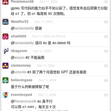
Persimmon08
Dec 11, 2024
21
gpt4o 写代码的能力似乎不如以前了，感觉发布会后把算力分配
给 o1 了，但 o1 每周有 50 次限制。
NeedforV2
Dec 11, 2024
22
@
taotaodaddy
感谢
shark000
Dec 11, 2024 via iPhone
23
@
taotaodaddy
请问 4o 是 4o-latest 吗
idragonet
Dec 11, 2024
24
@
woyao
#2 不能画图
clementewy
Dec 11, 2024
25
@
victorkk
#3 用了两个月感觉和 GPT 还是有差距
believingsee
Dec 11, 2024
26
基于什么判断被降智了呢
eventlooped
Dec 11, 2024
27
@
Persimmon08
4o 真不行
可以用 o1-mini ，每天五十次