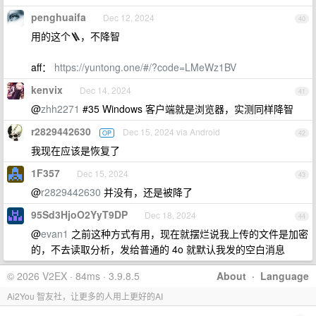
penghuaifa
Dec 12, 2024
40
用的这个🪜，不降智
aff：
https://yuntong.one/#/?code=LMeWz1BV
kenvix
Dec 14, 2024
41
@
zhh2271
#35 Windows 客户端就是浏览器，实测同样降智
r2829442630
Dec 15, 2024 via Android
OP
42
我现在应该是恢复了
1F357
Dec 15, 2024
43
@
r2829442630
并没有，还是被降了
95Sd3HjoO2YyT9DP
Dec 18, 2024
44
@
evan1
之前这种方式有用，现在就摆烂说我上传的文件是加密
的，不去读取分析，发给普通的 4o 就默认我发的空白消息
© 2026 V2EX · 84ms · 3.9.8.5
About
·
Language
Ai2You 智友社，让更多的人用上更好的AI