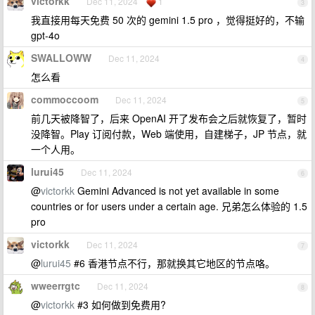
victorkk
Dec 11, 2024
1
3
我直接用每天免费 50 次的 gemini 1.5 pro ，觉得挺好的，不输
gpt-4o
SWALLOWW
Dec 11, 2024
4
怎么看
commoccoom
Dec 11, 2024
5
前几天被降智了，后来 OpenAI 开了发布会之后就恢复了，暂时
没降智。Play 订阅付款，Web 端使用，自建梯子，JP 节点，就
一个人用。
lurui45
Dec 11, 2024
6
@
victorkk
Gemini Advanced is not yet available in some
countries or for users under a certain age. 兄弟怎么体验的 1.5
pro
victorkk
Dec 11, 2024
7
@
lurui45
#6 香港节点不行，那就换其它地区的节点咯。
wweerrgtc
Dec 11, 2024
8
@
victorkk
#3 如何做到免费用?