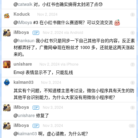
@
catwalk
对，小红书也确实搞得太封闭了点😓
Koduck
Nov 2, 2024
5
@
iMboya
#3 在小红书做什么赛道啊？可以交流交流
iMboya
Nov 2, 2024 via Android
OP
6
@
hanksun
我小红书只是同步一下自己其他平台的内容，反正素
材都弄好了，广撒网😂现在粉丝才 1000 多，还就是这两天涨起
来的。
unishare
Nov 2, 2024 via iPhone
7
Emoji 表情显示不了，只能乱线
kalman03
Nov 3, 2024
8
其实有个问题，不知道楼主思考过没，微信小程序具有天生的防
其他平台识别能力，为什么大家没有用微信小程序呢？
iMboya
Nov 3, 2024
OP
9
@
unishare
修复了
iMboya
Nov 3, 2024
OP
10
@
kalman03
啊，虚心请教，为什么呢？