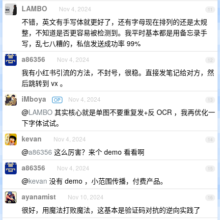
LAMBO
Nov 4, 2024
11
不错，英文有手写体就更好了，还有字母现在排列的还是太规
整，不知道是否更容易被检测到。我平时基本都是用备忘录手
写，乱七八糟的，私信发送成功率 99%
a86356
Nov 4, 2024
12
我有小红书引流的方法，不封号，很稳。直接发笔记给对方，然
后跳转到 vx 。
iMboya
Nov 4, 2024
OP
13
@
LAMBO
其实核心就是单图不要重复发+反 OCR ，我再优化一
下字体试试。
kevan
Nov 4, 2024
14
@
a86356
这么厉害？来个 demo 看看啊
a86356
Nov 4, 2024
15
@
kevan
没有 demo ，小范围传播，付费产品。
ayanamist
Nov 10, 2024
16
很好，用魔法打败魔法，这基本是验证码对抗的逆向实践了