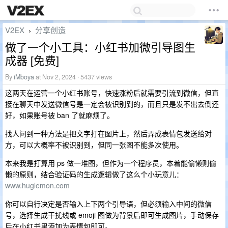
V2EX
分享创造
›
做了一个小工具：小红书加微引导图生
成器 [免费]
By
iMboya
at Nov 2, 2024 · 5437 views
这两天在运营一个小红书账号，快速涨粉后就需要引流到微信，但直
接在聊天中发送微信号是一定会被识别到的，而且只是发不出去倒还
好，如果账号被 ban 了就麻烦了。
找人问到一种方法是把文字打在图片上，然后弄成表情包发送给对
方，可以大概率不被识别到，但同一张图不能多次使用。
本来我是打算用 ps 做一堆图，但作为一个程序员，本着能偷懒则偷
懒的原则，结合验证码的生成逻辑做了这么个小玩意儿：
www.huglemon.com
你可以自行决定是否输入上下两个引导语，但必须输入中间的微信
号，选择生成干扰线或 emoji 图做为背景后即可生成图片，手动保存
后在小红书里添加为表情包即可。