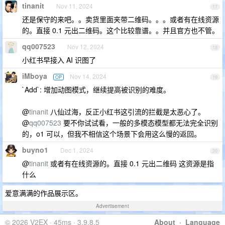
tinanit
Nov 11, 2024
17
还是保守的来吧。。卖货里面夹带二维码。。。或者有在线资源
的。直接 0.1 元出二维码。这个比较靠谱。。并且官方也不管。
qq007523
Nov 12, 2024
18
小红书早接入 AI 识图了
iMboya
Nov 14, 2024
OP
19
`Add`: 增加动图模式，继续提高被识别的难度。
@
tinanit
八仙过海，反正小红书这引流的拦截是太恶心了。
@
qq007523
要不你试试看，一般的多模态模型都无法完全识别
的，o1 可以，但我不相信这个场景下会用这么慢的返回。
buyno1
Dec 1, 2024
20
@
tinanit
或者有在线资源的。直接 0.1 元出二维码 这资源是指
什么
爱意满满的作品展示区。
Advertisement
© 2026 V2EX · 45ms · 3.9.8.5
About
·
Language